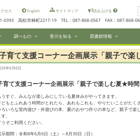
S
クセス
English
サイトマップ
読み上げる
f
1-0393 高松市林町2217-19 TEL：087-868-0567 FAX：087-868-06
調べもの
香川を知る
図書館情報
子育て支援コーナー企画展示「親子で楽
026年6月6日
子育て支援コーナー企画展示「親子で楽しむ夏★時間
もうすぐ、みんなが楽しみにしている夏休みがやってきます。
子どもとふれあう時間がとれたら、あれもこれも、やりたいことがたく
いろいろな室内遊び・外遊びの本、夏のおやつ作りの本など、親子で楽
ます。
どうぞご利用ください。
展示期間：令和8年6月6日（土）～8月30日（日）