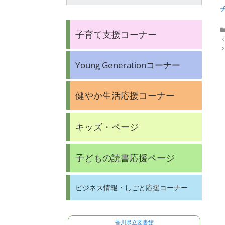
子育て支援コーナー
P
o
s
Young Generationコーナー
t
n
a
v
健やか生活応援コーナー
i
g
a
t
キッズ・ページ
i
o
n
子どもの読書応援ページ
ビジネス情報・しごと応援コーナー
香川県立図書館