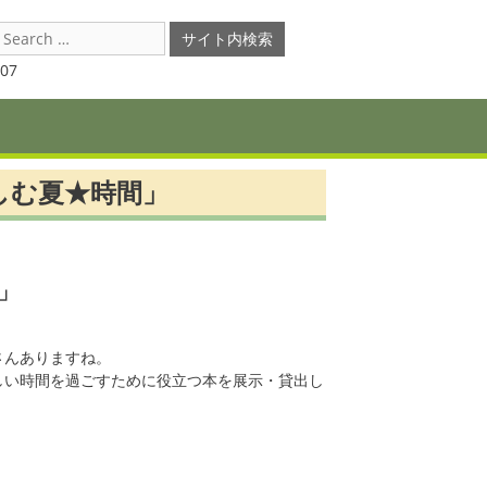
earch
or:
07
しむ夏★時間」
」
さんありますね。
しい時間を過ごすために役立つ本を展示・貸出し