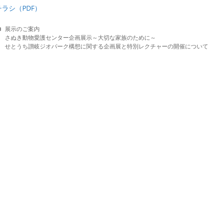
チラシ（PDF）
C
展示のご案内
a
さぬき動物愛護センター企画展示～大切な家族のために～
t
せとうち讃岐ジオパーク構想に関する企画展と特別レクチャーの開催について
e
g
o
r
i
e
s