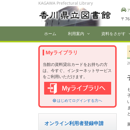
Skip
KAGAWA Prefectural Library
to
ア
content
〒76
ホーム
利用案内
資料をさがす
Myライブラリ
2
当館の資料貸出カードをお持ちの方
は、今すぐ、インターネットサービス
をご利用いただけます。
はじめてログインする方へ
オンライン利用者登録申請