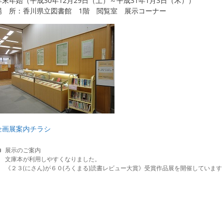
年末年始（平成30年12月29日（土）～平成31年1月3日（木））
場 所：香川県立図書館 1階 閲覧室 展示コーナー
企画展案内チラシ
C
展示のご案内
a
文庫本が利用しやすくなりました。
t
《２３(にさん)が６０(ろくまる)読書レビュー大賞》受賞作品展を開催しています
e
g
o
r
i
e