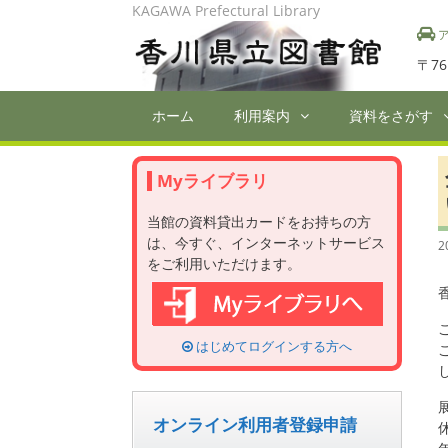
Skip
KAGAWA Prefectural Library
to
ア
content
〒76
ホーム
利用案内
資料をさがす
Myライブラリ
当館の資料貸出カードをお持ちの方
は、今すぐ、インターネットサービス
2
をご利用いただけます。
はじめてログインする方へ
オンライン利用者登録申請