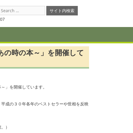
earch
or:
07
あの時の本～」を開催して
本～」を開催しています。
、平成の３０年各年のベストセラーや世相を反映
館。）