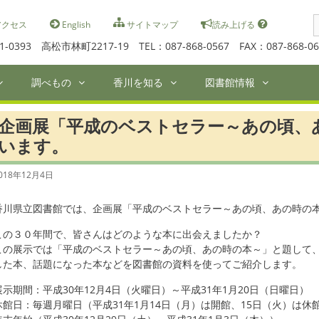
S
クセス
English
サイトマップ
読み上げる
f
1-0393 高松市林町2217-19 TEL：087-868-0567 FAX：087-868-06
調べもの
香川を知る
図書館情報
企画展「平成のベストセラー～あの頃、
います。
018年12月4日
香川県立図書館では、企画展「平成のベストセラー～あの頃、あの時の
この３０年間で、皆さんはどのような本に出会えましたか？
この展示では「平成のベストセラー～あの頃、あの時の本～」と題して
した本、話題になった本などを図書館の資料を使ってご紹介します。
展示期間：平成30年12月4日（火曜日）～平成31年1月20日（日曜日）
休館日：毎週月曜日（平成31年1月14日（月）は開館、15日（火）は休