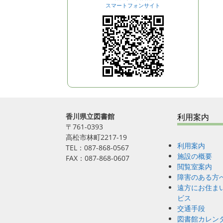
g
スマートフォンサイト
a
t
i
o
n
香川県立図書館
利用案内
〒761-0393
高松市林町2217-19
利用案内
TEL：087-868-0567
施設の概要
FAX：087-868-0607
閲覧室案内
障害のある方
遠方にお住ま
ビス
交通手段
図書館カレン