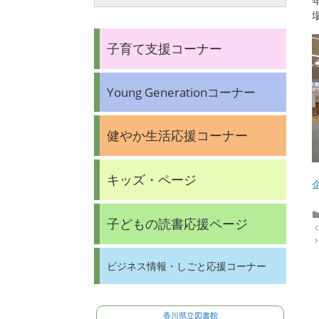
子育て支援コーナー
Young Generationコーナー
健やか生活応援コーナー
キッズ・ページ
子どもの読書応援ページ
P
o
s
t
ビジネス情報・しごと応援コーナー
n
a
v
i
香川県立図書館