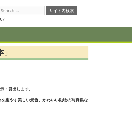
earch
or:
07
本」
示・貸出します。
心を癒やす美しい景色、かわいい動物の写真集な