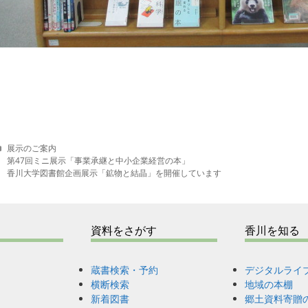
C
展示のご案内
a
第47回ミニ展示「事業承継と中小企業経営の本」
t
香川大学図書館企画展示「鉱物と結晶」を開催しています
e
g
o
r
資料をさがす
香川を知る
i
e
s
蔵書検索・予約
デジタルライ
横断検索
地域の本棚
新着図書
郷土資料寄贈