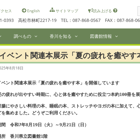
S
クセス
English
サイトマップ
読み上げる
f
1-0393 高松市林町2217-19 TEL：087-868-0567 FAX：087-868-06
調べもの
香川を知る
図書館情報
イベント関連本展示「夏の疲れを癒やす
025年8月18日
イベント関連本展示「夏の疲れを癒やす本」を開催しています
夏の疲れが出やすい時期に、心と体を癒やすために役立つ本約100
冊を展
胃腸にやさしい料理の本、睡眠の本、ストレッチやヨガの本に加えて、
どを集めました。どうぞご利用ください。
期間
令和
7
年
8
月19
日（火）～9
月
21
日（日）
場所
香川県立図書館
1
階