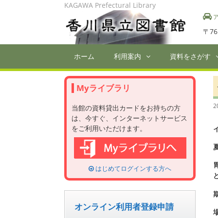
Skip
KAGAWA Prefectural Library
to
ア
content
〒76
ホーム
利用案内
資料をさがす
Myライブラリ
2
当館の資料貸出カードをお持ちの方
は、今すぐ、インターネットサービス
をご利用いただけます。
はじめてログインする方へ
オンライン利用者登録申請