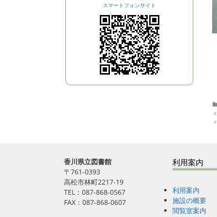
スマートフォンサイト
P
o
s
t
n
a
香川県立図書館
利用案内
v
i
〒761-0393
g
高松市林町2217-19
a
利用案内
TEL：087-868-0567
t
施設の概要
FAX：087-868-0607
i
閲覧室案内
o