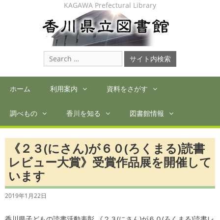
Skip
KAGAWA Prefectural Library
to
content
Search
for:
ホーム
利用案内
資料をさがす
調べもの
香川を知る
図書館情報
《２３(にさん)が６０(ろくまる)読書
レビュー大賞》受賞作品展を開催して
います
2019年1月22日
香川県子どもの読書活動表彰 《２３(にさん)が６０(ろくまる)読書レ