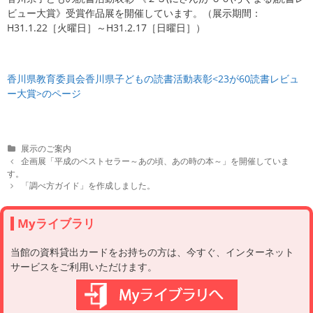
ビュー大賞》受賞作品展を開催しています。（展示期間：
H31.1.22［火曜日］～H31.2.17［日曜日］）
香川県教育委員会香川県子どもの読書活動表彰<23が60読書レビュ
ー大賞>のページ
C
展示のご案内
a
P
企画展「平成のベストセラー～あの頃、あの時の本～」を開催していま
t
o
す。
e
s
「調べ方ガイド」を作成しました。
g
t
o
n
r
a
Myライブラリ
i
v
e
i
当館の資料貸出カードをお持ちの方は、今すぐ、インターネット
s
g
サービスをご利用いただけます。
a
t
i
o