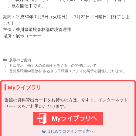
－」展を開催中です。
期間：平成30年７月3日（火曜日）～7月22日（日曜日）[終了しま
した]
主催：香川県環境森林部環境管理課
場所：展示コーナー
C
展示のご案内
a
P
ミニ展示「働く人の多様性を考える」の開催について
t
o
香川県環境学習教材 さぬきっ子環境スタディの展示を開催しています。
e
s
g
t
o
n
Myライブラリ
r
a
i
v
当館の資料貸出カードをお持ちの方は、今すぐ、インターネット
e
i
サービスをご利用いただけます。
s
g
a
t
i
o
はじめてログインする方へ
n