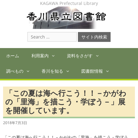
Skip
KAGAWA Prefectural Library
to
content
Search
for:
ホーム
利用案内
資料をさがす
調べもの
香川を知る
図書館情報
「この夏は海へ行こう！！－かがわ
の「里海」を描こう・学ぼう－」展
を開催しています。
2018年7月3日
「この夏は海へ行こう！！－かがわの「里海」を描こう・学ぼう