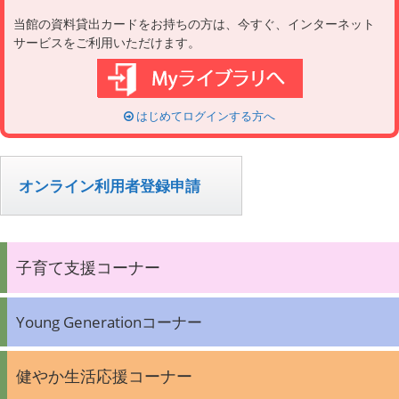
i
v
当館の資料貸出カードをお持ちの方は、今すぐ、インターネット
e
i
サービスをご利用いただけます。
s
g
a
t
i
o
はじめてログインする方へ
n
オンライン利用者登録申請
子育て支援コーナー
Young Generationコーナー
健やか生活応援コーナー