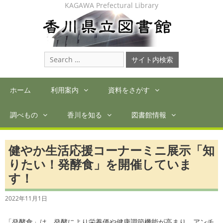
Skip
KAGAWA Prefectural Library
to
content
Search
for:
ホーム
利用案内
資料をさがす
調べもの
香川を知る
図書館情報
健やか生活応援コーナーミニ展示「知
りたい！発酵食」を開催していま
す！
2022年11月1日
「発酵食」は、発酵により栄養価や健康調節機能が高まり、アンチ