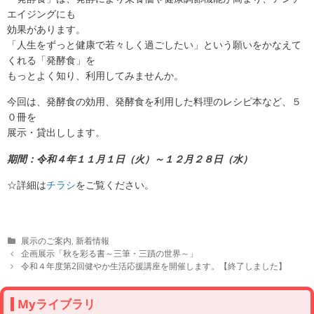
エイジングにも
効果があります。
「人生をずっと健康で若々しく過ごしたい」という願いをかなえて
くれる「発酵食」を
もっとよく知り、利用してみませんか。
今回は、発酵食の効用、発酵食を利用した料理のレシピ本など、
５
０冊を
展示・貸出しします。
期間：令和４年１１月１日（火）～１２月２８日（水）
☆詳細は
チラシ
をご覧ください。
C
展示のご案内
,
新着情報
a
P
企画展示「秋を彩る書～三筆・三蹟の世界～」
t
o
令和４年度第2回健やか生活応援講座を開催します。【終了しました】
e
s
g
t
o
n
Myライブラリ
r
a