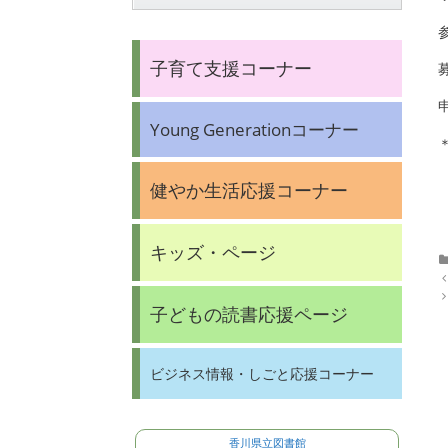
子育て支援コーナー
Young Generationコーナー
健やか生活応援コーナー
キッズ・ページ
P
o
子どもの読書応援ページ
s
t
n
a
ビジネス情報・しごと応援コーナー
v
i
g
a
香川県立図書館
t