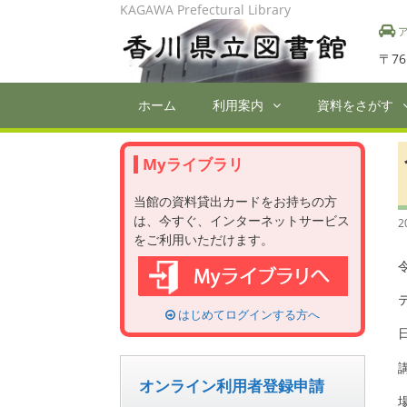
Skip
KAGAWA Prefectural Library
to
ア
content
〒76
ホーム
利用案内
資料をさがす
Myライブラリ
当館の資料貸出カードをお持ちの方
は、今すぐ、インターネットサービス
2
をご利用いただけます。
はじめてログインする方へ
オンライン利用者登録申請