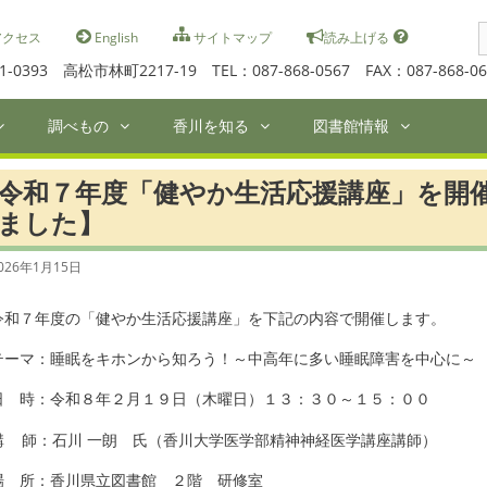
S
クセス
English
サイトマップ
読み上げる
f
1-0393 高松市林町2217-19 TEL：087-868-0567 FAX：087-868-06
調べもの
香川を知る
図書館情報
令和７年度「健やか生活応援講座」を開
ました】
026年1月15日
令和７年度の「健やか生活応援講座」を下記の内容で開催します。
テーマ：睡眠をキホンから知ろう！～中高年に多い睡眠障害を中心に～
日 時：令和８年２月１９日（木曜日）１３：３０～１５：００
講 師：石川 一朗 氏（香川大学医学部精神神経医学講座講師）
場 所：香川県立図書館 ２階 研修室