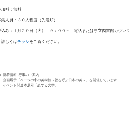
参加料：無料
募集人員：３０人程度（先着順）
申込み：１月２０日（火） ９：００～ 電話または県立図書館カウン
＊詳しくは
チラシ
をご覧ください。
C
新着情報
,
行事のご案内
a
企画展示「ページの中の美術館～福を呼ぶ日本の美～」を開催しています
t
イベント関連本展示「恋する文学」
e
g
o
r
i
e
s