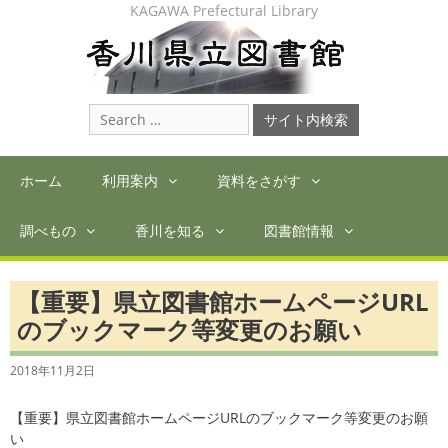
Skip
KAGAWA Prefectural Library
to
content
Search
for:
ホーム
利用案内
資料をさがす
調べもの
香川を知る
図書館情報
【重要】県立図書館ホームページURL
のブックマーク等変更のお願い
2018年11月2日
【重要】県立図書館ホームページURLのブックマーク等変更のお願
い