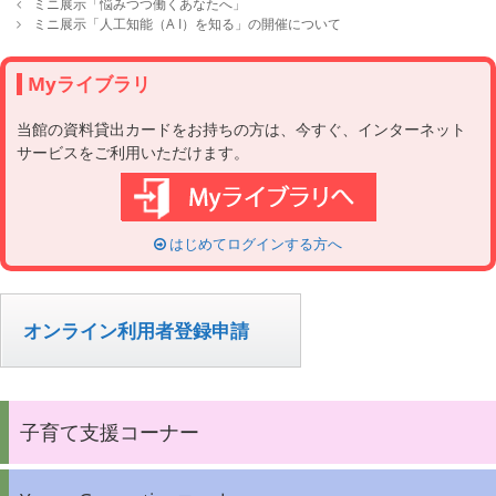
a
P
ミニ展示「悩みつつ働くあなたへ」
t
o
ミニ展示「人工知能（A I）を知る」の開催について
e
s
g
t
o
n
Myライブラリ
r
a
i
v
当館の資料貸出カードをお持ちの方は、今すぐ、インターネット
e
i
サービスをご利用いただけます。
s
g
a
t
i
o
はじめてログインする方へ
n
オンライン利用者登録申請
子育て支援コーナー