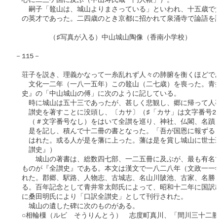
　心に二三ケ国に及ぶ（中山寿氏蔵「門人帳」）。

　　嗣子「鼇山は、城山よりまさっている」といわれ、十五歳で父
　の英才であった。二四歳のとき京都に招かれて泉涌寺で論語を講
　　　　　（♯写真が入る）中山城山陶像（香南小学校）

－115－

　荘子を説き、理義かなって一糸乱れず人々の肺腑を衡くほどであ
　　文化一二年（一八一五年）この鼇山（二七歳）を喪った。青井
　史』の「中山城山の傅」に次のように記している。

　　時に城山は五十三であったが、甚しく悲観し、郷に帰って人事
　　讃史を著すことに没頭し、〔カサ〕（♯「カサ」は文字番号265
　　（＃文字番号なし）をはいて全讃を巡り、神社、仏閣、名蹟、
　　是を記し、積んで十二冊の書となった。「吾が国恩に報ずるも
　　はれた。或る人が是を藩に上った。藩は是を賞し城山に世士斑
　　讃史』）

　　　城山の著書は、総数四七部、一二五冊に及ぶが、最も有名で
　ものが『全讃史』である。本文は漢文で一八二八年（文政一一年
　れた。郡郷、駅路、人物志、古城志、名山川陂池、古家、名勝、
　る。百年記念として青井常太郎氏によって、昭和十二年に国訳出
　に桑田明氏により「口訳全讃史」として刊行された。

　　城山の遺した碑に次のものがある。

　○相輪樔（ルビ　そうりんとう）　志度町真川、「間川三十二勝