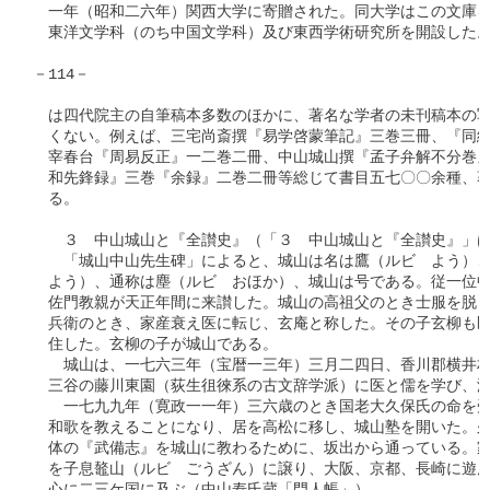
　一年（昭和二六年）関西大学に寄贈された。同大学はこの文庫を
　東洋文学科（のち中国文学科）及び東西学術研究所を開設した。
－114－

　は四代院主の自筆稿本多数のほかに、著名な学者の未刊稿本の写
　くない。例えば、三宅尚斎撰『易学啓蒙筆記』三巻三冊、『同続
　宰春台『周易反正』一二巻二冊、中山城山撰『孟子弁解不分巻』
　和先鋒録』三巻『余録』二巻二冊等総じて書目五七〇〇余種、著
　る。　　　　　　　　　　　　　　　　　　　　　　　　　　　
　　３　中山城山と『全讃史』（「３　中山城山と『全讃史』」は
　　「城山中山先生碑」によると、城山は名は鷹（ルビ　よう）、
　よう）、通称は塵（ルビ　おほか）、城山は号である。従一位中
　佐門教親が天正年間に来讃した。城山の高祖父のとき士服を脱ぎ
　兵衛のとき、家産衰え医に転じ、玄庵と称した。その子玄柳も医
　住した。玄柳の子が城山である。

　　城山は、一七六三年（宝暦一三年）三月二四日、香川郡横井村
　三谷の藤川東園（荻生徂徠系の古文辞学派）に医と儒を学び、渡
　　一七九九年（寛政一一年）三六歳のとき国老大久保氏の命を受
　和歌を教えることになり、居を高松に移し、城山塾を開いた。久
　体の『武備志』を城山に教わるために、坂出から通っている。家
　を子息鼇山（ルビ　ごうざん）に譲り、大阪、京都、長崎に遊ん