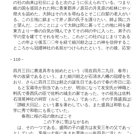
　の社の由来は社伝によると次のように伝えられている。つまり貞
　岐の国を巡回された時に香東郡井ノ原荘の月見原の松林にやって
　燈火を認めた。大師はその火を尋ねるとそこに白髪の老人がいて
　る。この土地に鎮まって井ノ原の氏子を護りたい。師よ我に力を
　と望んだ。このことによって大師は民に募ってこの地に祠を建て
　東方より一條の白気が飛んできてその祠の中に入った。弟子の真
　宇の堂を建ててそれを祀った。これがこの社のはじまりであると
　　この年より後五〇〇年を経て細川頼之はこの神を信仰すること
　ところから冠纓神社の名前がつけられたという。その後、応安年
－110－

　四月三日に農道具市を始めたという（現在四月二九日、春市）。
　年の改築であるという。また細川頼之が石清水八幡の冠纓を乞う
　おり、さらに四月三日は頼之の誕生日であるので春の市日に定め
　　もと宝蔵寺が別当であったが、明治になって友安氏が神職とな
　料氏で香西氏の臣で佐料の城主の家であった。その祖先は佐料三
　石清尾神社の祠官（ルビ　しかん）であった。その子孫盛員は国
　「讃岐大日記」という書を著わしている。また盛員は和歌もよく
　学に秀で和歌にも長じていた。

　　　春雨に桜の花の散ればこそ

  　　　　　　　この下水に雪はながるれ

　　は、その一つである。盛岡の子の盛方は友安三冬の父であって
　としていた。享保一七年に生まれ寛政一一年四月に没した。この