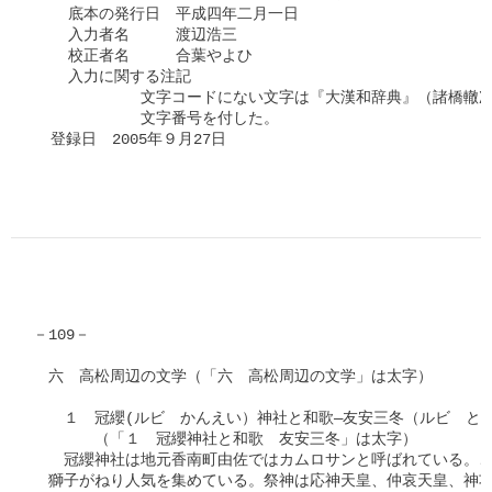
    底本の発行日　平成四年二月一日　

    入力者名　　　渡辺浩三

    校正者名　　　合葉やよひ

    入力に関する注記

　　　　　　　文字コードにない文字は『大漢和辞典』（諸橋轍次
　　　　　　　文字番号を付した。

  登録日　2005年９月27日

－109－

　六　高松周辺の文学（「六　高松周辺の文学」は太字）

　　１　冠纓(ルビ　かんえい）神社と和歌―友安三冬（ルビ　とも
　　　　（「１　冠纓神社と和歌　友安三冬」は太字）

　　冠纓神社は地元香南町由佐ではカムロサンと呼ばれている。こ
　獅子がねり人気を集めている。祭神は応神天皇、仲哀天皇、神功