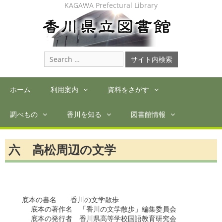
Skip
KAGAWA Prefectural Library
to
content
Search
for:
ホーム
利用案内
資料をさがす
調べもの
香川を知る
図書館情報
六 高松周辺の文学
　底本の書名　　香川の文学散歩

    底本の著作名　「香川の文学散歩」編集委員会

    底本の発行者　香川県高等学校国語教育研究会
