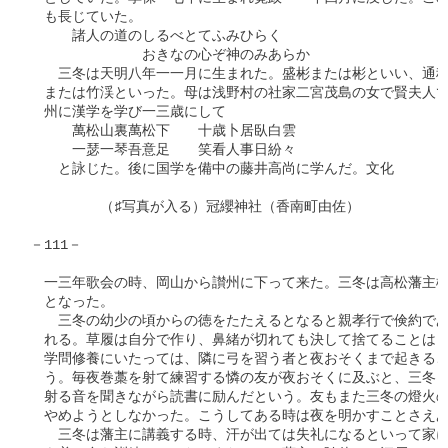
　も長じていた。

　　　諸人の道のしるべとてふみひらく

　　　　　　　　おきなの心ぞ神のみあらか

　　三冬は天明八年一一月に生まれた。盛彬または彬といい、通称
　または竹渓といった。母は浅野村の社家二宮茂島の女で賢夫人で
　州に漢学を学び一三歳にして

　　　萬松山裏萬松下　　十歳卜居臥白雲

　　　一瑟一琴吾意足　　笑看人事日紛々

　　と詠じた。後に国学を備中の藤井高尚に学んだ。文化

　　　　　（♯写真が入る）冠纓神社（香南町由佐）

－111－

　一三年歌会の時、岡山から讃州に下って来た。三冬は高松藩主松
　となった。

　　三冬の幼少の頃からの徳をたたえるとなると親孝行で倹約であ
　れる。草履は自分で作り、鼻緒が切れても決して捨てることはし
　学問修養にいたっては、隣に弓を習う者と夜おそくまで起きるこ
　う。毎夜巻藁を射て練習する憐の友が夜おそくに及ぶと、三冬も
　射る音を聞きながら読書に励んだという。友もまた三冬の燈火の
　やめようとしなかった。こうしてある時は夜を明かすことさえあ
　　三冬は藩主に講義する時、汗が出ては失礼になるといって家に