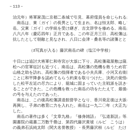
－113－

　治元年）将軍家茂に京都二条城で引見、幕府儒員を命じられるが
　　南岳は、東〔ガイ〕の長男として生まれ、名は恒太郎、略して
　岳。父東〔ガイ〕の学統を受け継ぎ、古文辞学を修める。南岳が
　八六八年（慶応四年）正月である。この年正月三日、高松藩は鳥
　抗したとして朝敵と見なされ、八日に会津・桑名等の諸藩ととも
　　　　　（♯写真が入る）藤沢南岳の碑（塩江中学校）

　十日には追討大将軍仁和寺宮が大坂に下り、高松藩蔵屋敷は薩摩
　松への官軍征討も近づく。南岳は、高松藩の危機を救うため官軍
　山格之助を訪れ、高松藩の指揮者である小夫兵庫、小河又右衛門
　ことに和平降参を認めてもらう約束を取りつけた。決死の覚悟の
　した松平左近の尽力により、籠城に固まっていた主戦派を説き伏
　ることができた。この危機を救った南岳の功をたたえて、最後の
　の号を与えたのであった。

　　南岳は、この後高松藩講道館督学となり、香川発足後は大坂に
　再興し、子弟の教育に力を入れた。南岳は一九二〇年（大正九年
　した。

　　南岳の著作は多く『文章九格』『修身雑語』『弘道新説』等二
　園書院の蔵書二万数千冊は、第四代藤沢黄坡（ルビ　こうは）（
　の義弟石浜純太郎（関大名誉教授）・長男藤沢桓（ルビ　たけ）