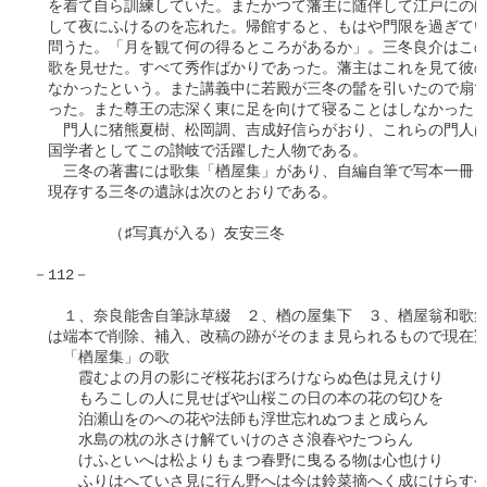
　を着て自ら訓練していた。またかつて藩主に随伴して江戸にのぼ
　して夜にふけるのを忘れた。帰館すると、もはや門限を過ぎてい
　問うた。「月を観て何の得るところがあるか」。三冬良介はこの
　歌を見せた。すべて秀作ばかりであった。藩主はこれを見て彼の
　なかったという。また講義中に若殿が三冬の髷を引いたので扇で
　った。また尊王の志深く東に足を向けて寝ることはしなかったと
　　門人に猪熊夏樹、松岡調、吉成好信らがおり、これらの門人は
　国学者としてこの讃岐で活躍した人物である。

　　三冬の著書には歌集「楢屋集」があり、自編自筆で写本一冊、
　現存する三冬の遺詠は次のとおりである。

　　　　　（♯写真が入る）友安三冬

－112－

　　１、奈良能舎自筆詠草綴　２、楢の屋集下　３、楢屋翁和歌集
　は端本で削除、補入、改稿の跡がそのまま見られるもので現在冠
　　「楢屋集」の歌

　　　霞むよの月の影にぞ桜花おぼろけならぬ色は見えけり

　　　もろこしの人に見せばや山桜この日の本の花の匂ひを

　　　泊瀬山をのへの花や法師も浮世忘れぬつまと成らん

　　　水島の枕の氷さけ解ていけのささ浪春やたつらん

　　　けふといへは松よりもまつ春野に曳るる物は心也けり

　　　ふりはへていさ見に行ん野へは今は鈴菜摘へく成にけらすや