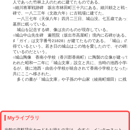
　人であった竹林上人のために建てたものである。

　○細川将軍戦跡碑　坂出市林田町三十六にある。細川頼之と戦っ
　碑で、一八二三年（文政六年）に古戦場に建てた。

　　一八三七年（天保八年）四月二三日、城山没。七五歳であった
　墓所に眠っている。

　　城山を記念する碑、像は次のものが現存している。

　○城山中山先生碑　遍照院（坂出市高屋町）境内に石碑がある。
　♯「ガイ」は文字番号21828）が建てたものである。「城山」の
　得ているという。若き日の城山はこの地を愛したので、その碑面
　ているのだという。

　○城山陶像　香南小学校（香川郡香南町）に陶製の立像が建って
　われた昭和一二年に「城山文庫」設立と共に、当時の池西小学校
　るが、後に池西・由佐小学校が統合されて香南小学校となったの
　共にここへ移された。

　　多くの書が「城山文庫」や子孫の中山家（綾南町畑田）に残っ
　　　　　　　　　　　　　　　　　　　　　　　　　　　　　　
Myライブラリ
当館の資料貸出カードをお持ちの方は、今すぐ、インターネット