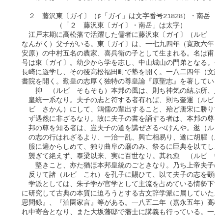
　　２　藤沢東〔ガイ〕（♯「ガイ」は文字番号21828）・南岳

　　　　　　（「２　藤沢東〔ガイ〕・南岳」は太字）

　　江戸末期に高松藩で活躍した儒者に藤沢東〔ガイ〕（ルビ　と
　なんがく）父子がいる。東〔ガイ〕は、一七九四年（寛政六年）
　安原）の中村五名の農家、喜兵衛の子として生まれる。名は甫、
　号は東〔ガイ〕。幼少から学を志し、中山城山の門弟となる。一
　長崎に遊学し、その後高松福田町で塾を開く。一八二四年（文政
　書院を開く。勤皇の志厚く独特の尊皇論『原聖志』を著している
　　　抑ゝ（ルビ　そもそも）本邦の風は、則ち神気の結ぶ所、人
　　皇統一系なり。夫子の志と符する者有れば、則ち奎運（ルビ　
　　ビ　さかん）にして、鴻儒の輩出すること、殆ど唐宋に勝りて
　　ず遇然に非ざるなり。故に夫子の書を誦する者は、本邦の尊を
　　邦の尊を知る者は、豈夫子の道を講ぜざるべけんや。逖（ルビ
　　の志の行はれざるより、一治一乱、興亡相易り、遂に胡腥（ル
　　服に遍からしめて、独り曲阜の廟のみ、祭るに巨典を以てし、
　　襲ぎて絶えず、泰梁以来、実に百世なり。其れ愈ゝ（ルビ　い
　　ゝ堅きこと、亦た猶ほ本邦皇統のごときなり。乃ち上帝夫子の
　　反りて諸（ルビ　これ）を孔子に賜ひて、以て夫子の志を顕は
　　学派としては、朱子学が官学として主流を占めている情勢下で
　に研究して古典の本質に迫ろうとする古文辞学派に属していた。
　思問録』、『泊園家言』等がある。一八五二年（嘉永五年）高松
　れ中寄合となり、また大坂藩邸で藩士に講義も行っている。一八