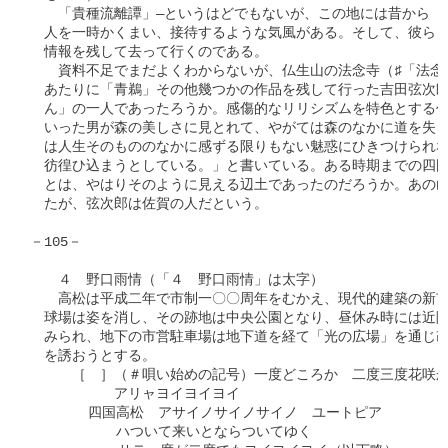
　　「貴種流離譚」―というはどでもないが、この地には昔から「
　人を一時かくまい、接待するような気風がある。そして、彼らも
　情報を残して去って行くのである。

　　資料不足でまだよくわからないが、仏生山の法念寺（♯「法念
　あたりに「青鵜」その他幾つかの作品を残して行った吉田弦次郎
　ん」の一人であったろうか。感傷的なリリシズムを特色とする作
　いった男が森の美しさに見とれて、やがては森のなかに道を失っ
　は人生そのもののなかに感ずる限りもない魅惑にひきつけられな
　彷徨ひ込まうとしている。」と書いている。ある時期までの四国
　とは、やはりそのように見える辺土であったのだろうか。あの山
　たが、弦次郎は佐賀の人だという。　　　　　　　　　　　　　
－105－

　　４　野口雨情（「４　野口雨情」は太字）

　　高松は平成二年で市制一〇〇周年をむかえ、現代的建築の新市
　球場は姿を消し、その跡地は中央公園となり、昼休み時には近隣
　みられ、地下の市営駐車場は地下道を経て「光の広場」を通じ改
　を誘おうとする。

　　　［　］（＃唄い始めの記号）一度どころか　二度三度花咲か
　　　　　　アリャヨイヨイヨイ

　　　  四国高松　アサイノサイノサイノ　ユートピア

　　  　　　ハついて来いとならついてゆく
