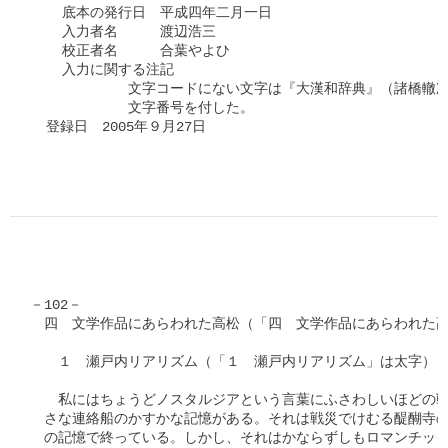
    底本の発行日　平成四年二月一日　

    入力者名　　　渡辺浩三

    校正者名　　　合葉やよひ

    入力に関する注記

　　　　　　　文字コードにない文字は『大漢和辞典』（諸橋轍次
　　　　　　　文字番号を付した。

  登録日　2005年９月27日

－102－

　四　文学作品にあらわれた高松（「四　文学作品にあらわれた高
　　１　瀬戸内リアリズム（「１　瀬戸内リアリズム」は太字）

　　私にはちょうどノスタルジアという言葉にふさわしいほどの戦
　さな連絡船のかすかな記憶がある。それは戦災でけむる醍醐寺の
　の記憶で終っている。しかし、それはかならずしもロマンチック