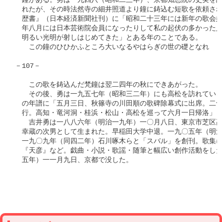
　鐘がある。勇は一九四八（昭和二三年）、京都知恩院の史実を調
　れたが、その時法然寺の細井照道より鐘に鋳込む短歌を依頼され
　歴書』（日本経済新聞社刊）に「昭和二十三年には新年の歌会始
　年八月には日本芸術院会員になったりして私の起伏の多かった人
　明るい光明が射しはじめてきた」とある年のことである。

　　この鐘のひひかふところ大いなるやはらぎの世の礎となれ　　
－107－

　　この歌を鋳込んだ梵鐘は翌二四年の秋にできあがった。

　　その後、勇は一九五七年（昭和三二年）にも高松を訪れている
　の年譜に「五月三日、秋篠寺の川田順の歌碑除幕式に出席。二十
　行。高知・竜河洞・桂浜・松山・高松を巡って六月一日帰洛」と
　　吉井勇は一八八六年（明治一九年）一〇月八日、東京市芝区高
　幸蔵の次男として生まれた。早稲田大学中退。一九〇五年（明治
　一九〇九年（同四二年）石川啄木らと「スバル」を創刊。歌集に
　『天彦』など。戯曲・小説・歌謡・随筆と幅広い創作活動をした
　五年）一一月九日、京都で没した。　　　　　　　　　　　　　