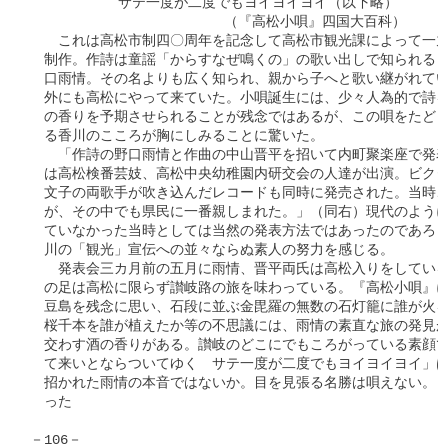
　　    　　サテ一度が二度でもヨイヨイヨイ（以下略）

　　　　　     　　　　　　（『高松小唄』四国大百科）

　　これは高松市制四〇周年を記念して高松市観光課によって一九
　制作。作詩は童謡「からすなぜ鳴くの」の歌い出しで知られる『
　口雨情。その名よりも広く知られ、親から子へと歌い継がれてい
　外にも高松にやって来ていた。小唄誕生には、少々人為的で詩を
　の香りを予期させられることが残念ではあるが、この唄をたどっ
　る香川のこころが胸にしみることに驚いた。

　　「作詩の野口雨情と作曲の中山晋平を招いて内町聚楽座で発表
　は高松検番芸妓、高松中央幼稚園内研交会の人達が出演。ビクタ
　文子の両歌手が吹き込んだレコードも同時に発売された。当時、
　が、その中でも県民に一番親しまれた。」（同右）現代のように
　ていなかった当時としては当然の発表方法ではあったのであろう
　川の「観光」宣伝への並々ならぬ素人の努力を感じる。

　　発表会三カ月前の五月に雨情、晋平両氏は高松入りをしている
　の足は高松に限らず讃岐路の旅を味わっている。『高松小唄』に
　豆島を残念に思い、石段に並ぶ金毘羅の無数の石灯籠に誰が火を
　桜千本を誰が植えたか等の不思議には、雨情の素直な旅の発見が
　交わす酒の香りがある。讃岐のどこにでもころがっている素顔で
　て来いとならついてゆく　サテ一度が二度でもヨイヨイヨイ」は
　招かれた雨情の本音ではないか。目を見張る名勝は唄えない。し
　った

－106－
