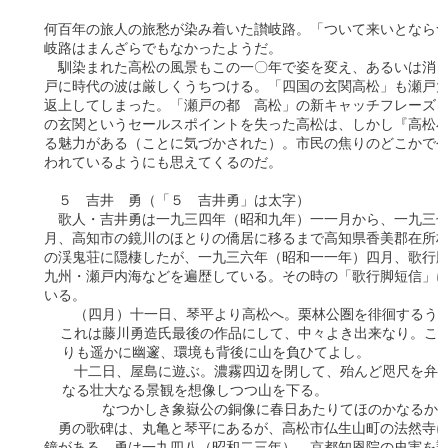
　何百年の旅人の旅愁が染み着いた讃岐路。「ついて来いとならつ
　岐路はまんざらでもなかったようだ。

　　馴染まれた高松の風景もこの一〇年で姿を変え、あるいは消し
　戸に時代の波は厳しくうちつける。「四国の玄関高松」も瀬戸大
　返上してしまった。「瀬戸の都　高松」の新キャッチフレーズも
　の玄関というセールスポイントを失った高松は、しかし『高松小
　る魅力がある（ことに気づかされた）。市民の焦りのどこかで今
　われているようにも思えてくるのだ。　　　　　　　　　　　　
　　５　吉井　勇（「５　吉井勇」は太字）

　　歌人・吉井勇は一九三四年（昭和九年）一一月から、一九三七
　月、高知市の鏡川のほとりの僑居に移るまで高知県香美郡在所村
　の渓鬼荘に隠棲したが、一九三六年（昭和一一年）四月、歌行脚
　九州・瀬戸内海などを遍歴している。その時の「歌行脚短信」に
　いる。

　　  （四月）十一日、琴平より高松へ。栗林公圏を徘徊するうち
  　これは藤川勇造氏最後の作品にして、中々よき出来なり。この
    りも遥かに幽邃、環境も背後に山を負ひてよし。

　　  十二日、屋島に遊ぶ。濃霧四辺を閉して、殆んど咫尺を弁ぜ
    なる壮大なる景観を想像しつつ山を下る。

　　　  　なつかしき象嶽公の銅像に春日あたりてほのかなるかも
　　勇の歌碑は、丸亀と琴平にあるが、高松市仏生山町の法然寺に