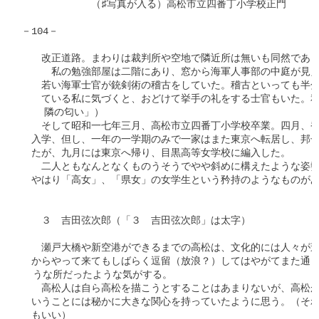
　　　　　　　（♯写真が入る）高松市立四番丁小学校正門

－104－

　　改正道路。まわりは裁判所や空地で隣近所は無いも同然であっ
　　　私の勉強部屋は二階にあり、窓から海軍人事部の中庭が見え
　　若い海軍士官が銃剣術の稽古をしていた。稽古といっても半分
　　ている私に気づくと、おどけて挙手の礼をする士官もいた。私
    隣の匂い」）

　　そして昭和一七年三月、高松市立四番丁小学校卒業。四月、香
　入学、但し、一年の一学期のみで一家はまた東京へ転居し、邦子
　たが、九月には東京へ帰り、目黒高等女学校に編入した。

　　二人ともなんとなくものうそうでやや斜めに構えたような姿勢
　やはり「高女」、「県女」の女学生という矜持のようなものがあ
　　　　　　　　　　　　　　　　　　　　　　　　　　　　　　
　　３　吉田弦次郎（「３　吉田弦次郎」は太字）

　　瀬戸大橋や新空港ができるまでの高松は、文化的には人々が連
　からやって来てもしばらく逗留（放浪？）してはやがてまた通り
  うな所だったような気がする。

　　高松人は自ら高松を描こうとすることはあまりないが、高松が
　いうことには秘かに大きな関心を持っていたように思う。（それ
　もいい）
