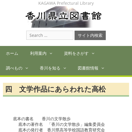
Skip
KAGAWA Prefectural Library
to
content
Search
for:
ホーム
利用案内
資料をさがす
調べもの
香川を知る
図書館情報
四 文学作品にあらわれた高松
　底本の書名　　香川の文学散歩

    底本の著作名　「香川の文学散歩」編集委員会

    底本の発行者　香川県高等学校国語教育研究会
