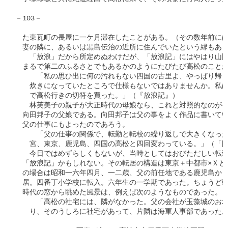
－103－

　た東瓦町の長屋に一ケ月滞在したことがある。（その数年前には
　妻の隣に、あるいは黒島伝治の近所に住んでいたという縁もあっ
　　「放浪」だから所定めぬわけだが、「放浪記」にはやはり山陽
　まるで第二のふるさとでもあるかのようにたびたび高松のことが
　　　「私の思ひ出に何の汚れもない四国の古里よ、やっぱり帰り
　　炊きになっていたところで仕様もないではありませんか。私は
　　で高松行きの切符を買った。」（『放浪記』）

　　林芙美子の親子が大正時代の母娘なら、これと対照的なのがそ
　向田邦子の父娘である。向田邦子は父の事をよく作品に書いてい
　父の仕事にもよったのであろう。

　　　「父の仕事の関係で、転勤と転校の繰り返しで大きくなった
　　宮、東京、鹿児島、四国の高松と四回変わっている。」（「隣
　　今日ではめずらしくもないが、当時としてはおびただしい転勤
　「放浪記」かもしれない。その転居の構造は東京＋中都市×Ｘと
　の場合は昭和一六年四月、一二歳、父の前任地である鹿児島から
　居。四番丁小学校に転入。六年生の一学期であった。ちょうど戦
　時代の窓から眺めた風景は、例えば次のようなものであった。

　　　「高松の社宅には、隣がなかった。父の会社が玉藻城のお壕
　　り、そのうしろに社宅があって、片隣は海軍人事部であった。