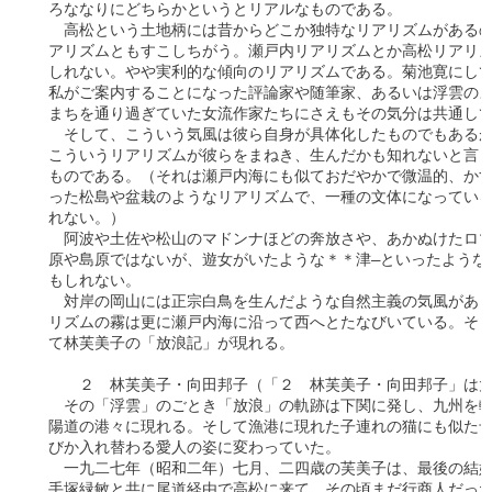
　ろななりにどちらかというとリアルなものである。

　　高松という土地柄には昔からどこか独特なリアリズムがあるの
　アリズムともすこしちがう。瀬戸内リアリズムとか高松リアリズ
　しれない。やや実利的な傾向のリアリズムである。菊池寛にして
　私がご案内することになった評論家や随筆家、あるいは浮雲のよ
　まちを通り過ぎていた女流作家たちにさえもその気分は共通して
　　そして、こういう気風は彼ら自身が具体化したものでもあるが
　こういうリアリズムが彼らをまねき、生んだかも知れないと言う
　ものである。（それは瀬戸内海にも似ておだやかで微温的、かす
　った松島や盆栽のようなリアリズムで、一種の文体になっている
　れない。）

　　阿波や土佐や松山のマドンナほどの奔放さや、あかぬけたロマ
　原や島原ではないが、遊女がいたような＊＊津―といったような
　もしれない。

　　対岸の岡山には正宗白鳥を生んだような自然主義の気風があり
　リズムの霧は更に瀬戸内海に沿って西へとたなびいている。そし
　て林芙美子の「放浪記」が現れる。　　　　　　　　　　　　　
　　　２　林芙美子・向田邦子（「２　林芙美子・向田邦子」は太
　　その「浮雲」のごとき「放浪」の軌跡は下関に発し、九州を転
　陽道の港々に現れる。そして漁港に現れた子連れの猫にも似た母
　びか入れ替わる愛人の姿に変わっていた。

　　一九二七年（昭和二年）七月、二四歳の芙美子は、最後の結婚
　手塚緑敏と共に尾道経由で高松に来て、その頃まだ行商人だった