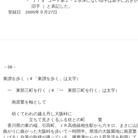
　　　　  ・ ＪＩＳ コード第１・２水準にない旧字は新字におきかえ
　　　　　　 旧字 ）と表記した。

  登録日　2005年９月27日

－38－

東讃を歩く（＃「東讃を歩く」は太字）

　一　東部三町を行く（＃「一　東部三町を行く」は太字）

　　南原繁を軸として

　　幼くてわれの越え丹し大阪峠に

　　　　　　立ちて見さくるふる佐との町　　　繁

　香川県の東の端、引田町。ＪＲ高徳線相生駅から六キロ、まさに山肌
曲がりに曲がった大阪峠を歩いて一時間半。県境の大阪園地に南原繁（
しげる）自筆の歌碑が建っている。播磨灘からの上昇気流を利用して、