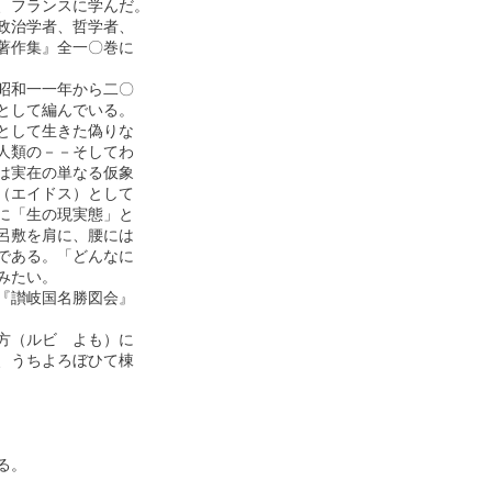
フランスに学んだ。

治学者、哲学者、

作集』全一〇巻に

和一一年から二〇

して編んでいる。

して生きた偽りな

類の－－そしてわ

実在の単なる仮象

エイドス）として

「生の現実態」と

敷を肩に、腰には

ある。「どんなに

たい。

讃岐国名勝図会』

（ルビ　よも）に

うちよろぼひて棟

。
