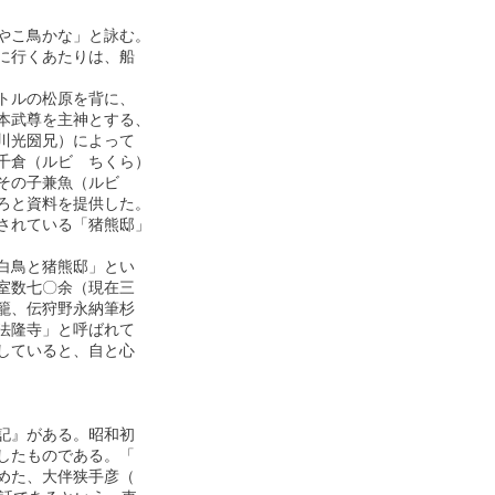
こ鳥かな」と詠む。

行くあたりは、船

ルの松原を背に、

武尊を主神とする、

光圀兄）によって

倉（ルビ　ちくら）

の子兼魚（ルビ　

と資料を提供した。

れている「猪熊邸」

鳥と猪熊邸」とい

数七〇余（現在三

、伝狩野永納筆杉

隆寺」と呼ばれて

ていると、自と心

』がある。昭和初

たものである。「

た、大伴狭手彦（
