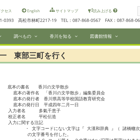
S
クセス
English
サイトマップ
読み上げる
f
1-0393 高松市林町2217-19 TEL：087-868-0567 FAX：087-868-06
調べもの
香川を知る
図書館情報
一 東部三町を行く
　底本の書名　　香川の文学散歩

    底本の著作名　「香川の文学散歩」編集委員会

    底本の発行者　香川県高等学校国語教育研究会

    底本の発行日　平成四年二月一日　

  入力者名　　　多氣千恵子

  校正者名　　　平松伝造

  入力に関する注記

　　　　　・ 文字コードにない文字は『 大漢和辞典 』（ 諸橋轍次
　　　　　 の文字番号を付した。
