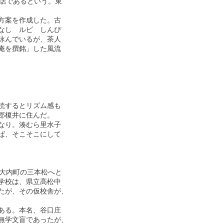
話であるという。東

案を作成した。古

し　ルビ　しんぴ

んでいるが、茶人

を撰銘」した風流

するとリズム感も

榎井に住んだ。

り。湊むら里水子

、そこそこにして

大内町の三本松へと

校は、県立高松中

が、その仮校舎が、

る。本名、谷口庄

学文盲であったが、
