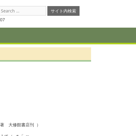
earch
or:
07
著　大修館書店刊 ）
