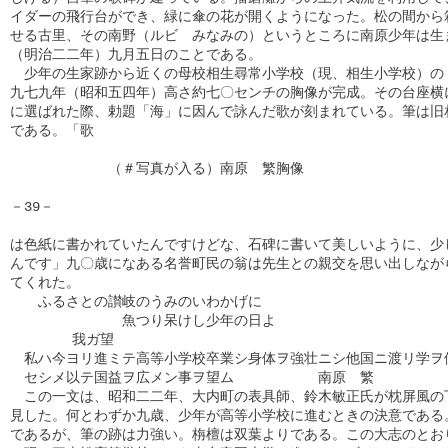
イダーの飛行台ができ、緑に傘の花が開くようになった。松の間から箱
せる古里、その南野（ルビ　みなみの）というところに南原少年は生ま
（明治二二年）九月五日のことである。

　少年の生家跡から近くの母校相生尋常小学校（現、相生小学校）の「
九七九年（昭和五四年）高さ約七〇センチの胸像が完成。その台座横に
に選ばれた際、勅題「海」に因んで詠んだ歌が刻まれている。筆は旧相
である。「歌

　　　　　　　（＃写真が入る）南原　繁胸像

－39－

は色紙に書かれていたんですけどな、石碑に書いて美しいように、少し
んです」九〇歳になある名誉町民の翁は先生との親交を思い出しながら
てくれた。

　　ふるさとの讃岐のうみのいわかげに

　　　　　　　　魚つり呆けし少年の日よ

　      我ガ望

　私ハ今ヨリ進ミテ高等小学校卒業シ身体ヲ強壮ニシ他国ニ渡リ学ヲ修
　セシメ以テ国益ヲ広メン事ヲ望ム　　　　　　南原　繁

　この一文は、昭和二二年、大内町の表具師、鈴木敏正氏が枕屏風の下
見した。何とわずか九歳、少年が高等小学校に進むときの決意である。
であるが、筆の跡は力強い。栴檀は双葉よりである。この大志のとおり