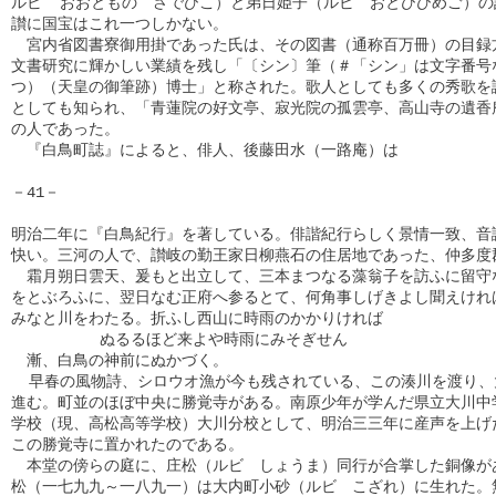
ルビ  おおともの　さでひこ）と弟日姫子（ルビ　おとひひめご）の
讃に国宝はこれ一つしかない。

　宮内省図書寮御用掛であった氏は、その図書（通称百万冊）の目録方
文書研究に輝かしい業績を残し「〔シン〕筆（＃「シン」は文字番号な
つ）（天皇の御筆跡）博士」と称された。歌人としても多くの秀歌を詠
としても知られ、「青蓮院の好文亭、寂光院の孤雲亭、高山寺の遺香庵
の人であった。

　『白鳥町誌』によると、俳人、後藤田水（一路庵）は

－41－

明治二年に『白鳥紀行』を著している。俳諧紀行らしく景情一致、音読
快い。三河の人で、讃岐の勤王家日柳燕石の住居地であった、仲多度郡
　霜月朔日雲天、爰もと出立して、三本まつなる藻翁子を訪ふに留守な
をとぶろふに、翌日なむ正府へ参るとて、何角事しげきよし聞えければ
みなと川をわたる。折ふし西山に時雨のかかりければ

          ぬるるほど来よや時雨にみそぎせん　

　漸、白鳥の神前にぬかづく。

  早春の風物詩、シロウオ漁が今も残されている、この湊川を渡り、
進む。町並のほぼ中央に勝覚寺がある。南原少年が学んだ県立大川中学
学校（現、高松高等学校）大川分校として、明治三三年に産声を上げた
この勝覚寺に置かれたのである。

　本堂の傍らの庭に、庄松（ルビ　しょうま）同行が合掌した銅像があ
松（一七九九～一八九一）は大内町小砂（ルビ　こざれ）に生れた。無