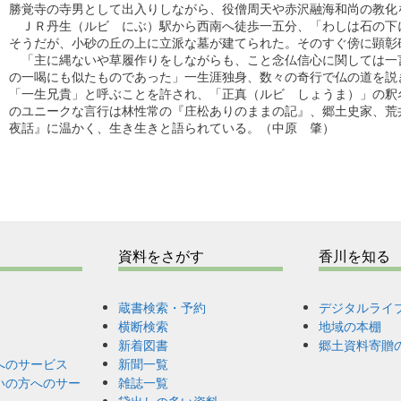
勝覚寺の寺男として出入りしながら、役僧周天や赤沢融海和尚の教化を
　ＪＲ丹生（ルビ　にぶ）駅から西南へ徒歩一五分、「わしは石の下に
そうだが、小砂の丘の上に立派な墓が建てられた。そのすぐ傍に顕彰碑
　「主に縄ないや草履作りをしながらも、こと念仏信心に関しては一言
の一喝にも似たものであった」一生涯独身、数々の奇行で仏の道を説き
「一生兄貴」と呼ぶことを許され、「正真（ルビ　しょうま）」の釈名
のユニークな言行は林性常の『庄松ありのままの記』、郷土史家、荒井
夜話』に温かく、生き生きと語られている。（中原　肇）

資料をさがす
香川を知る
蔵書検索・予約
デジタルライ
横断検索
地域の本棚
新着図書
郷土資料寄贈
へのサービス
新聞一覧
いの方へのサー
雑誌一覧