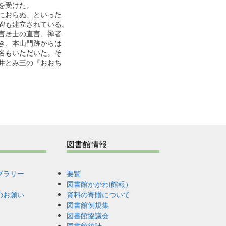
受けた。

おらぬ」といった

も建立されている。

居士の直言、禅者

、本山門跡からは

もいただいた。そ

とみ三の『おおち

図書館情報
ブラリー
要覧
図書館かがわ(館報）
のお願い
資料の寄贈について
図書館例規集
図書館協議会