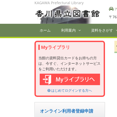
Skip
KAGAWA Prefectural Library
to
ア
content
〒76
ホーム
利用案内
資料をさがす
Myライブラリ
当館の資料貸出カードをお持ちの方
は、今すぐ、インターネットサービス
をご利用いただけます。
はじめてログインする方へ
オンライン利用者登録申請