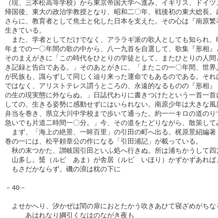
（現、三本松高等学校）から東京帝国大学へ進み、イギリス、ドイツ、
帰国後、東大の政治学教授となり、昭和二〇年、戦後初の東大総長。政
さらに、教育者として焦土と化した日本を支えた。その心は『南原繁著
生きている。

　また、学者としてだけでなく、アララギ派の歌人としても知られ、昭
年までの一〇年間の歌の中から、八一九首を自選して、歌集『形相』と
そのまえがきに「この時代をひとりの学徒として、またひとりの人間と
き記録と告白である。」そのあとがきに、「またこの一〇年間、世界人
が民族も、識らずして同じく辿り来った運命でもあるのである。それは
ではなく、アリストテレス謂うところの、永遠的なるものの『形相』（
の生の現実態に外ならぬ。」日誌代わりに書きつけたという一首一首に
しての、生きる姿勢に感動せずにはいられない。南原少年は大きな風呂
弁当を巻き、県立大川中学校まで歩いて通った。約一一キロの道のりで
急いでも片道二時間一〇分。」今、その道をたどりながら、散策してみ
　まず、「海上の絶景、一眸百里」の引田の町へ出る。梶原景紹編著『
巻の一には、松平頼章公の作になる「引田浦記」が載っている。

　秋の末つかた、讃岐国引田といふ処へ行きぬ。所は浦ちかうして四方
　山多し。蜑（ルビ　あま）が舎居（ルビ　いほり）かずかずあれば、
　もさだかならず。磯の浪は枕の下に

－40－

　よせかへり、汐かぜは閨の扉におとたかう吹きあひて寝ざめがちなる
　　　あはれなり綱引くなはのながき夜も
