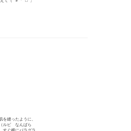
て（ ＃「 □ 」

を縫ったように、

ルビ　なんばら　

すぐ横にパラグラ
