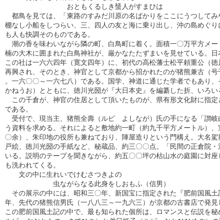
    　          おともくるしき蜑人がすまひは

　都鳥を見ては、「東路のすみだ川原の名ばかりをここにうつしてみや
棚なし小船をしつらい、三、四人の友と海に乗り出し、沖の島めぐりに
も人も快調そのものである。

　潮の香を味わいながら隣の町、白鳥町に着く。面積一〇万平方メート
楠の大木に囲まれた白鳥神社が、厳かなたたずまいを見せている。日本
この社は一六六四年（寛文四年）に、初代の高松藩士松平頼重公（徳川
再興され、そのとき、神官として京都から招かれたのが猪熊兼古（号千
。一六〇〇～一六七八）である。国学、神道に通じた学者でもあり、そ
かねうお）とともに、徳川光圀が『大日本史』を編纂した折、いろいろ
　この千倉が、神官の住居として頂いたものが、県有形文化財に指定さ
である。

　受付で、現当主、猪熊全壽（ルビ　よしなが）氏の手になる「讃岐白
う資料を求める。それによると敷地約一町（約九千平方メートル）、室
〇余）、朱印地の役所も兼ねており、陣屋造りという門構え。大名駕籠
戸絵、徳川光圀の手紙など、秘蔵品、約三〇〇点。「民間の正倉院・法
いる。説明のテープを聞きながら、約五〇〇坪の枯山水の庭園に対座し
も洗われてくる。

　　文の中に生れいでけむさつきよの

　　　　　　　虫ながらなる此身をしおもふ（信男）

　その展示の中には、昭和三〇年、新国宝に指定された『肥前国風土記
年、先代の猪熊信男氏（一八八三～一九六三）が京都の古書店で発見し
この肥前国風土記の中で、最も知られた個所は、ロマンスと伝説を秘め