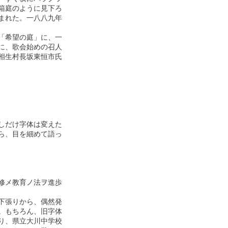
庭のように見下ろ

れた。一八八九年

希望の庭」に、一

、歌会始めの召人

生村長坂東恒市氏

だけ字体は変えた

、目を細めて語っ

メ教育ノ法ヲ進歩

張りから、偶然発

もちろん、旧字体

、県立大川中学校
