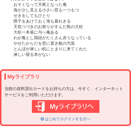
  おそくなって月夜となった庵

  海が少し見える小さい窓も一つもつ

  せきをしてもひとり

  障子をあけておく海も暮れきる

  天気つづきのお祭りがすんだ島の大松

  大松一本雀に与へ庵ある

  わが庵とし鶏頭がたくさん赤うなっている

  やせたからだを窓に置き船の汽笛

  とんぼが淋しい机にとまりに来てくれた

Myライブラリ
当館の資料貸出カードをお持ちの方は、今すぐ、インターネット
サービスをご利用いただけます。
はじめてログインする方へ