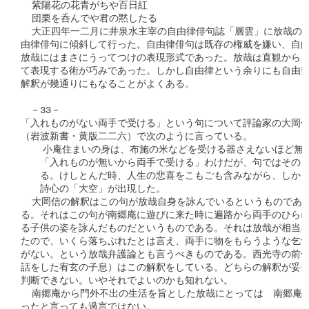
  紫陽花の花青がちや百日紅

  団栗を呑んでや君の黙したる

  大正四年一二月に井泉水主宰の自由律俳句誌「層雲」に放哉の句
由律俳句に傾斜して行った。自由律俳句は既存の権威を嫌い、自由
放哉にはまさにうってつけの表現形式であった。放哉は直観から、
て表現する術が巧みであった。しかし自由律という余りにも自由奔
解釈が幾通りにもなることがよくある。

　－33－

「入れものがない両手で受ける」という句について評論家の大岡信
（岩波新書・黄版二二六）で次のように言っている。

    小庵住まいの身は、布施の米などを受ける器さえないほど無
　　「入れものが無いから両手で受ける」わけだが、句ではその「
　　る。けしとんだ時、人生の悲喜をこもごも含みながら、しかも
　　詩心の「大空」が出現した。

  大岡信の解釈はこの句が放哉自身を詠んでいるというものである
る。それはこの句が南郷庵に遊びに来た時に遍路から両手のひらに
る子供の姿を詠んだものだというものである。それは放哉が相当自
たので、いくら落ちぶれたとは言え、両手に物をもらうような乞食
がない。という放哉弁護論とも言うべきものである。西光寺の前住
話をした宥玄の子息）はこの解釈をしている。どちらの解釈が妥当
判断できない。いやそれでよいのかも知れない。

  南郷庵から門外不出の生活を旨とした放哉にとっては　南郷庵と
ったと言っても過言ではない。
