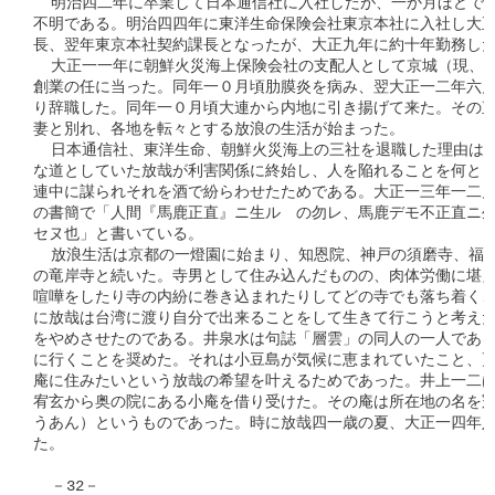
  明治四二年に卒業して日本通信社に入社したが、一か月ほどで退
不明である。明治四四年に東洋生命保険会社東京本社に入社し大正
長、翌年東京本社契約課長となったが、大正九年に約十年勤務した
  大正一一年に朝鮮火災海上保険会社の支配人として京城（現、韓
創業の任に当った。同年一０月頃肋膜炎を病み、翌大正一二年六月
り辞職した。同年一０月頃大連から内地に引き揚げて来た。その直
妻と別れ、各地を転々とする放浪の生活が始まった。

  日本通信社、東洋生命、朝鮮火災海上の三社を退職した理由は正
な道としていた放哉が利害関係に終始し、人を陥れることを何とも
連中に謀られそれを酒で紛らわせたためである。大正一三年一二月
の書簡で「人間『馬鹿正直』ニ生ルゝの勿レ、馬鹿デモ不正直ニ生
セヌ也」と書いている。

  放浪生活は京都の一燈園に始まり、知恩院、神戸の須磨寺、福井
の竜岸寺と続いた。寺男として住み込んだものの、肉体労働に堪え
喧嘩をしたり寺の内紛に巻き込まれたりしてどの寺でも落ち着くこ
に放哉は台湾に渡り自分で出来ることをして生きて行こうと考えた
をやめさせたのである。井泉水は句誌「層雲」の同人の一人である
に行くことを奨めた。それは小豆島が気候に恵まれていたこと、更
庵に住みたいという放哉の希望を叶えるためであった。井上一二は
宥玄から奥の院にある小庵を借り受けた。その庵は所在地の名を冠
うあん）というものであった。時に放哉四一歳の夏、大正一四年八
た。

  －32－
