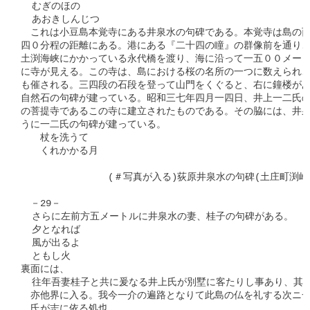
  むぎのほの

  あおきしんじつ

　これは小豆島本覚寺にある井泉水の句碑である。本覚寺は島の西
四０分程の距離にある。港にある『二十四の瞳』の群像前を通り、
土渕海峡にかかっている永代橋を渡り、海に沿って一五００メート
に寺が見える。この寺は、島における桜の名所の一つに数えられ、
も催される。三四段の石段を登って山門をくぐると、右に鐘楼があ
自然石の句碑が建っている。昭和三七年四月一四日、井上一二氏の
の菩提寺であるこの寺に建立されたものである。その脇には、井泉
うに一二氏の句碑が建っている。

　　杖を洗うて

　　くれかかる月

　　　　　　　　　(＃写真が入る)荻原井泉水の句碑(土庄町渕崎
　－29－

  さらに左前方五メートルに井泉水の妻、桂子の句碑がある。

  夕となれば

  風が出るよ

  ともし火

裏面には、

  往年吾妻桂子と共に爰なる井上氏が別墅に客たりし事あり、其後
　亦他界に入る。我今一介の遍路となりて此島の仏を礼する次ニ一
　氏が志に依る処也。
