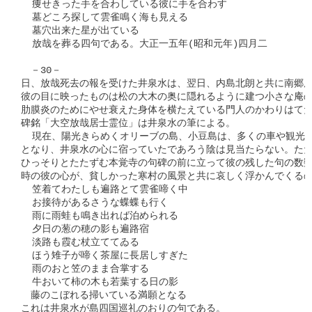
  痩せきった手を合わしている彼に手を合わす

  墓どころ探して雲雀鳴く海も見える

  墓穴出来た星が出ている

  放哉を葬る四句である。大正一五年(昭和元年)四月二

　－30－

日、放哉死去の報を受けた井泉水は、翌日、内島北朗と共に南郷庵
彼の目に映ったものは松の大木の奥に隠れるように建つ小さな庵の
肋膜炎のためにやせ衰えた身体を横たえている門人のかわりはてた
碑銘「大空放哉居士霊位」は井泉水の筆による。

  現在、陽光きらめくオリーブの島、小豆島は、多くの車や観光バ
となり、井泉水の心に宿っていたであろう陰は見当たらない。ただ
ひっそりとたたずむ本覚寺の句碑の前に立って彼の残した句の数数
時の彼の心が、貧しかった寒村の風景と共に哀しく浮かんでくるの
  笠着てわたしも遍路とて雲雀啼く中

  お接待があるさうな蝶蝶も行く

  雨に雨蛙も鳴き出れば泊められる

  夕日の葱の穂の影も遍路宿

  淡路も霞む杖立ててゐる

  ほう雉子が啼く茶屋に長居しすぎた

  雨のおと笠のまま合掌する

  牛おいて柿の木も若葉する日の影

　藤のこぼれる掃いている満願となる

これは井泉水が島四国巡礼のおりの句である。
