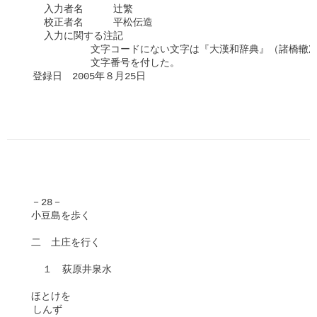
    入力者名　　　辻繁

    校正者名　　　平松伝造

    入力に関する注記

　　　　　　　文字コードにない文字は『大漢和辞典』（諸橋轍次
　　　　　　　文字番号を付した。

  登録日　2005年８月25日

　－28－

　小豆島を歩く

　二　土庄を行く

  　１　荻原井泉水

　ほとけを

  しんず
