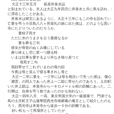
  大正十三年五月　　荻原井泉水誌

と刻まれている。夫人は大正九年四月に井泉水と共に島を訪れ、井
に滞在したことがある。

　井泉水は碑文にあるように、大正十三年にもこの寺を訪れている
亡妻を弔う小豆島八八ヶ所巡礼の旅に出た彼は、どのような思いで
寺にたどりついたのだろうか。

　　　妻桂子死す

　ただに水のうまさを云う最後なるか

　　　妻を葬る三句

　彼女が骨壺のぬくみ膝にしている

　葬り終えし空に星一つ懸る時

　いまは仕事を愛するより外なき独り炭つぐ

      母死す二句

　我顔寄せてこれぞいまわの母の顔

　今夜は母と並んで寝る事きれし母と

  大正一二年に妻を、一三年には母を相次いで失った彼は、傷心の
「層雲」の同人であった井上一二邸に寄せたのであろう。土庄町渕
いた井上邸は、本覚寺から一キロメートル程の距離にあった。二人
行脚は、自身を弔う旅であったのかも知れない。

  大正一四年八月、一高、東京帝国大学の一級後輩で、門弟でもあ
島の土庄町王子山蓮華院西光寺南郷庵の庵主として紹介したのも、
ろう。西光寺は本覚寺から徒歩一０分の距離である。

  好い松もって死場所としていたが
