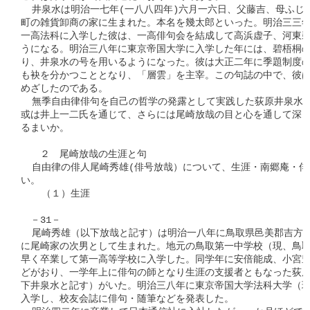
  井泉水は明治一七年(一八八四年)六月一六日、父藤吉、母ふじ
町の雑貨卸商の家に生まれた。本名を幾太郎といった。明治三三年
一高法科に入学した彼は、一高俳句会を結成して高浜虚子、河東碧
うになる。明治三八年に東京帝国大学に入学した年には、碧梧桐の
り、井泉水の号を用いるようになった。彼は大正二年に季題制度の
も袂を分かつこととなり、「層雲」を主宰。この句誌の中で、彼は
めざしたのである。

  無季自由律俳句を自己の哲学の発露として実践した荻原井泉水。
或は井上一二氏を通じて、さらには尾崎放哉の目と心を通して深く
るまいか。　　　　　　　　　　　　　　　　　　　　　　　　　
　　２　尾崎放哉の生涯と句

  自由律の俳人尾崎秀雄(俳号放哉）について、生涯・南郷庵・俳
い。

  　（１）生涯

　－31－

  尾崎秀雄（以下放哉と記す）は明治一八年に鳥取県邑美郡吉方町
に尾崎家の次男として生まれた。地元の鳥取第一中学校（現、鳥取
早く卒業して第一高等学校に入学した。同学年に安倍能成、小宮豊
どがおり、一学年上に俳句の師となり生涯の支援者ともなった荻原
下井泉水と記す）がいた。明治三八年に東京帝国大学法科大学（現
入学し、校友会誌に俳句・随筆などを発表した。
