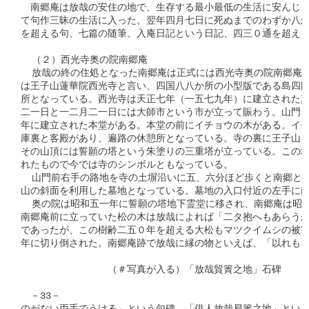
　南郷庵は放哉の安住の地で、生存する最小最低の生活に安んじ、
て句作三昧の生活に入った。翌年四月七日に死ぬまでのわずか八か
を超える句、七篇の随筆、入庵日記という日記、四三０通を超える
  （２）西光寺奥の院南郷庵

  放哉の終の住処となった南郷庵は正式には西光寺奥の院南郷庵と
は王子山蓮華院西光寺と言い、四国八八か所の小型版である島四国
所となっている。西光寺は天正七年（一五七九年）に建立された真
二一日と一二月二一日には大師市という市が立って賑わう。山門を
年に建立された本堂がある。本堂の前にイチョウの木がある。イチ
庫裏と客殿があり、遍路の休憩所となっている。寺の裏に王子山と
その山頂には誓願の塔という朱塗りの三重塔が立っている。この塔
れたもので今では寺のシンボルともなっている。

  山門前右手の路地を寺の土塀沿いに五、六分ほど歩くと南郷とい
山の斜面を利用した墓地となっている。墓地の入口付近の左手に南
  奥の院は昭和五一年に誓願の塔地下霊堂に移され、南郷庵は昭和
南郷庵前に立っていた松の木は放哉によれば「二タ抱へもあらうか
であったが、この樹齢二五０年を超える大松もマツクイムシの被害
年に切り倒された。南郷庵跡で放哉に縁の物といえば、「以れも

　　　　　　　　　（＃写真が入る）「放哉貿簀之地」石碑

　－33－
