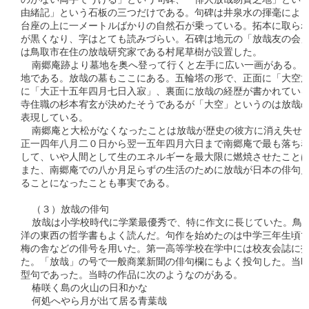
のがない両手でうける」という句碑、「俳人放哉易簀之地」という
由緒記」という石板の三つだけである。句碑は井泉水の揮毫により
台座の上に一メートルばかりの自然石が乗っている。拓本に取られ
が黒くなり、字はとても読みづらい。石碑は地元の「放哉友の会」
は鳥取市在住の放哉研究家である村尾草樹が設置した。

  南郷庵跡より墓地を奥へ登って行くと左手に広い一画がある。こ
地である。放哉の墓もここにある。五輪塔の形で、正面に「大空放
に「大正十五年四月七日入寂」、裏面に放哉の経歴が書かれている
寺住職の杉本宥玄が決めたそうであるが「大空」というのは放哉の
表現している。

  南郷庵と大松がなくなったことは放哉が歴史の彼方に消え失せた
正一四年八月二０日から翌一五年四月六日まで南郷庵で最も落ち着
して、いや人間として生のエネルギーを最大限に燃焼させたことは
また、南郷庵での八か月足らずの生活のために放哉が日本の俳句史
ることになったことも事実である。

  （３）放哉の俳句

  放哉は小学校時代に学業最優秀で、特に作文に長じていた。鳥取
洋の東西の哲学書もよく読んだ。句作を始めたのは中学三年生頃で
梅の舎などの俳号を用いた。第一高等学校在学中には校友会誌に投
た。「放哉」の号で一般商業新聞の俳句欄にもよく投句した。当時
型句であった。当時の作品に次のようなのがある。

  椿咲く島の火山の日和かな

  何処へやら月が出て居る青葉哉
