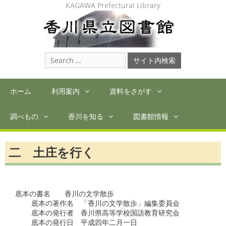
Skip
KAGAWA Prefectural Library
to
content
Search
for:
ホーム
利用案内
資料をさがす
調べもの
香川を知る
図書館情報
二 土庄を行く
底本の書名　　香川の文学散歩

    底本の著作名　「香川の文学散歩」編集委員会

    底本の発行者　香川県高等学校国語教育研究会

    底本の発行日　平成四年二月一日　
