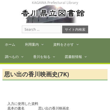
Skip
KAGAWA Prefectural Library
to
content
Search
for:
ホーム
利用案内
資料をさがす
調べもの
香川を知る
図書館情報
思い出の香川映画史(7K)
入力に使用した資料

底本の書名　　　　思い出の香川映画史　　　　　　　　　　　
