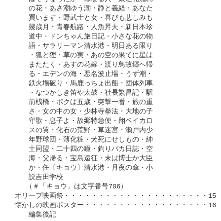
　　の花・あさ潮ゆう潮・静と義経・あなた

　　買います・野武士と女・喜びも悲しみも

　　幾歳月・青春航路・人魚昇天・新日本珍

　　道中・ドンちゃん旅日記・小さな花の物

　　語・サラリーマン清水港・明日ある限り

　　・狐と狸・草の実・あの空の果てに星は

　　またたく・あすの花嫁・渡り鳥故郷へ帰

　　る・エデンの海・悪名波止場・うず潮・

　　鉄火場破り・馬鹿っちょ出船・団体列車

　　・なつかしき笛や太鼓・社長繁昌記・駅

　　前桟橋・ポクは五歳・突撃一番・旅の重

　　さ・女の中の女・少林寺拳法・大地の子

　　守歌・息子よ・故郷特急便・翔ベイカロ

　　スの翼・化石の荒野・草迷宮・瀬戸内少

　　年野球団・薄化粧・犬死にせしもの・紳

　　士同盟・二十四の瞳・釣りバカ日誌・空

　　海・父帰る・宝島遠征・末は博士か大臣

　　か・任〔キョウ〕清水港・月夜の傘・小

　　説吉田学校　

　 （＃「キョウ」は文字番号706）

オリーブ映画祭・・・・・・・・・・・・・・・・・・・・・155

懐かしの映画ポスター・・・・・・・・・・・・・・・・・・165

　　編集後記
