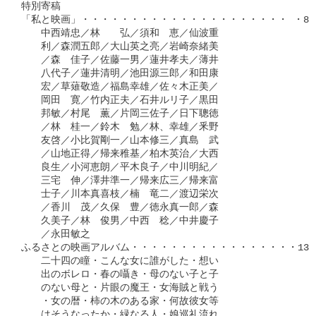
特別寄稿

「私と映画」・・・・・・・・・・・・・・・・・・・・・ ・87

　　中西靖忠／林　　弘／須和　恵／仙波重

　　利／森潤五郎／大山英之亮／岩崎奈緒美

　　／森　佳子／佐藤一男／蓮井孝夫／薄井

　　八代子／蓮井清明／池田源三郎／和田康

　　宏／草薙敬造／福島幸雄／佐々木正美／

　　岡田　寛／竹内正夫／石井ルリ子／黒田

　　邦敏／村尾　薫／片岡三佐子／日下聰徳

　　／林　桂一／鈴木　勉／林、幸雄／釆野

　　友啓／小比賀剛一／山本修三／真島　武

　　／山地正得／帰来稚基／柏木英治／大西

　　良生／小河恵朗／平木良子／中川明紀／

　　三宅　伸／澤井準一／帰来広三／帰来富

　　士子／川本真喜枝／楠　竜二／渡辺栄次

　　／香川　茂／久保　豊／徳永真一郎／森

　　久美子／林　俊男／中西　稔／中井慶子

　　／永田敏之

ふるさとの映画アルバム・・・・・・・・・・・・・・・・・131

　　二十四の瞳・こんな女に誰がした・想い

　　出のボレロ・春の囁き・母のない子と子

　　のない母と・片眼の魔王・女海賊と戦う

　　・女の暦・柿の木のある家・何故彼女等

　　はそうなったか・緑なる人・娘巡礼流れ
