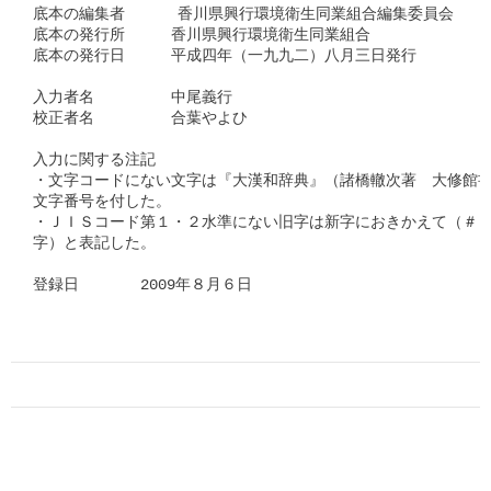
底本の編集者      香川県興行環境衛生同業組合編集委員会

底本の発行所　　　香川県興行環境衛生同業組合　　　　

底本の発行日　　　平成四年（一九九二）八月三日発行

入力者名　　　　　中尾義行

校正者名　　　　　合葉やよひ

入力に関する注記

・文字コードにない文字は『大漢和辞典』（諸橋轍次著　大修館書
文字番号を付した。

・ＪＩＳコード第１・２水準にない旧字は新字におきかえて（＃「□
字）と表記した。

登録日　　　　2009年８月６日      