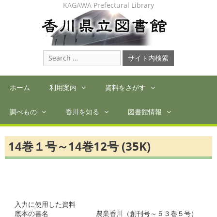
Skip
KAGAWA Prefectural Library
to
content
Search
for:
ホーム
利用案内
資料をさがす
調べもの
香川を知る
図書館情報
14巻１号～14巻12号 (35K)
入力に使用した資料

底本の書名　　　　　　　農業香川（創刊号～５３巻５号）
