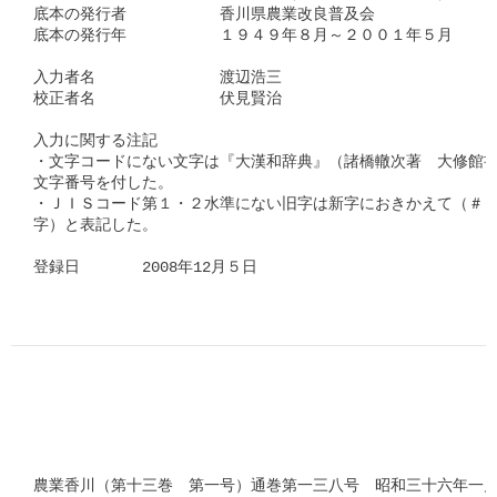
底本の発行者　　　　　　香川県農業改良普及会

底本の発行年　　　　　　１９４９年８月～２００１年５月　　　
入力者名　　　　　　　　渡辺浩三

校正者名　　　　　　　　伏見賢治

入力に関する注記

・文字コードにない文字は『大漢和辞典』（諸橋轍次著　大修館書
文字番号を付した。

・ＪＩＳコード第１・２水準にない旧字は新字におきかえて（＃「□
字）と表記した。

登録日　　　　2008年12月５日      