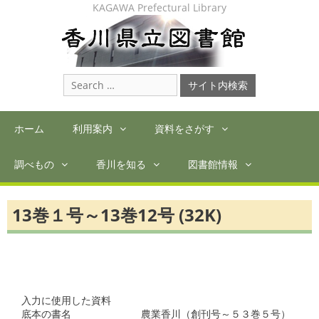
Skip
KAGAWA Prefectural Library
to
content
Search
for:
ホーム
利用案内
資料をさがす
調べもの
香川を知る
図書館情報
13巻１号～13巻12号 (32K)
入力に使用した資料

底本の書名　　　　　　　農業香川（創刊号～５３巻５号）
