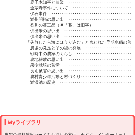
　　　　　鹿子木知事と農業　‥‥‥‥‥‥‥‥‥‥‥‥‥‥‥‥
　　　　　金蔵寺事件について　‥‥‥‥‥‥‥‥‥‥‥‥‥‥‥
　　　　　伏石事件　‥‥‥‥‥‥‥‥‥‥‥‥‥‥‥‥‥‥‥‥
　　　　　満州開拓の思い出　‥‥‥‥‥‥‥‥‥‥‥‥‥‥‥‥
　　　　　香川の藁工品（＃「藁」は旧字）　‥‥‥‥‥‥‥‥‥
　　　　　供出米の思い出　‥‥‥‥‥‥‥‥‥‥‥‥‥‥‥‥‥
　　　　　供出米の思い出　‥‥‥‥‥‥‥‥‥‥‥‥‥‥‥‥‥
　　　　「失敗したら海にほうり込む」と言われた早期水稲の普及
　　　　　農協の発足とその後の発展　‥‥‥‥‥‥‥‥‥‥‥‥
　　　　　戦時中の農家のくらし　‥‥‥‥‥‥‥‥‥‥‥‥‥‥
　　　　　農地解放の思い出　‥‥‥‥‥‥‥‥‥‥‥‥‥‥‥‥
　　　　　果樹栽培の苦労　‥‥‥‥‥‥‥‥‥‥‥‥‥‥‥‥‥
　　　　　長雨被害の思い出　‥‥‥‥‥‥‥‥‥‥‥‥‥‥‥‥
　　　　　農村青少年活動と村づくり‥‥‥‥‥‥‥‥‥‥‥‥‥
　　　　　満濃池の歴史　‥‥‥‥‥‥‥‥‥‥‥‥‥‥‥‥‥‥
Myライブラリ
当館の資料貸出カードをお持ちの方は、今すぐ、インターネット