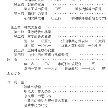
　　　　　蚕品種の改良　一〇四八　　　風　穴　一〇五一

　　第五節　製糸の変遷　　‥‥‥‥‥‥‥‥‥‥‥‥‥‥‥‥‥
　　　　　製糸工場の変遷　一〇五一　　　製糸機械等の変遷　一
　　第六節　繭取引の変遷　　‥‥‥‥‥‥‥‥‥‥‥‥‥‥‥‥
　　　　　初期の繭取引　一〇五四　　　明治以降最盛期までの繭
　第五章　林業の変遷　　‥‥‥‥‥‥‥‥‥‥‥‥‥‥‥‥‥‥
　　第一節　藩政時代の林業　　‥‥‥‥‥‥‥‥‥‥‥‥‥‥‥
　　第二節　主要政策の変遷　　‥‥‥‥‥‥‥‥‥‥‥‥‥‥‥
　　　　　造　林　一〇五九　　　治山事業と保安林　一〇六四　
　　　　　林　産　一〇七一　　　緑化と森林保護　一〇七三　　
　　第三節　主要林産物の変遷‥‥‥‥‥‥‥‥‥‥‥‥‥‥‥‥
　　第四節　山村生活の変遷（風俗習慣）　　‥‥‥‥‥‥‥‥‥
附　表　　‥‥‥‥‥‥‥‥‥‥‥‥‥‥‥‥‥‥‥‥‥‥‥‥‥
　　　　　年　表　一一〇八　　市町村の統配合　一一五一　　水
　　　　　溜池一覧表　一一六五　　褒章叙勲　一一七六　　農事
あとがき　　‥‥‥‥‥‥‥‥‥‥‥‥‥‥‥‥‥‥‥‥‥‥‥‥
休　憩　室

　　　　　讃岐の砂糖　‥‥‥‥‥‥‥‥‥‥‥‥‥‥‥‥‥‥‥
　　　　　明治の小作人の暮し‥‥‥‥‥‥‥‥‥‥‥‥‥‥‥‥
　　　　　奈良専二の思い出　‥‥‥‥‥‥‥‥‥‥‥‥‥‥‥‥
　　　　　小農具の発明と農作業の変化　‥‥‥‥‥‥‥‥‥‥‥
　　　　　借耕牛について　‥‥‥‥‥‥‥‥‥‥‥‥‥‥‥‥‥