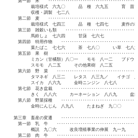
　　第一節　米　　‥‥‥‥‥‥‥‥‥‥‥‥‥‥‥‥‥‥‥‥‥
　　　　　栽培様式　六九〇　　　品　種　六九五　　　育　苗　
　　　　　収穫・調製　七二八

　　第二節　麦　　‥‥‥‥‥‥‥‥‥‥‥‥‥‥‥‥‥‥‥‥‥
　　　　　栽培様式　七四三　　　品　種　七四七　　　麦作の耕
　　第三節　雑穀いも類　　‥‥‥‥‥‥‥‥‥‥‥‥‥‥‥‥‥
　　　　　馬鈴しょ　七六四　　　甘藷　七六七

　　第四節　特用作物　　‥‥‥‥‥‥‥‥‥‥‥‥‥‥‥‥‥‥
　　　　　葉たばこ　七七六　　　茶　七八〇　　　い草　七八六
　　第五節　果　樹　　‥‥‥‥‥‥‥‥‥‥‥‥‥‥‥‥‥‥‥
　　　　　ミカン（甘橘類）八〇一　　モモ　八一二　　ブドウ　
　　　　　スモモ　八二五　　　その他果樹　八二五

　　第六節　野　菜　　‥‥‥‥‥‥‥‥‥‥‥‥‥‥‥‥‥‥‥
　　　　　タマネギ　八三二　　レタス　八三九／　　イチゴ　八
　　　　　スイカ　八六九　　　金時ニンジン　八七八

　　第七節　花き盆栽　　‥‥‥‥‥‥‥‥‥‥‥‥‥‥‥‥‥‥
　　　　　きく　八八六　　　カーネーション　八八九　　　盆栽
　　第八節　野菜採種　　‥‥‥‥‥‥‥‥‥‥‥‥‥‥‥‥‥‥
　　　　　金時にんじん　八九八　　　たまねぎ　九〇〇　　

　第三章　畜産の変遷　　‥‥‥‥‥‥‥‥‥‥‥‥‥‥‥‥‥‥
　　第一節　乳　牛　　‥‥‥‥‥‥‥‥‥‥‥‥‥‥‥‥‥‥‥
　　　　　概説　九〇六　　　改良増殖事業の伸展　九一九　　　
　　第二節　肉　牛　　‥‥‥‥‥‥‥‥‥‥‥‥‥‥‥‥‥‥‥