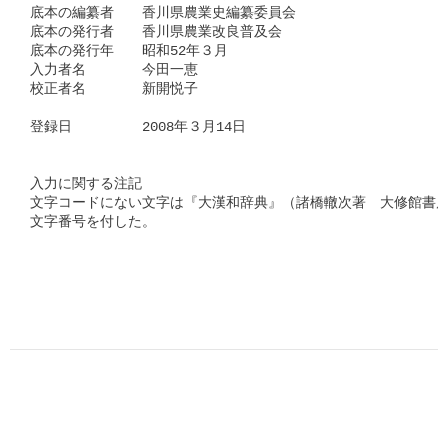
底本の編纂者　　香川県農業史編纂委員会

底本の発行者　　香川県農業改良普及会

底本の発行年　　昭和52年３月

入力者名　　　　今田一恵

校正者名　　　　新開悦子

登録日　　　　　2008年３月14日

入力に関する注記

文字コードにない文字は『大漢和辞典』（諸橋轍次著　大修館書店
文字番号を付した。
