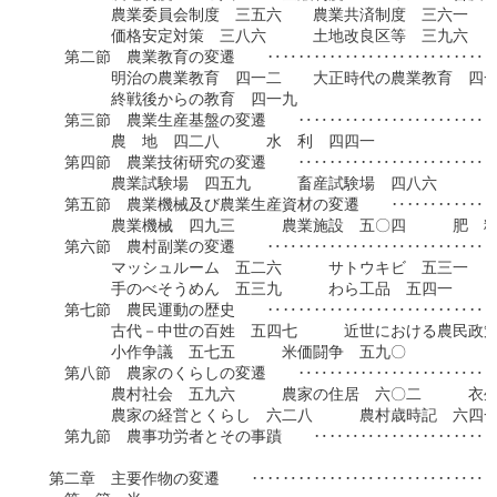
　　　　　農業委員会制度　三五六　　農業共済制度　三六一　　
　　　　　価格安定対策　三八六　　　土地改良区等　三九六　　
　　第二節　農業教育の変遷　　‥‥‥‥‥‥‥‥‥‥‥‥‥‥‥
　　　　　明治の農業教育　四一二　　大正時代の農業教育　四一
　　　　　終戦後からの教育　四一九

　　第三節　農業生産基盤の変遷　　‥‥‥‥‥‥‥‥‥‥‥‥‥
　　　　　農　地　四二八　　　水　利　四四一

　　第四節　農業技術研究の変遷　　‥‥‥‥‥‥‥‥‥‥‥‥‥
　　　　　農業試験場　四五九　　　畜産試験場　四八六

　　第五節　農業機械及び農業生産資材の変遷　　‥‥‥‥‥‥‥
　　　　　農業機械　四九三　　　農業施設　五〇四　　　肥　料
　　第六節　農村副業の変遷　　‥‥‥‥‥‥‥‥‥‥‥‥‥‥‥
　　　　　マッシュルーム　五二六　　　サトウキビ　五三一　　
　　　　　手のべそうめん　五三九　　　わら工品　五四一

　　第七節　農民運動の歴史　　‥‥‥‥‥‥‥‥‥‥‥‥‥‥‥
　　　　　古代－中世の百姓　五四七　　　近世における農民政策
　　　　　小作争議　五七五　　　米価闘争　五九〇

　　第八節　農家のくらしの変遷　　‥‥‥‥‥‥‥‥‥‥‥‥‥
　　　　　農村社会　五九六　　　農家の住居　六〇二　　　衣生
　　　　　農家の経営とくらし　六二八　　　農村歳時記　六四一
　　第九節　農事功労者とその事蹟　　‥‥‥‥‥‥‥‥‥‥‥‥
　第二章　主要作物の変遷　　‥‥‥‥‥‥‥‥‥‥‥‥‥‥‥‥