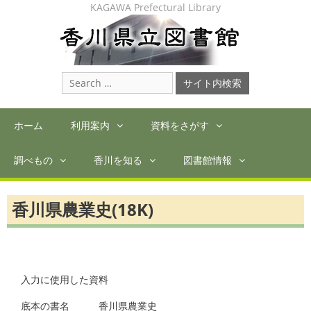
Skip
KAGAWA Prefectural Library
to
content
Search
for:
ホーム
利用案内
資料をさがす
調べもの
香川を知る
図書館情報
香川県農業史(18K)
入力に使用した資料

底本の書名　　　香川県農業史
