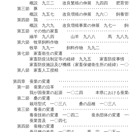
　　　　　概説　九三二　　改良繁殖の伸展　九四四　　肥育管理
　　第三節　豚　　‥‥‥‥‥‥‥‥‥‥‥‥‥‥‥‥‥‥‥‥‥
　　　　　概説　九五七　　改良増殖の伸展　九六〇　　飼養管理
　　第四節　鶏　　‥‥‥‥‥‥‥‥‥‥‥‥‥‥‥‥‥‥‥‥‥
　　　　　概説　九六九　　改良増殖事業の伸展　九七一　　飼養
　　第五節　その他の家畜　　‥‥‥‥‥‥‥‥‥‥‥‥‥‥‥‥
　　　　　緬羊　九八四　　　　山羊　九八八　　　馬　九八九

　　第六節　牧草飼料作物　　‥‥‥‥‥‥‥‥‥‥‥‥‥‥‥‥
　　　　　牧草　九九一　　　飼料作物　九九二

　　第七節　家畜衛生の変遷　　‥‥‥‥‥‥‥‥‥‥‥‥‥‥‥
　　　　　家畜防疫法制定等の経緯　九九五　　家畜防疫事情　九
　　　　　家畜防疫施設及び機構（家畜保健衛生所の経緯）一〇一
　　第八節　家畜人工授精　　‥‥‥‥‥‥‥‥‥‥‥‥‥‥‥‥
　第四章　蚕業の変遷　　‥‥‥‥‥‥‥‥‥‥‥‥‥‥‥‥‥‥
　　第一節　蚕業の沿革　　‥‥‥‥‥‥‥‥‥‥‥‥‥‥‥‥‥
　　　　　我が国蚕業の起源　一〇二四　　　本県における蚕業の
　　第二節　桑の変遷　　‥‥‥‥‥‥‥‥‥‥‥‥‥‥‥‥‥‥
　　　　　栽培型式　一〇三八　　　桑の品種　一〇三八

　　第三節　養蚕の変遷　　‥‥‥‥‥‥‥‥‥‥‥‥‥‥‥‥‥
　　　　　養蚕技術の変遷　一〇四二　　　蚕糸団体の変遷　一〇
　　　　　蚕業普及　一〇四七

　　第四節　蚕種の変遷　　‥‥‥‥‥‥‥‥‥‥‥‥‥‥‥‥‥