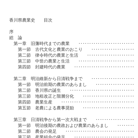
香川県農業史　　目次

序

総　論

　第一章　旧藩時代までの農業　　‥‥‥‥‥‥‥‥‥‥‥‥‥‥
　　第一節　古代文化と農業のおこり　　‥‥‥‥‥‥‥‥‥‥‥
　　第二節　律令時代の農業と生活　　‥‥‥‥‥‥‥‥‥‥‥‥
　　第三節　中世の農業と生活　　‥‥‥‥‥‥‥‥‥‥‥‥‥‥
　　第四節　封建時代の農業　　‥‥‥‥‥‥‥‥‥‥‥‥‥‥‥
　第二章　明治維新から日清戦争まで　　‥‥‥‥‥‥‥‥‥‥‥
　　第一節　明治前期の農業のあらまし　　‥‥‥‥‥‥‥‥‥‥
　　第二節　香川県の誕生　　‥‥‥‥‥‥‥‥‥‥‥‥‥‥‥‥
　　第三節　地租改正と階層分化　　‥‥‥‥‥‥‥‥‥‥‥‥‥
　　第四節　農業生産　　‥‥‥‥‥‥‥‥‥‥‥‥‥‥‥‥‥‥
　　第五節　老農による農事奨励　　‥‥‥‥‥‥‥‥‥‥‥‥‥
　第三章　日清戦争から第一次大戦まで　　‥‥‥‥‥‥‥‥‥‥
　　第一節　明治後期の農政および農業のあらまし　　‥‥‥‥‥
　　第二節　農会の発足　　‥‥‥‥‥‥‥‥‥‥‥‥‥‥‥‥‥
　　第三節　産業組合の発足　　‥‥‥‥‥‥‥‥‥‥‥‥‥‥‥