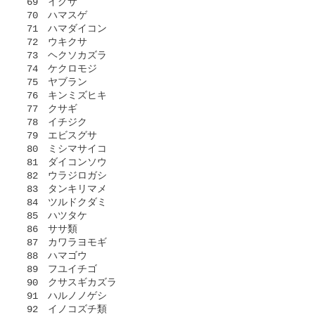
 69　イグサ

 70　ハマスゲ

 71　ハマダイコン

 72　ウキクサ

 73　ヘクソカズラ

 74　ケクロモジ

 75　ヤブラン

 76　キンミズヒキ

 77　クサギ

 78　イチジク

 79　エビスグサ

 80　ミシマサイコ

 81　ダイコンソウ

 82　ウラジロガシ

 83　タンキリマメ

 84　ツルドクダミ

 85　ハツタケ

 86　ササ類

 87　カワラヨモギ

 88　ハマゴウ

 89　フユイチゴ

 90　クサスギカズラ

 91　ハルノノゲシ

 92　イノコズチ類
