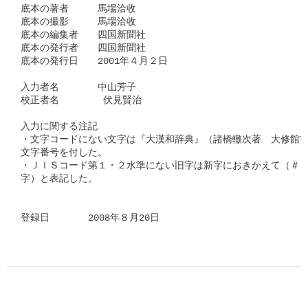
底本の著者　　　馬場洽收

底本の撮影　　　馬場洽收

底本の編集者　　四国新聞社　　　　　　　  　　 

底本の発行者　　四国新聞社

底本の発行日　　2001年４月２日

入力者名　　　　中山芳子

校正者名        伏見賢治

入力に関する注記

・文字コードにない文字は『大漢和辞典』（諸橋轍次著　大修館書
文字番号を付した。

・ＪＩＳコード第１・２水準にない旧字は新字におきかえて（＃「□
字）と表記した。

登録日　　　　2008年８月20日      