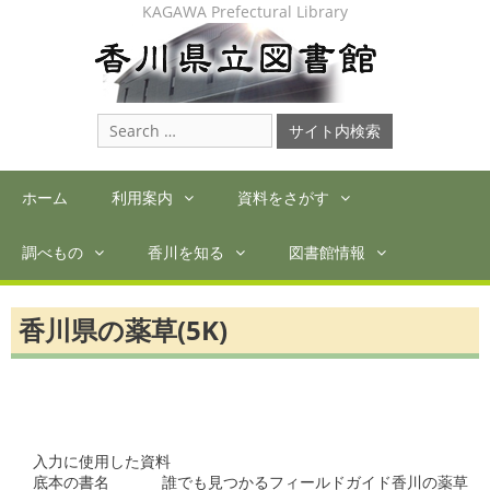
Skip
KAGAWA Prefectural Library
to
content
Search
for:
ホーム
利用案内
資料をさがす
調べもの
香川を知る
図書館情報
香川県の薬草(5K)
入力に使用した資料

底本の書名      誰でも見つかるフィールドガイド香川の薬草
