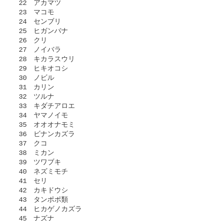
 22　アカマツ

 23　マコモ

 24　センブリ

 25　ヒガンバナ

 26　クリ

 27　ノイバラ

 28　キカラスウリ

 29　ヒキオコシ

 30　ノビル

 31　カリン

 32　ツルナ

 33　キダチアロエ

 34　ヤマノイモ

 35　オオオナモミ

 36　ビナンカズラ

 37　クコ

 38　ミカン

 39　ツワブキ

 40　ネズミモチ

 41　セリ

 42　カキドウシ

 43　タンポポ類

 44　ヒカゲノカズラ

 45　ナズナ
