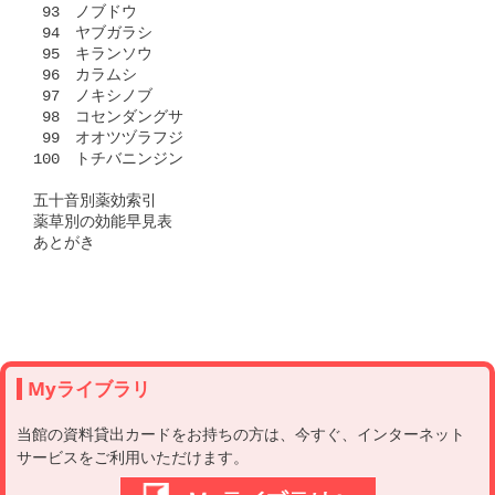
 93　ノブドウ

 94　ヤブガラシ

 95　キランソウ

 96　カラムシ

 97　ノキシノブ

 98　コセンダングサ

 99　オオツヅラフジ

100　トチバニンジン

五十音別薬効索引

薬草別の効能早見表

あとがき

Myライブラリ
当館の資料貸出カードをお持ちの方は、今すぐ、インターネット
サービスをご利用いただけます。