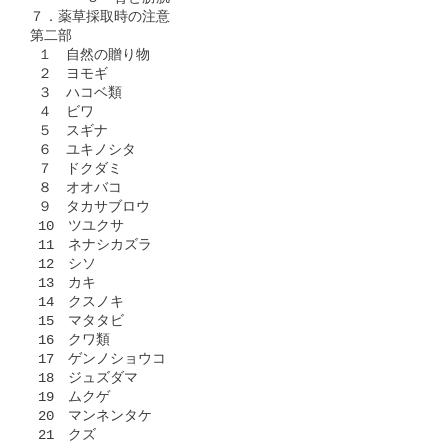
７．薬草採取時の注意

第二部

 １　自然の贈り物

 ２　ヨモギ

 ３　ハコベ類

 ４　ビワ

 ５　スギナ

 ６　ユキノシタ

 ７　ドクダミ

 ８　オオバコ

 ９　タカサブロウ

 10　ツユクサ

 11　ネナシカズラ

 12　シソ

 13　カキ

 14　クスノキ

 15　マタタビ

 16　クワ類

 17　ゲンノショウコ

 18　ジュズダマ

 19　ムクゲ

 20　マンネンタケ

 21　クズ
