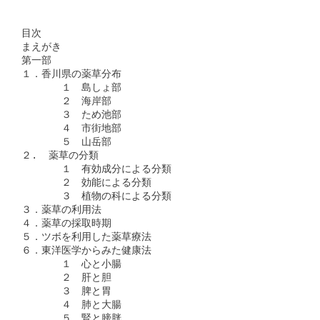
目次

まえがき

第一部

１．香川県の薬草分布

　　　　１　島しょ部

　　　　２　海岸部

　　　　３　ため池部

　　　　４　市街地部

　　　　５　山岳部

２.  薬草の分類

　　　　１　有効成分による分類

　　　　２　効能による分類

　　　　３　植物の科による分類

３．薬草の利用法

４．薬草の採取時期

５．ツボを利用した薬草療法

６．東洋医学からみた健康法

　　　　１　心と小腸

　　　　２　肝と胆

　　　　３　脾と胃

　　　　４　肺と大腸

　　　　５　腎と膀胱
