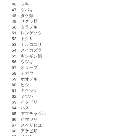
 46　フキ

 47　ツバキ

 48　タケ類

 49　サクラ類

 50　タラノキ

 51　レンゲソウ

 52　トクサ

 53　ナルコユリ

 54　スイカズラ

 55　ギシギシ類

 56　ウツギ

 57　オリーブ

 58　チガヤ

 59　ホオノキ

 60　ヒシ

 61　キクラゲ

 62　ミツバ

 63　イタドリ

 64　ハス

 65　アマチャヅル

 66　ヒマワリ

 67　スベリヒユ

 68　アケビ類
