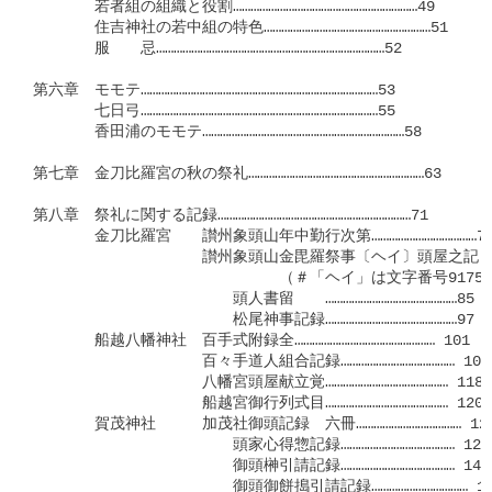
　　　　若者組の組織と役割………………………………………………………49

　　　　住吉神社の若中組の特色…………………………………………………51

　　　　服　　忌……………………………………………………………………52

第六章　モモテ………………………………………………………………………53

　　　　七日弓………………………………………………………………………55

　　　　香田浦のモモテ……………………………………………………………58

第七章　金刀比羅宮の秋の祭礼……………………………………………………63

第八章　祭礼に関する記録…………………………………………………………71

　　　　金刀比羅宮　　讃州象頭山年中勤行次第………………………………71
　　　　　　　　　　　讃州象頭山金毘羅祭事〔ヘイ〕頭屋之記

　　　　　　　　　　　　　　　　（＃「ヘイ」は文字番号9175）……
　　　　　　　　　　　　　頭人書留　　………………………………………85

　　　　　　　　　　　　　松尾神事記録………………………………………97

　　　　船越八幡神社　百手式附録全………………………………………… 101

　　　　　　　　　　　百々手道人組合記録………………………………… 104

　　　　　　　　　　　八幡宮頭屋献立覚…………………………………… 118

　　　　　　　　　　　船越宮御行列式目…………………………………… 120

　　　　賀茂神社　　　加茂社御頭記録　六冊……………………………… 127
　　　　　　　　　　　　　頭家心得惣記録………………………………… 127

　　　　　　　　　　　　　御頭榊引請記録………………………………… 141

　　　　　　　　　　　　　御頭御餅搗引請記録…………………………… 145