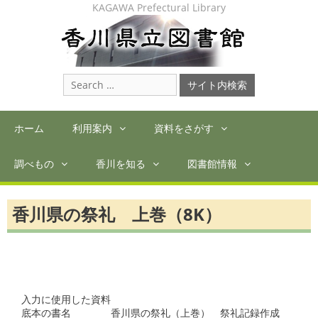
Skip
KAGAWA Prefectural Library
to
content
Search
for:
ホーム
利用案内
資料をさがす
調べもの
香川を知る
図書館情報
香川県の祭礼 上巻（8K）
入力に使用した資料

底本の書名　　　　香川県の祭礼（上巻）　祭礼記録作成
