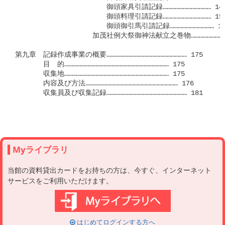
　　　　　　　　　　　　　御頭家具引請記録……………………………… 149
　　　　　　　　　　　　　御頭料理引請記録……………………………… 157
　　　　　　　　　　　　　御頭御引馬引請記録…………………………… 165
　　　　　　　　　　　加茂社例大祭御神法献立之巻物…………………… 1
第九章　記録作成事業の概要…………………………………………………… 175

　　　　目　的…………………………………………………………………… 175

　　　　収集地…………………………………………………………………… 175

　　　　内容及び方法…………………………………………………………… 176

　　　　収集員及び収集記録…………………………………………………… 181

Myライブラリ
当館の資料貸出カードをお持ちの方は、今すぐ、インターネット
サービスをご利用いただけます。
はじめてログインする方へ