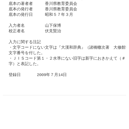
底本の著者者　　　香川県教育委員会

底本の発行者　　　香川県教育委員会

底本の発行日　　　昭和５７年３月

入力者名　　　　　山下保博　　

校正者名　　　　　伏見賢治 

入力に関する注記

・文字コードにない文字は『大漢和辞典』（諸橋轍次著　大修館書
文字番号を付した。

・ＪＩＳコード第１・２水準にない旧字は新字におきかえて（＃「□
字）と表記した。

登録日　　　　2009年７月14日      