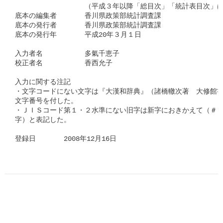
　　　　　　　　　　（平成３年以降「総目次」「統計表目次」は
底本の編集者　　　　香川県政策部統計調査課

底本の発行者　　　　香川県政策部統計調査課　　

底本の発行年　　　　平成20年３月１日　　

入力者名　　　　　　多氣千恵子　　

校正者名　　　　　　香西允子　　       

入力に関する注記

・文字コードにない文字は『大漢和辞典』（諸橋轍次著　大修館書
文字番号を付した。

・ＪＩＳコード第１・２水準にない旧字は新字におきかえて（＃「□
字）と表記した。

登録日　　　　2008年12月16日      