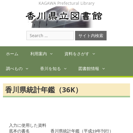
Skip
KAGAWA Prefectural Library
to
content
Search
for:
ホーム
利用案内
資料をさがす
調べもの
香川を知る
図書館情報
香川県統計年鑑（36K）
入力に使用した資料

底本の書名　　　　　香川県統計年鑑（平成19年刊行）
