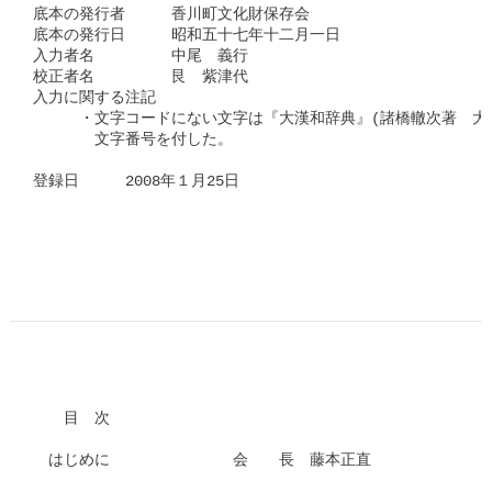
底本の発行者　　　香川町文化財保存会

底本の発行日　　　昭和五十七年十二月一日

入力者名　　　　　中尾　義行

校正者名　　　　　艮　紫津代　

入力に関する注記

　　　・文字コードにない文字は『大漢和辞典』(諸橋轍次著　大修
　　　　文字番号を付した。

登録日　　　2008年１月25日

　　目　次

　はじめに　　　　　　　　会　　長　藤本正直
