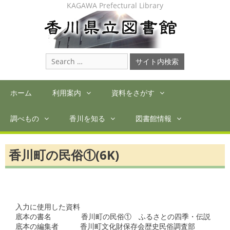
Skip
KAGAWA Prefectural Library
to
content
Search
for:
ホーム
利用案内
資料をさがす
調べもの
香川を知る
図書館情報
香川町の民俗①(6K)
入力に使用した資料

底本の書名　　　  香川町の民俗①　ふるさとの四季・伝説

底本の編集者　　　香川町文化財保存会歴史民俗調査部
