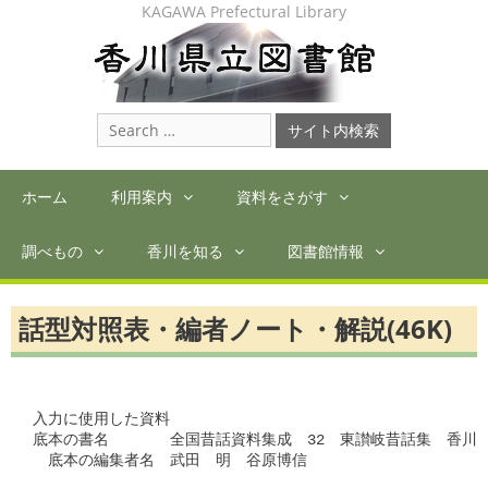
Skip
KAGAWA Prefectural Library
to
content
Search
for:
ホーム
利用案内
資料をさがす
調べもの
香川を知る
図書館情報
話型対照表・編者ノート・解説(46K)
入力に使用した資料

底本の書名　　　　全国昔話資料集成　32　東讃岐昔話集　香川

　底本の編集者名　武田　明　谷原博信
