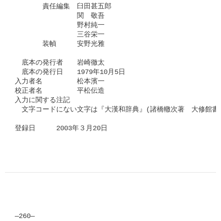
　　　　責任編集　臼田甚五郎

　　　　　　　　　関　敬吾

　　　　　　　　　野村純一

　　　　　　　　　三谷栄一

　　　　装幀　　　安野光雅

　底本の発行者　　岩崎徹太

　底本の発行日　　1979年10月5日

入力者名　　　　　松本濱一

校正者名　　　　　平松伝造

入力に関する注記

　文字コードにない文字は『大漢和辞典』(諸橋轍次著　大修館書店
登録日　　　2003年３月20日
