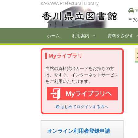
Skip
KAGAWA Prefectural Library
to
ア
content
〒76
ホーム
利用案内
資料をさがす
Myライブラリ
当館の資料貸出カードをお持ちの方
は、今すぐ、インターネットサービス
をご利用いただけます。
はじめてログインする方へ
オンライン利用者登録申請