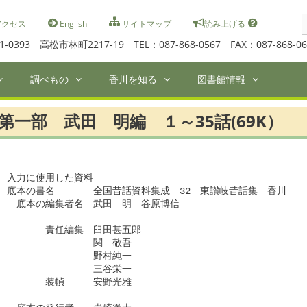
S
クセス
English
サイトマップ
読み上げる
f
1-0393 高松市林町2217-19 TEL：087-868-0567 FAX：087-868-06
調べもの
香川を知る
図書館情報
第一部 武田 明編 １～35話(69K）
入力に使用した資料

底本の書名　　　　全国昔話資料集成　32　東讃岐昔話集　香川

　底本の編集者名　武田　明　谷原博信

　　　　責任編集　臼田甚五郎

　　　　　　　　　関　敬吾

　　　　　　　　　野村純一

　　　　　　　　　三谷栄一

　　　　装幀　　　安野光雅
