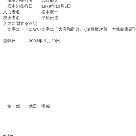
　底本の発行者　　岩崎徹太

　底本の発行日　　1979年10月5日

入力者名　　　　　松本濱一

校正者名　　　　　平松伝造

入力に関する注記

　文字コードにない文字は『大漢和辞典』(諸橋轍次著　大修館書店刊
登録日　　　2003年３月20日
