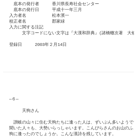
　底本の発行者　　　香川県長寿社会センター

　底本の発行日　　　平成十一年三月

入力者名　　　　　　松本濱一

校正者名　　　　　　郡家緑

入力に関する注記

　　　文字コードにない文字は『大漢和辞典』(諸橋轍次著　大修館
登録日　　　2003年２月14日
