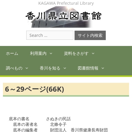
Skip
KAGAWA Prefectural Library
to
content
Search
for:
ホーム
利用案内
資料をさがす
調べもの
香川を知る
図書館情報
6～29ページ(66K)
底本の書名　　　　さぬきの民話

　底本の著者名　　　北條令子

　底本の編集者　　　財団法人　香川県健康長寿財団
