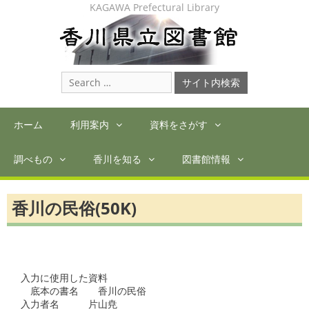
Skip
KAGAWA Prefectural Library
to
content
Search
for:
ホーム
利用案内
資料をさがす
調べもの
香川を知る
図書館情報
香川の民俗(50K)
入力に使用した資料

　底本の書名　　香川の民俗

入力者名　　　片山尭
