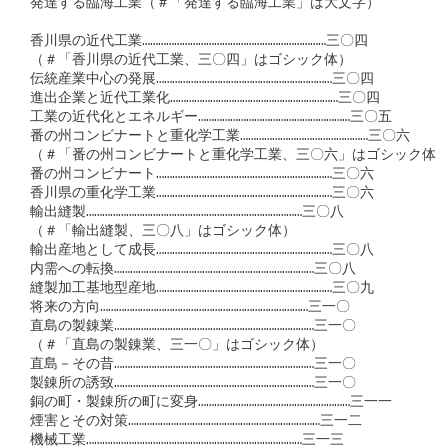
発達する臨海工業（＃「発達する臨海工業」は大文字）

香川県の近代工業……………………………………………………………三〇四

（＃「香川県の近代工業、三〇四」はゴシック体）

伝統産業中心の発展…………………………………………………………三〇四

進出企業と近代工業化………………………………………………………三〇四

工業の近代化とエネルギー…………………………………………………三〇五

番の州コンビナートと重化学工業…………………………………………三〇六

（＃「番の州コンビナートと重化学工業、三〇六」はゴシック体）
番の州コンビナート…………………………………………………………三〇六

香川県の重化学工業…………………………………………………………三〇六

輸出縫製………………………………………………………………………三〇八

（＃「輸出縫製、三〇八」はゴシック体）

輸出産地として成長…………………………………………………………三〇八

内需への転換…………………………………………………………………三〇八

縫製加工基地型産地…………………………………………………………三〇九

将来の方向……………………………………………………………………三一〇

直島の製錬業…………………………………………………………………三一〇

（＃「直島の製錬業、三一〇」はゴシック体）

直島－その昔…………………………………………………………………三一〇

製錬所の誘致…………………………………………………………………三一〇

銅の町・製錬所の町に変身…………………………………………………三一一

煙害とその対策………………………………………………………………三一二

機械工業………………………………………………………………………三一三
