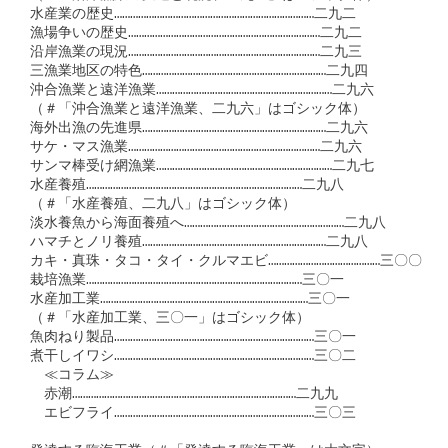
水産業の歴史…………………………………………………………………二九二

漁場争いの歴史………………………………………………………………二九二

沿岸漁業の現況………………………………………………………………二九三

三漁業地区の特色……………………………………………………………二九四

沖合漁業と遠洋漁業…………………………………………………………二九六

（＃「沖合漁業と遠洋漁業、二九六」はゴシック体）

海外出漁の先進県……………………………………………………………二九六

サケ・マス漁業………………………………………………………………二九六

サンマ棒受け網漁業…………………………………………………………二九七

水産養殖………………………………………………………………………二九八

（＃「水産養殖、二九八」はゴシック体）

淡水養魚から海面養殖へ……………………………………………………二九八

ハマチとノリ養殖……………………………………………………………二九八

カキ・真珠・タコ・タイ・クルマエビ……………………………………三〇〇

栽培漁業………………………………………………………………………三〇一

水産加工業……………………………………………………………………三〇一

（＃「水産加工業、三〇一」はゴシック体）

魚肉ねり製品…………………………………………………………………三〇一

煮干しイワシ…………………………………………………………………三〇二

　≪コラム≫

　赤潮…………………………………………………………………………二九九

　エビフライ…………………………………………………………………三〇三
