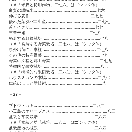
（＃「米麦と特用作物、二七六」はゴシック体）

良質の讃岐米…………………………………………………………………二七六

伸びる麦作……………………………………………………………………二七七

優れた葉タバコ生産…………………………………………………………二七七

茶とイグサ……………………………………………………………………二七七

三豊干拓………………………………………………………………………二七八

発展する野菜栽培……………………………………………………………二七八

（＃「発展する野菜栽培、二七八」はゴシック体）

県外出荷の四本柱……………………………………………………………二七八

その他の特産野菜……………………………………………………………二七九

野菜の採種と郷土野菜………………………………………………………二七九

特徴的な果樹栽培……………………………………………………………二八〇

（＃「特徴的な果樹栽培、二八〇」はゴシック体）

ハウスミカンの本場…………………………………………………………二八〇

伝統のモモと新技術…………………………………………………………二八一

－23－

ブドウ・カキ…………………………………………………………………二八二

小豆島のオリーブとスモモ…………………………………………………二八三

盆栽と草花栽培………………………………………………………………二八四

（＃「盆栽と草花栽培、二八四」はゴシック体）

盆栽産地の概観………………………………………………………………二八四
