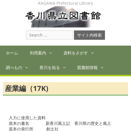
Skip
KAGAWA Prefectural Library
to
content
Search
for:
ホーム
利用案内
資料をさがす
調べもの
香川を知る
図書館情報
産業編（17K)
入力に使用した資料

底本の書名　　　　新香川風土記　香川県の歴史と風土

底本の発行所　　  創土社
