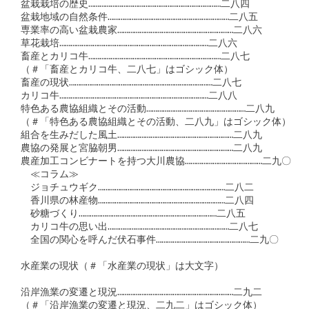
盆栽栽培の歴史………………………………………………………………二八四

盆栽地域の自然条件…………………………………………………………二八五

専業率の高い盆栽農家………………………………………………………二八六

草花栽培………………………………………………………………………二八六

畜産とカリコ牛………………………………………………………………二八七

（＃「畜産とカリコ牛、二八七」はゴシック体）

畜産の現状……………………………………………………………………二八七

カリコ牛………………………………………………………………………二八八

特色ある農協組織とその活動………………………………………………二八九

（＃「特色ある農協組織とその活動、二八九」はゴシック体）

組合を生みだした風土………………………………………………………二八九

農協の発展と宮脇朝男………………………………………………………二八九

農産加工コンビナートを持つ大川農協……………………………………二九〇

　≪コラム≫

　ジョチュウギク……………………………………………………………二八二

　香川県の林産物……………………………………………………………二八四

　砂糖づくり…………………………………………………………………二八五

　カリコ牛の思い出…………………………………………………………二八七

　全国の関心を呼んだ伏石事件……………………………………………二九〇

水産業の現状（＃「水産業の現状」は大文字）

沿岸漁業の変遷と現況………………………………………………………二九二

（＃「沿岸漁業の変遷と現況、二九二」はゴシック体）
