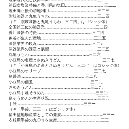
塩業近代化と技術革新………………………………………………………三二二

第四次塩業整備と香川県の塩田……………………………………………三二二

塩田廃止後の跡地利用………………………………………………………三二三

讃岐漆器と丸亀うちわ………………………………………………………三二四

（＃「讃岐漆器と丸亀うちわ、三二四」はゴシック体）

全国第三位の漆器業…………………………………………………………三二四

香川漆器の特徴………………………………………………………………三二四

象谷が生んだ産地……………………………………………………………三二五

漆器業界の現況………………………………………………………………三二五

漆器業界の課題と展望………………………………………………………三二五

丸亀うちわ……………………………………………………………………三二六

小豆島の名産とさぬきうどん………………………………………………三二七

（＃「小豆島の名産とさぬきうどん、三二七」はゴシック体）

小豆島のオリーブ……………………………………………………………三二七

島醤油…………………………………………………………………………三二八

小豆島の佃煮…………………………………………………………………三二九

さぬきうどん…………………………………………………………………三二九

小豆島手延そうめん…………………………………………………………三三〇

島そうめんの生産状況………………………………………………………三三〇

手袋……………………………………………………………………………三三一

（＃「手袋、三三一」はゴシック体）

輸出型地場産業としての発展………………………………………………三三一

衣服用手袋の九〇％を生産…………………………………………………三三一
