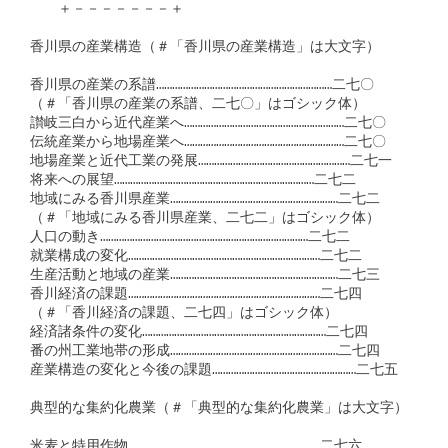
　　＋－－－－－－－＋

香川県の産業構造（＃「香川県の産業構造」は大文字）

香川県の産業の系譜…………………………………………………………二七〇

（＃「香川県の産業の系譜、二七〇」はゴシック体）

讃岐三白から近代産業へ……………………………………………………二七〇

伝統産業から地場産業へ……………………………………………………二七〇

地場産業と近代工業の発展…………………………………………………二七一

将来への展望…………………………………………………………………二七二

地域にみる香川県産業………………………………………………………二七二

（＃「地域にみる香川県産業、二七二」はゴシック体）

人口の動き……………………………………………………………………二七二

就業構成の変化………………………………………………………………二七二

生産活動と地域の産業………………………………………………………二七三

香川経済の課題………………………………………………………………二七四

（＃「香川経済の課題、二七四」はゴシック体）

経済諸条件の変化……………………………………………………………二七四

番の州工業地帯の形成………………………………………………………二七四

産業構造の変化と今後の課題………………………………………………二七五

典型的な集約化農業（＃「典型的な集約化農業」は大文字）

米麦と特用作物………………………………………………………………二七六
