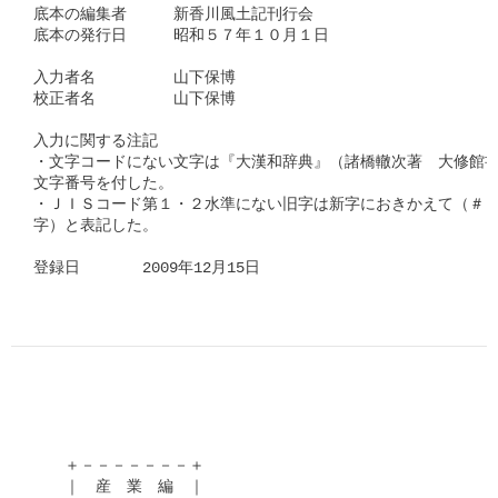
底本の編集者　　　新香川風土記刊行会

底本の発行日　　　昭和５７年１０月１日

入力者名　　　　　山下保博

校正者名　　　　　山下保博

入力に関する注記

・文字コードにない文字は『大漢和辞典』（諸橋轍次著　大修館書
文字番号を付した。

・ＪＩＳコード第１・２水準にない旧字は新字におきかえて（＃「□
字）と表記した。

登録日　　　　2009年12月15日      
　　＋－－－－－－－＋

　　｜　産　業　編　｜
