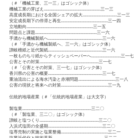
（＃「機械工業、三一三」はゴシック体）

機械工業の芽ばえ……………………………………………………………三一三

高度成長期における全国シェアの拡大……………………………………三一三

安定成長期下の停滞と再生…………………………………………………三一四

立地動向………………………………………………………………………三一五

問題点と課題…………………………………………………………………三一六

手漉から機械製紙へ…………………………………………………………三一六

（＃「手漉から機械製紙へ、三一六」はゴシック体）

讃岐檀紙と近代製紙…………………………………………………………三一六

一枚ものちり紙からティッシュペーパーへ………………………………三一七

公害とその対策………………………………………………………………三一七

（＃「公害とその対策、三一七」はゴシック体）

香川県の公害の概要…………………………………………………………三一七

重油流出による海水汚染と赤潮問題………………………………………三一八

公害の現状と将来への対策…………………………………………………三一九

伝統的地場産業（＃「伝統的地場産業」は大文字）

製塩業…………………………………………………………………………三二〇

（＃「製塩業、三二〇」はゴシック体）

讃岐と塩つくり………………………………………………………………三二〇

入浜式塩田の全盛期…………………………………………………………三二〇

塩専売制の実施と塩業整備…………………………………………………三二一
