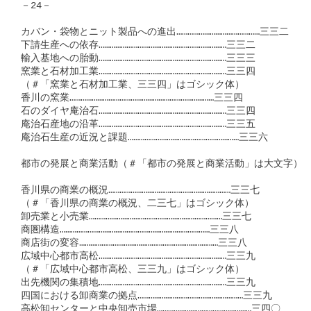
－24－

カバン・袋物とニット製品への進出………………………………………三三二

下請生産への依存……………………………………………………………三三二

輸入基地への胎動……………………………………………………………三三三

窯業と石材加工業……………………………………………………………三三四

（＃「窯業と石材加工業、三三四」はゴシック体）

香川の窯業……………………………………………………………………三三四

石のダイヤ庵治石……………………………………………………………三三四

庵治石産地の沿革……………………………………………………………三三五

庵治石生産の近況と課題……………………………………………………三三六

都市の発展と商業活動（＃「都市の発展と商業活動」は大文字）

香川県の商業の概況…………………………………………………………三三七

（＃「香川県の商業の概況、二三七」はゴシック体）

卸売業と小売業………………………………………………………………三三七

商圏構造………………………………………………………………………三三八

商店街の変容…………………………………………………………………三三八

広域中心都市高松……………………………………………………………三三九

（＃「広域中心都市高松、三三九」はゴシック体）

出先機関の集積地……………………………………………………………三三九

四国における卸商業の拠点…………………………………………………三三九

高松卸センターと中央卸売市場……………………………………………三四〇
