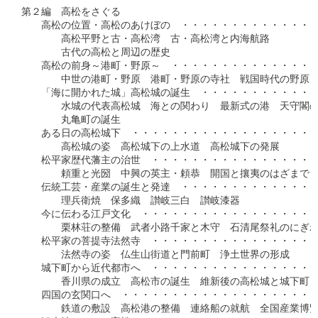
第２編　高松をさぐる

　　高松の位置・高松のあけぼの　・・・・・・・・・・・・・・・
　　　　高松平野と古・高松湾　古・高松湾と内海航路　

　　　　古代の高松と周辺の歴史

　　高松の前身～港町・野原～　・・・・・・・・・・・・・・・・
　　　　中世の港町・野原　港町・野原の寺社　戦国時代の野原

　　「海に開かれた城」高松城の誕生　・・・・・・・・・・・・・
　　　　水城の代表高松城　海との関わり　最新式の港　天守閣の
　　　　丸亀町の誕生

　　ある日の高松城下　・・・・・・・・・・・・・・・・・・・・
　　　　高松城の姿　高松城下の上水道　高松城下の発展

　　松平家歴代藩主の治世　・・・・・・・・・・・・・・・・・・
　　　　頼重と光圀　中興の英主・頼恭　開国と攘夷のはざまで

　　伝統工芸・産業の誕生と発達　・・・・・・・・・・・・・・・
　　　　理兵衛焼　保多織　讃岐三白　讃岐漆器

　　今に伝わる江戸文化　・・・・・・・・・・・・・・・・・・・
　　　　栗林荘の整備　武者小路千家と木守　石清尾祭礼のにぎわ
　　松平家の菩提寺法然寺　・・・・・・・・・・・・・・・・・・
　　　　法然寺の姿　仏生山街道と門前町　浄土世界の形成

　　城下町から近代都市へ　・・・・・・・・・・・・・・・・・・
　　　　香川県の成立　高松市の誕生　維新後の高松城と城下町

　　四国の玄関口へ　・・・・・・・・・・・・・・・・・・・・・
　　　　鉄道の敷設　高松港の整備　連絡船の就航　全国産業博覧