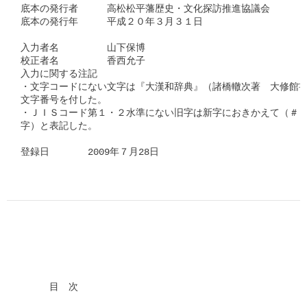
底本の発行者　　　高松松平藩歴史・文化探訪推進協議会

底本の発行年　　　平成２０年３月３１日

入力者名　　　　　山下保博

校正者名　　　　　香西允子

入力に関する注記

・文字コードにない文字は『大漢和辞典』（諸橋轍次著　大修館書
文字番号を付した。

・ＪＩＳコード第１・２水準にない旧字は新字におきかえて（＃「□
字）と表記した。

登録日　　　　2009年７月28日      
　　　目　次
