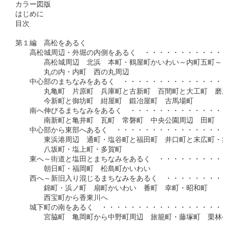
カラー図版

はじめに

目次

第１編　高松をあるく

　　高松城周辺・外堀の内側をあるく　・・・・・・・・・・・・
　　　　高松城周辺　北浜　本町・鶴屋町かいわい～内町五町～

　　　　丸の内・内町　西の丸周辺

　　中心部のまちなみをあるく　・・・・・・・・・・・・・・・・
　　　　丸亀町　片原町　兵庫町と古新町　百間町と大工町　磨屋
　　　　今新町と御坊町　紺屋町　鍛冶屋町　古馬場町

　　南へ伸びるまちなみをあるく　・・・・・・・・・・・・・・・
　　　　南新町と亀井町　瓦町　常磐町　中央公園周辺　田町

　　中心部から東部へあるく　・・・・・・・・・・・・・・・・・
　　　　東浜港周辺　通町・塩谷町と福田町　井口町と末広町・築
　　　　八坂町・塩上町・多賀町

　　東へ～街道と塩田とまちなみをあるく　・・・・・・・・・・・
　　　　朝日町・福岡町　松島町かいわい

　　西へ～新旧入り混じるまちなみをあるく　・・・・・・・・・・
　　　　錦町・浜ノ町　扇町かいわい　番町　幸町・昭和町

　　　　西宝町から香東川へ

　　城下町の南をあるく　・・・・・・・・・・・・・・・・・・・
　　　　宮脇町　亀岡町から中野町周辺　旅籠町・藤塚町　栗林公