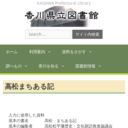
Skip
KAGAWA Prefectural Library
to
content
Search
for:
ホーム
利用案内
資料をさがす
調べもの
香川を知る
図書館情報
高松まちある記
入力に使用した資料

底本の書名　　　　高松　まちある記

底本の編集者　　　高松松平藩歴史・文化探訪推進協議会
