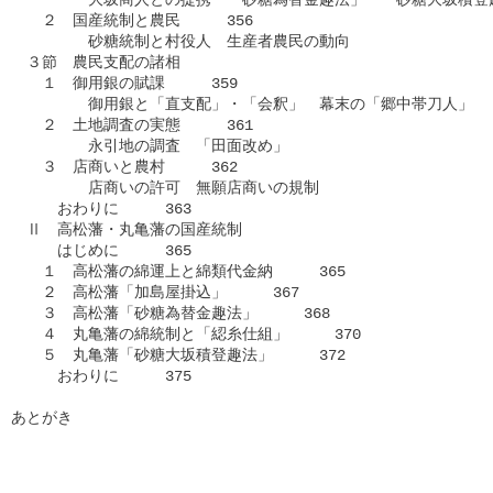
　　２　国産統制と農民　　　356

　　　　　砂糖統制と村役人　生産者農民の動向

　３節　農民支配の諸相

　　１　御用銀の賦課　　　359

　　　　　御用銀と「直支配」・「会釈」　幕末の「郷中帯刀人」

　　２　土地調査の実態　　　361

　　　　　永引地の調査　「田面改め」

　　３　店商いと農村　　　362

　　　　　店商いの許可　無願店商いの規制

　　　おわりに　　　363

　Ⅱ　高松藩・丸亀藩の国産統制

　　　はじめに　　　365

　　１　高松藩の綿運上と綿類代金納　　　365

　　２　高松藩「加島屋掛込」　　　367

　　３　高松藩「砂糖為替金趣法」　　　368

　　４　丸亀藩の綿統制と「綛糸仕組」　　　370

　　５　丸亀藩「砂糖大坂積登趣法」　　　372

　　　おわりに　　　375

あとがき
