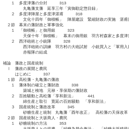
　　１　多度津藩の分封　　　313

　　　　　丸亀藩支藩　延享三年「寅御勘定惣目録」

　　２　多度津陣屋と多度津湛甫　　　318

　　　　　文化十四年「御積帳」　陣屋建設　緊縮財政の実施　湛甫築
　２節　幕末の藩財政と軍事強化

　　１　「御積帳」と御用銀　　　323

　　　　　天保十年「御積帳」　幕末の御用銀　羽方村森家と多度津藩
　　２　西洋砲術と小銃隊　　　328

　　　　　西洋砲術の訓練　羽方村の大砲試射　小銃買入と「軍用入目
　　　　　赤報隊の結成

補論　藩政と国産統制

　Ⅰ　藩政の展開と農民

　　　はじめに　　　337

　１節　高松藩・丸亀藩の藩政

　　１　藩体制の確立と藩財政　　　338

　　　　　築城と検地　元禄・享保期の藩財政

　　２　百姓騒動と高松藩「享和新法」　　　441

　　　　　綿生産と取引　寛延の百姓騒動　「享和新法」

　　３　国産統制と藩政改革　　　345

　　　　　砂糖生産と統制　丸亀藩「酉年改正」　高松藩の天保改革　
　２節　国産統制と大坂商人・農民

　　１　砂糖統制の方法　　　353

　　　　　大坂商人との提携　「砂糖為替金趣法」　「砂糖大坂積登趣