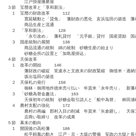
　　　　　江戸掛屋播磨屋

　３節　宝暦改革と「享和新法」

　　１　宝暦の財政改革　　　112

　　　　　寛延騒動と「貸免」　藩財政の悪化　亥浜塩田の築造　藩札
　　　　　商品生産と流通

　　２　「享和新法」　　　128

　　　　　「永引改め」　藩札貸付　「元手銀」貸付　国産奨励　国産
　　３　国産統制の展開　　　138

　　　　　商品流通の統制　綿の統制　砂糖生産の始まり　

　　　　　砂糖会所の設置と「加島屋掛込」

　４節　天保改革

　　１　改革の開始　　　146

　　　　　藩財政の破綻　筧速水と文政末の財政緊縮　御借米・過納米
　　　　　坂出塩田の築造

　　２　天保札の発行　　　158

　　　　　御林・御用地作徳米売り払い　年貢米「永年売り」　新藩札
　　３　「砂糖為替金趣法」　　　163

　　　　　天保初年の統制　砂糖会取引請人と「船中為替」　林田浦砂
　　４　農村支配の強化　　　172

　　　　　農村の再編　郡村入目の削減　年貢米「矢倉廻し」　天保五
　　　　　店商い取締り　改革の成果

　５節　幕末の動向

　　１　開国後の高松藩　　　186

　　　　　松平頼胤の動き　江戸・京・大坂の警備　安政の大獄と長谷