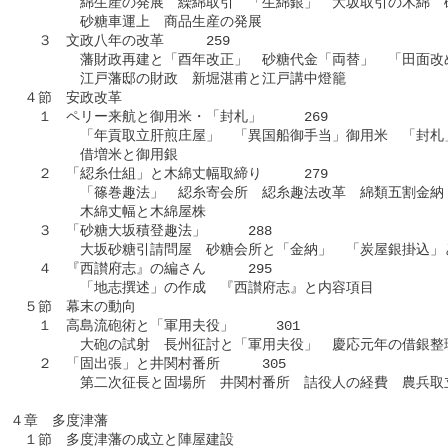
　　　　　綿生産の発展　繰綿取引　「生綿銀」　大坂取引の木綿　砂
　　　　　砂糖車運上　商品生産の発展

　　３　文政八年の改革　　　259

　　　　　藩財政再建と「酉年改正」　砂糖代金「両替」　「田面改め
　　　　　江戸藩邸の財政　新堀湛甫と江戸講中燈籠

　４節　安政改革

　　１　ペリー来航と御用米・「封札」　　　269

　　　　　「年貢取立肝煎庄屋」　「異国船御手当」御用米　「封札」
　　　　　借増米と御用銀

　　２　「綛糸仕組」と木綿丈幅取締り　　　279

　　　　　「篠巻趣法」　綛糸寄会所　綛糸趣法改革　綿類五割金納　
　　　　　木綿丈幅と木綿屋株

　　３　「砂糖大坂積登趣法」　　　288

　　　　　大坂砂糖引請問屋　砂糖会所と「金納」　「炭屋銀掛込」と
　　４　『西讃府志』の編さん　　　295

　　　　　「地志撰述」の作成　『西讃府志』と内容項目

　５節　幕末の動向

　　１　高島流砲術と「軍用夫役」　　　301

　　　　　大砲の試射　長州征討と「軍用夫役」　慶応元年の借銀整理
　　２　「固出張」と井関村番所　　　305

　　　　　第二次征長と固場所　井関村番所　詰役人の経費　農兵取立
４章　多度津藩

　１節　多度津藩の成立と陣屋建設
