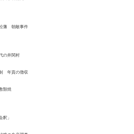
藩　朝敵事件

の井関村

　年貢の徴収

類焼

釈」
