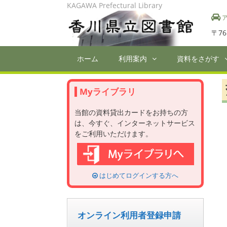
Skip
KAGAWA Prefectural Library
to
ア
content
〒76
ホーム
利用案内
資料をさがす
Myライブラリ
当館の資料貸出カードをお持ちの方
は、今すぐ、インターネットサービス
をご利用いただけます。
はじめてログインする方へ
オンライン利用者登録申請