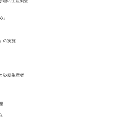
糖の生産調査

」　

の実施



砂糖生産者




