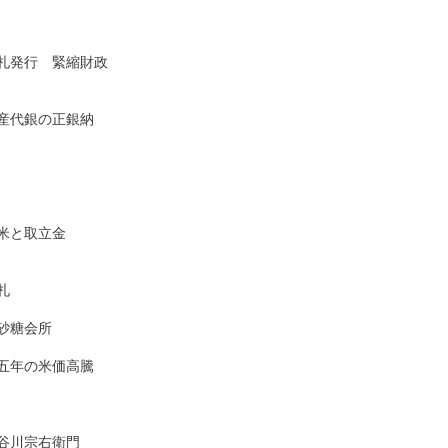
発行　緊縮財政

代銀の正銀納

と取立金



糖会所

年の米価高騰

川宗右衛門
