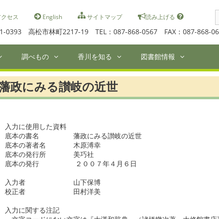
S
クセス
English
サイトマップ
読み上げる
f
1-0393 高松市林町2217-19 TEL：087-868-0567 FAX：087-868-06
調べもの
香川を知る
図書館情報
藩政にみる讃岐の近世
入力に使用した資料

底本の書名　　　　　藩政にみる讃岐の近世　　

底本の著者名　　　　木原溥幸　　

底本の発行所　　　　美巧社　　

底本の発行    　　　２００７年４月６日  　　　 　　　　　　　
入力者　　　　　　　山下保博　　　　　　　　　　　　　

校正者　　　　　　　田村洋美　　　　　　　　　　　　

入力に関する注記
