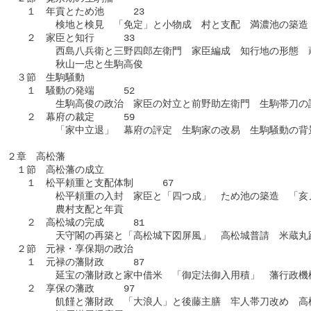
　　１　年貢とため池　　　23

　　　　　検地と検見　「免定」と小物成　村と支配　満濃池の築造

　　２　家臣と知行　　　33

　　　　　西島八兵衛と三野四郎左衛門　家臣編成　知行地の形態　蔵
　　　　　秋山一忠と生駒高俊

　３節　生駒騒動

　　１　騒動の発端　　　52

　　　　　生駒高俊の政治　家臣の対立と前野助左衛門　生駒帯刀の訴
　　２　幕府の裁定　　　59

　　　　　「家中立退」　幕府の評定　生駒家の改易　生駒騒動の背景
２章　高松藩

　１節　高松藩の成立

　　１　松平頼重と支配体制　　　67

　　　　　松平頼重の入封　家臣と「四つ成」　ため池の築造　「亥ノ
　　　　　農村支配と年貢

　　２　高松城の完成　　　81

　　　　　天守閣の再築と「高松城下図屏風」　高松城普請　米蔵丸跡
　２節　元禄・享保期の政治

　　１　元禄の藩財政　　　87

　　　　　延宝の藩財政と家中借米　「御定法御入用積」　藩行政機構
　　２　享保の藩政　　　97

　　　　　飢饉と藩財政　「大浪人」と後藤主膳　牢人帯刀改め　高松