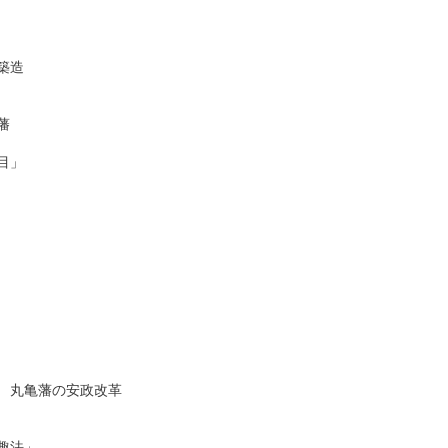
造



」　

丸亀藩の安政改革

法」
