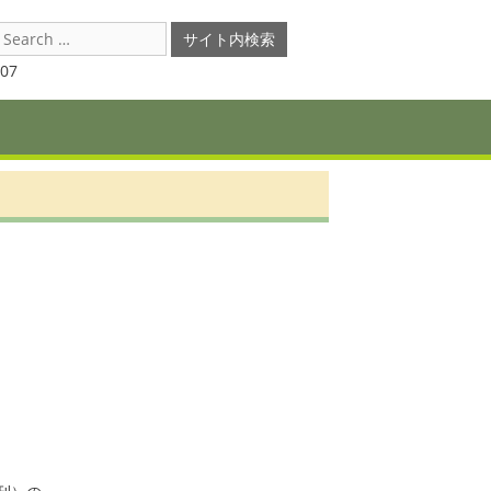
earch
or:
07
　　　
