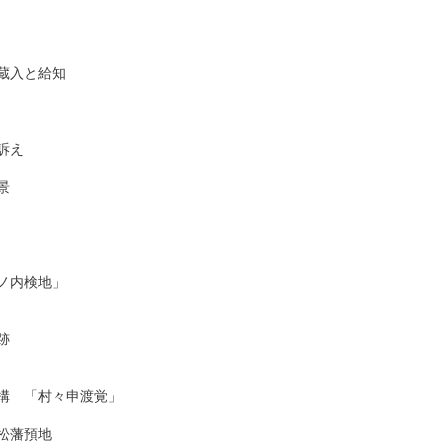
入と給知

え



内検地」　



　「村々申渡覚」

藩預地
