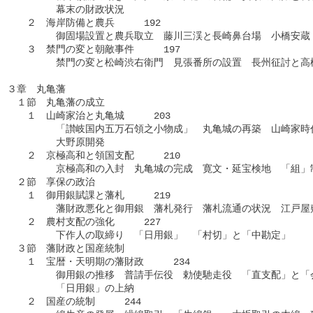
　　　　　幕末の財政状況

　　２　海岸防備と農兵　　　192

　　　　　御固場設置と農兵取立　藤川三渓と長崎鼻台場　小橋安蔵

　　３　禁門の変と朝敵事件　　　197

　　　　　禁門の変と松崎渋右衛門　見張番所の設置　長州征討と高松
３章　丸亀藩

　１節　丸亀藩の成立

　　１　山崎家治と丸亀城　　　203

　　　　　「讃岐国内五万石領之小物成」　丸亀城の再築　山崎家時代
　　　　　大野原開発

　　２　京極高和と領国支配　　　210

　　　　　京極高和の入封　丸亀城の完成　寛文・延宝検地　「組」制
　２節　享保の政治

　　１　御用銀賦課と藩札　　　219

　　　　　藩財政悪化と御用銀　藩札発行　藩札流通の状況　江戸屋敷
　　２　農村支配の強化　　　227

　　　　　下作人の取締り　「日用銀」　「村切」と「中勘定」

　３節　藩財政と国産統制

　　１　宝暦・天明期の藩財政　　　234

　　　　　御用銀の推移　普請手伝役　勅使馳走役　「直支配」と「会
　　　　　「日用銀」の上納

　　２　国産の統制　　　244
