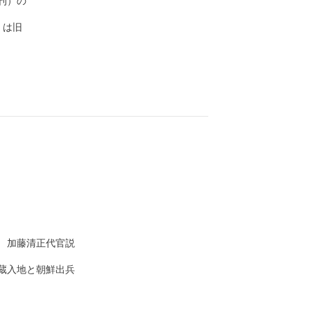
）の

は旧

加藤清正代官説

入地と朝鮮出兵
