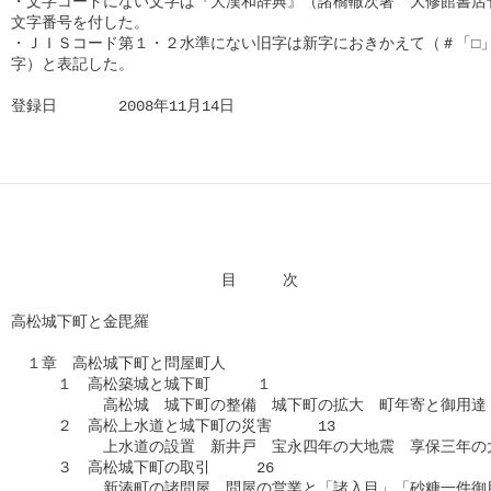
・文字コードにない文字は『大漢和辞典』（諸橋轍次著　大修館書店刊
文字番号を付した。

・ＪＩＳコード第１・２水準にない旧字は新字におきかえて（＃「□」
字）と表記した。

登録日　　　　2008年11月14日      
          　　　　　　　　目　　　次

高松城下町と金毘羅

　１章　高松城下町と問屋町人

　　　１　高松築城と城下町　　　１

　　　　　　高松城　城下町の整備　城下町の拡大　町年寄と御用達　
　　　２　高松上水道と城下町の災害　　　13

　　　　　　上水道の設置　新井戸　宝永四年の大地震　享保三年の大
　　　３　高松城下町の取引　　　26

　　　　　　新湊町の諸問屋　問屋の営業と「諸入目」「砂糖一件御用