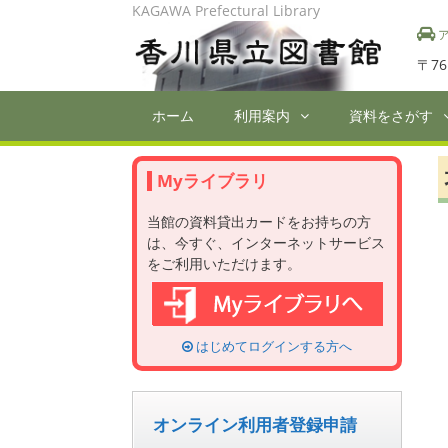
Skip
KAGAWA Prefectural Library
to
ア
content
〒76
ホーム
利用案内
資料をさがす
Myライブラリ
当館の資料貸出カードをお持ちの方
は、今すぐ、インターネットサービス
をご利用いただけます。
はじめてログインする方へ
オンライン利用者登録申請