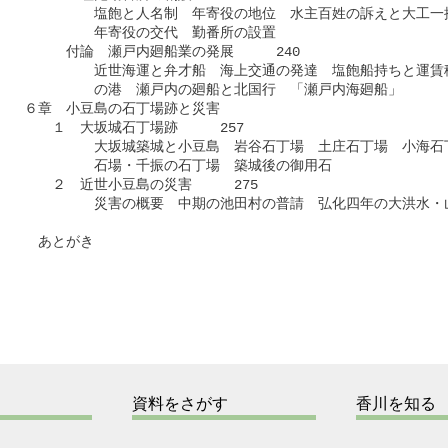
　　　　　　塩飽と人名制　年寄役の地位　水主百姓の訴えと大工一揆
　　　　　　年寄役の交代　勤番所の設置

　　　　付論　瀬戸内廻船業の発展　　　240

　　　　　　近世海運と弁才船　海上交通の発達　塩飽船持ちと運賃積
　　　　　　の港　瀬戸内の廻船と北国行　「瀬戸内海廻船」

　６章　小豆島の石丁場跡と災害

　　　１　大坂城石丁場跡　　　257

　　　　　　大坂城築城と小豆島　岩谷石丁場　土庄石丁場　小海石丁
　　　　　　石場・千振の石丁場　築城後の御用石

　　　２　近世小豆島の災害　　　275

　　　　　　災害の概要　中期の池田村の普請　弘化四年の大洪水・山
　　あとがき　　

資料をさがす
香川を知る