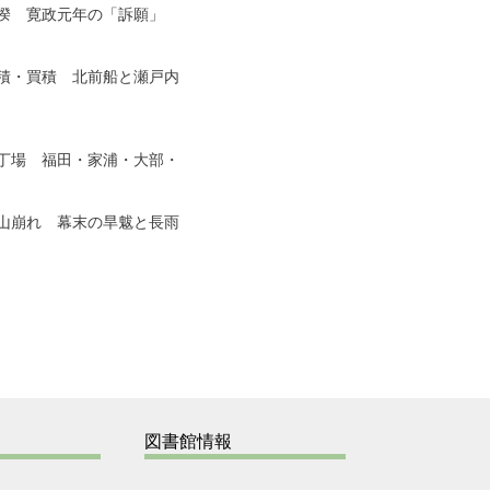
　寛政元年の「訴願」

・買積　北前船と瀬戸内

場　福田・家浦・大部・

崩れ　幕末の旱魃と長雨

図書館情報