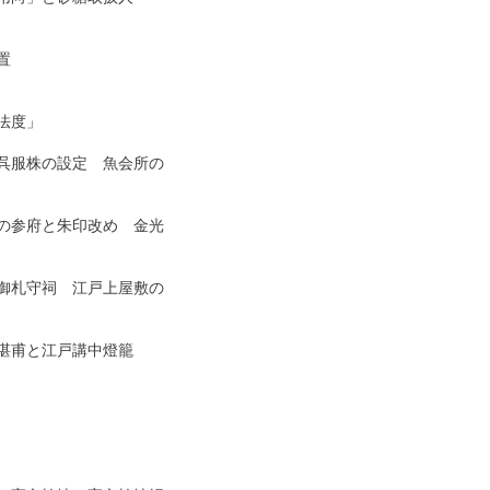


度」

服株の設定　魚会所の

参府と朱印改め　金光

札守祠　江戸上屋敷の

甫と江戸講中燈籠
