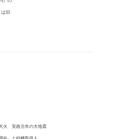
）の

は旧

　　　　　　　

火　安政元年の大地震

向」と砂糖取扱人　
