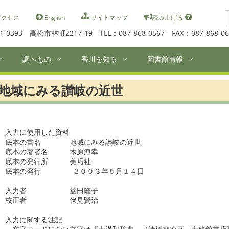
S
クセス
English
サイトマップ
読み上げる
f
1-0393 高松市林町2217-19 TEL：087-868-0567 FAX：087-868-06
調べもの
香川を知る
図書館情報
地域にみる讃岐の近世
入力に使用した資料

底本の書名　　　　地域にみる讃岐の近世　　　　

底本の著者名　　　木原溥幸

底本の発行所　　　美巧社 　　　

底本の発行      　２００３年５月１４日  　　 　　　　　　　　
入力者　　　　　　益田隆子   　　　　　　　　　

校正者　　　　　　伏見賢治   　　　　　　　　　　

入力に関する注記
