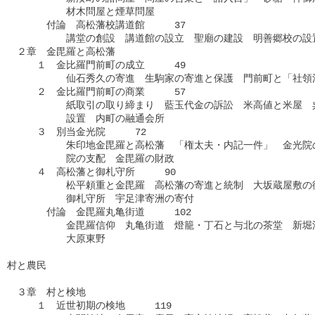
　　　　　　材木問屋と煙草問屋

　　　　付論　高松藩校講道館　　　37

　　　　　　講堂の創設　講道館の設立　聖廟の建設　明善郷校の設置
　２章　金毘羅と高松藩

　　　１　金比羅門前町の成立　　　49

　　　　　　仙石秀久の寄進　生駒家の寄進と保護　門前町と「社領法
　　　２　金比羅門前町の商業　　　57

　　　　　　紙取引の取り締まり　藍玉代金の訴訟　米高値と米屋　呉
　　　　　　設置　内町の融通会所

　　　３　別当金光院　　　72

　　　　　　朱印地金毘羅と高松藩　「権太夫・内記一件」　金光院の
　　　　　　院の支配　金毘羅の財政

　　　４　高松藩と御札守所　　　90

　　　　　　松平頼重と金毘羅　高松藩の寄進と統制　大坂蔵屋敷の御
　　　　　　御札守所　宇足津寄洲の寄付

　　　　付論　金毘羅丸亀街道　　　102

　　　　　　金毘羅信仰　丸亀街道　燈籠・丁石と与北の茶堂　新堀湛
　　　　　　大原東野

村と農民

　３章　村と検地

　　　１　近世初期の検地　　　119
