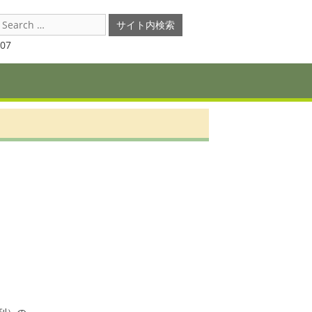
earch
or:
07
　　
