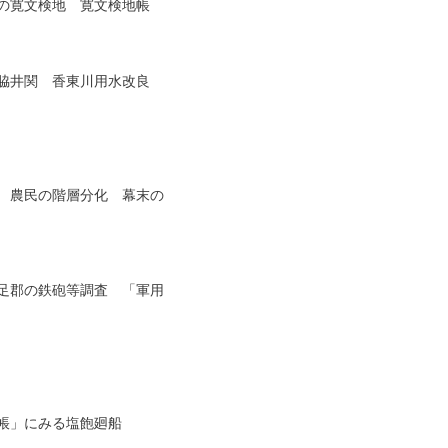
寛文検地　寛文検地帳

井関　香東川用水改良

農民の階層分化　幕末の

郡の鉄砲等調査　「軍用

」にみる塩飽廻船
