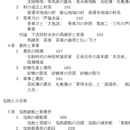
　　　　　　太閤検地　有馬家の慶長・寛永検地帳　高松藩・丸亀藩の
　　　２　村の成立と村高　　　131

　　　　　　善通寺地域の村　飯山地域の村　善通寺地域の村高

　　　３　香東川の「芦脇水論」　　　143

　　　　　　香東川と「大兎謨」　香東川の井関　寛政二・三年の芦脇
　　　　　　事業

　　　　付論　下吉田村永井の馬継所と茶屋　　　152

　　　　　　馬継所　茶屋　茶屋の修理と払い下げ

　４章　農民と軍事

　　　１　農民の階層　　　157

　　　　　　生駒時代の神前村蓮井家　正保元年の坂本郷「本百姓」　
　　　　　　階層構成

　　　２　砂糖生産と農民　　　183

　　　　　　砂糖の製造　砂糖車の売買　砂糖の取引

　　　３　軍事と農民　　　191

　　　　　　高松藩の農兵　丸亀藩の「軍用夫役」と「固場所」　鵜足
　　　　　　入目」

塩飽と小豆島

　５章　塩飽廻船と勤番所

　　　１　塩飽の廻船業　　　205

　　　　　　塩飽と西廻り　塩飽廻船の活躍　塩飽の城米船　「客船帳
　　　２　塩飽勤番所の創設　　　220　
