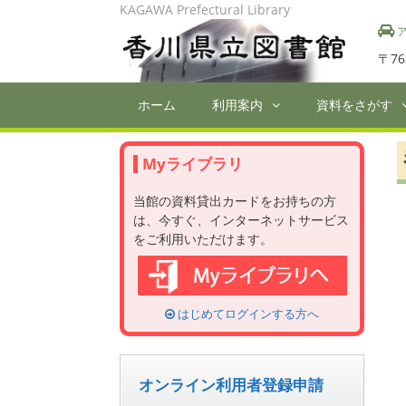
Skip
KAGAWA Prefectural Library
to
ア
content
〒76
ホーム
利用案内
資料をさがす
Myライブラリ
当館の資料貸出カードをお持ちの方
は、今すぐ、インターネットサービス
をご利用いただけます。
はじめてログインする方へ
オンライン利用者登録申請