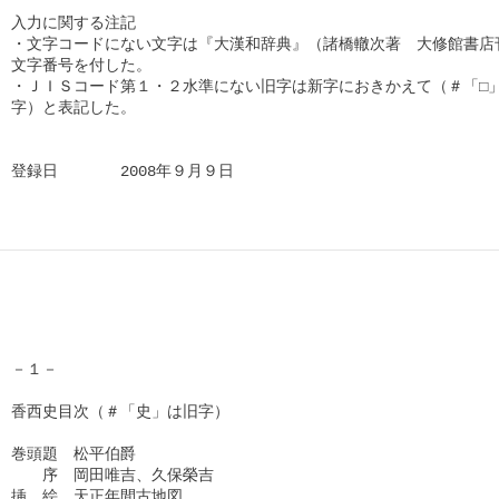
入力に関する注記

・文字コードにない文字は『大漢和辞典』（諸橋轍次著　大修館書店刊
文字番号を付した。

・ＪＩＳコード第１・２水準にない旧字は新字におきかえて（＃「□」
字）と表記した。

登録日　　　　2008年９月９日      