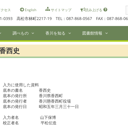
S
クセス
English
サイトマップ
読み上げる
f
1-0393 高松市林町2217-19 TEL：087-868-0567 FAX：087-868-06
調べもの
香川を知る
図書館情報
香西史
入力に使用した資料

底本の書名　　　　香西史　　　　　

底本の発行所　　　香川県香西町　

底本の発行者　　　香川懸香西町役場　　

底本の発行日　　　昭和五年三月三十一日

入力者名　    　　山下保博　　　　　

校正者名     　　 平松伝造　　　　
