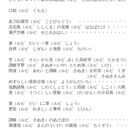
口絵（ルビ　くちえ）

金刀比羅宮（ルビ　ことひらぐう）  ・・・・・・・・・・・・・
志志島（ルビ　ししじま）の花畑（ルビ　はなばたけ ）・・・・
瀬戸大橋（ルビ　せとおおはし）・・・・・・・・・・・・・・・
第（ルビ　だい）一章（ルビ　しょう）

自然（ルビ　しぜん）と地形（ルビ　ちけい）

空（ルビ　そら）から見（ルビ み）た高松市（ルビ　たかまつし） 
讃岐平野（ルビ　さぬきへいや）とため池（ルビ　いけ） ・・・・
阿波（ルビ　あわ）と讃岐（ルビ　さぬき）を区切（ルビ　くぎ）
　　　　　　　　　　　　　　　　　　　（ルビ　さぬきさんみゃく
めずらしい溶岩台地（ルビ　ようがんだいち）・・・・・・・・・・
塩飽諸島（ルビ　しわくしょとう）と四国（ルビ　しこく）の島（ルビ
美（ルビ　うつく）しい景観（ルビ　けいかん）の小豆島（ルビ　しょ
第（ルビ　だい )二章（ルビ　しょう）

歴史（ルビ　れきし）と事件（ルビ　じけん）

讃岐（ルビ　さぬき）のあけぼの  ・・・・・・・・・・・・・・・
満濃池（ルビ　まんのういけ）の築造（ルビ　ちくぞう） ・・・・