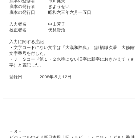
底本の監修者　　　市川健夫　　　　　　  　

底本の発行者　　　ぎようせい　　

底本の発行日　　　昭和六三年六月一五日 

入力者名　　　　　中山芳子　　　　　

校正者名　　　　　伏見賢治　　

入力に関する注記

・文字コードにない文字は『大漢和辞典』（諸橋轍次著　大修館書
文字番号を付した。

・ＪＩＳコード第１・２水準にない旧字は新字におきかえて（＃「□
字）と表記した。

登録日　　　　2008年８月12日      
－８－

ビジュアルワイド新日本風土記（ルビ　しんにほんふどき）香川県（