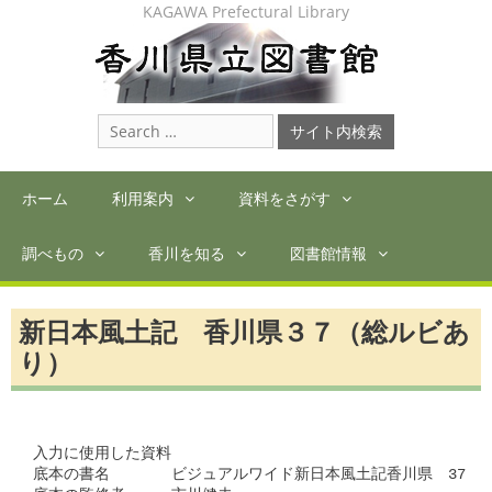
Skip
KAGAWA Prefectural Library
to
content
Search
for:
ホーム
利用案内
資料をさがす
調べもの
香川を知る
図書館情報
新日本風土記 香川県３７（総ルビあ
り）
入力に使用した資料

底本の書名　　　　ビジュアルワイド新日本風土記香川県　37　　