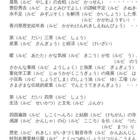
屋島（ルビ　やしま）の合戦（ルビ　かっせん） ・・・・・・・・
豊臣秀吉（ルビ　とよとみひでよし）の讃岐平定（ルビ　さぬきへい
水不足（ルビ　みずぶそく）を解消（ルビ　かいしょう）した香川
　　　　　　　　　　　　　　　　（ルビ　かがわようすい）・・・
香川県歴史絵年表（ルビ　かがわけんれきしえねんぴょう） ・・・
第（ルビ　だい）三章（ルビ　しょう）

産業（ルビ　さんぎょう）と経済（ルビ　けいざい）

暖（ルビ　あたた）かな気候（ルビ　きこう）が生（ルビ　う）ん
      　　　　　　　　　　　　　　　　　　　　（ルビ　のうぎ
さかんな養殖（ルビ　ようしょく）と漁業（ルビ　ぎょぎょう） ・
重化学工業（ルビ　じゅうかがくこうぎょう）の発展（ルビ　はって
小豆島（ルビ　しょうどしま）のしょう油（ルビ　ゆ）工場（ルビ　
さまざまな伝統的産業（ルビ　でんとうてきさんぎょう） ・・・・
第（ルビ　だい）四章（ルビ　しょう）

生活（ルビ　せいかつ）と文化（ルビ　ぶんか）

四国遍路（ルビ　しこくへんろ）と結願（ルビ　けちがん）の寺（ル
感謝（ルビ　かんしゃ）の心（ルビ　こころ）を伝（ルビ　つた）
 　　　　　　　　　　　　　　　　　　　　（ルビ　まつ）り ・・
歴史（ルビ　れきし）がいきづく観音寺市（ルビ　かんおんじし） 
特別名勝栗林公園（ルビ　とくべつめいしょうりつりんこうえん） ・