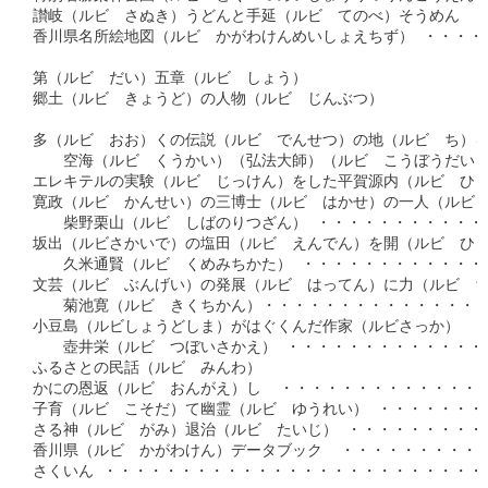
讃岐（ルビ　さぬき）うどんと手延（ルビ　てのべ）そうめん   ・
香川県名所絵地図（ルビ　かがわけんめいしょえちず） ・・・・・
第（ルビ　だい）五章（ルビ　しょう）

郷土（ルビ　きょうど）の人物（ルビ　じんぶつ）

多（ルビ　おお）くの伝説（ルビ　でんせつ）の地（ルビ　ち）を
　　空海（ルビ　くうかい）（弘法大師）（ルビ　こうぼうだいし）
エレキテルの実験（ルビ　じっけん）をした平賀源内（ルビ　ひらが
寛政（ルビ　かんせい）の三博士（ルビ　はかせ）の一人（ルビ　
　　柴野栗山（ルビ　しばのりつざん） ・・・・・・・・・・・・
坂出（ルビさかいで）の塩田（ルビ　えんでん）を開（ルビ　ひら
　　久米通賢（ルビ　くめみちかた） ・・・・・・・・・・・・・
文芸（ルビ　ぶんげい）の発展（ルビ　はってん）に力（ルビ　ち
　　菊池寛（ルビ　きくちかん）・・・・・・・・・・・・・・・・
小豆島（ルビしょうどしま）がはぐくんだ作家（ルビさっか）

　　壺井栄（ルビ　つぼいさかえ） ・・・・・・・・・・・・・・
ふるさとの民話（ルビ　みんわ）

かにの恩返（ルビ　おんがえ）し  ・・・・・・・・・・・・・・・
子育（ルビ　こそだ）て幽霊（ルビ　ゆうれい） ・・・・・・・・
さる神（ルビ　がみ）退治（ルビ　たいじ） ・・・・・・・・・・
香川県（ルビ　かがわけん）データブック  ・・・・・・・・・・・
さくいん ・・・・・・・・・・・・・・・・・・・・・・・・・・