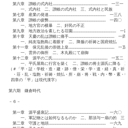
　第六章　讃岐の式内社………………………………………………………………　一三一

　　　一、式内社　二、讃岐の式内社　三、式内社と民族

　第七章　産業の発達…………………………………………………………………　一三八

　第八章　讃岐の疲弊…………………………………………………………………　一四〇

　　　一、地方官の横暴　二、奸民の不正

　第九章　地方政治を紊したる荘園…………………………………………………　一四
　第十章　天慶の乱は讃岐に痛手……………………………………………………　一四七
　　　一、純友塩飽島に着眼す　二、降服の祈祷と国府焼払

　第十一章　保元乱後の崇徳上皇……………………………………………………　一五〇
　　　一、雲井の御所　二、木丸殿にて崩御

　第十二章　源平の二氏………………………………………………………………　一五二

　　　一、平氏屋島に行宮を築く　二、讃岐の将士源氏に降る　三
（＃「平・証・学校・造・建・跡・僧・栄・学・道・経・真・祈・
　・荘・乱・塩飽・祈祷・焼払・所・崩・将・戦・内・幣・紊・徳
 四章の「平」は現代漢字）

第六期　鎌倉時代

－６－

　第一章　源平盛衰記…………………………………………………………………　一六〇

　　　一、軍記物とは如何なるものか　二、那須与一扇の的　三、
　第二章　守護と地頭…………………………………………………………………　一六九
