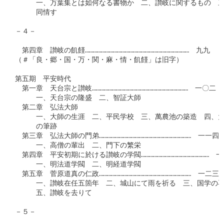
　　　一、万葉集とは如何なる書物か　二、讃岐に関するもの　三
　　　同情す

－４－

　第四章　讃岐の飢饉……………………………………………………………………　九九

（＃「良・郷・国・万・関・麻・情・飢饉」は旧字）

第五期　平安時代

　第一章　天台宗と讃岐………………………………………………………………　一〇二

　　　一、天台宗の隆盛　二、智証大師

　第二章　弘法大師

　　　一、大師の生涯　二、平民学校　三、萬農池の築造　四、大
　　　の筆跡

　第三章　弘法大師の門弟……………………………………………………………　一一四

　　　一、高僧の輩出　二、門下の繁栄

　第四章　平安初期に於ける讃岐の学閥……………………………………………　一
　　　一、明法道学閥　二、明経道学閥

　第五章　菅原道真の仁政……………………………………………………………　一二三

　　　一、讃岐在任五箇年　二、城山にて雨を祈る　三、国学の再
　　　五、讃岐を去りて

－５－
