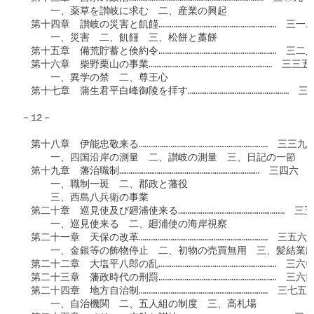
　　　一、薬草を讃岐に求む　二、産業の興起

　第十四章　讃岐の災害と飢饉………………………………………………………　三一二
　　　一、災害　二、飢饉　三、松餅と藁餅

　第十五章　備荒貯蓄と倹約令………………………………………………………　三二八
　第十六章　柴野栗山の事業…………………………………………………………　三三五

　　　一、異学の禁　二、尊王心

　第十七章　蒲生君平白峰御陵を拝す………………………………………………　三三
－12－

　第十八章　伊能忠敬来る……………………………………………………………　三三九

　　　一、四国沿岸の測量　二、讃岐の測量　三、日記の一節

　第十九章　藩治職制…………………………………………………………………　三四六

　　　一、職制一斑　二、郡政と藩役

　　　三、西島八兵衛の事業

　第二十章　巡見使及び廻浦使来る…………………………………………………　三五
　　　一、巡見使来る　二、廻浦使の海岸視察

　第二十一章　天保の改革……………………………………………………………　三五六

　　　一、金銀等の飾物停止　二、初物の売買無用　三、髪結業廃
　第二十二章　大塩平八郎の乱………………………………………………………　三六〇
　第二十三章　藩政時代の刑罰………………………………………………………　三六四
　第二十四章　地方自治制……………………………………………………………　三七五

　　　一、自治機関　二、五人組の制度　三、高札場
