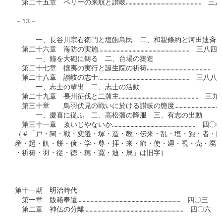
　第二十五章　ペリーの来航と讃岐…………………………………………………　三八
－13－

　　　一、長谷川宗右衛門と塩飽島民　二、和親條約と河田迪斉　
　第二十六章　海防の実施……………………………………………………………　三八四

　　　一、鐘を大砲に鋳る　二、台場の築造

　第二十七章　攘夷の実行と誕生院の祈祷…………………………………………　三
　第二十八章　讃岐の志士……………………………………………………………　三八八

　　　一、志士の輩出　二、志士の活動

　第二十九章　長州征伐と二藩主……………………………………………………　三九三
　第三十章　　鳥羽伏見の戦いに於ける讃岐の態度………………………………
　　　一、慶喜に従ふ　二、高松藩の降服　三、有志の出動

　第三十一章　ゑいじやないか………………………………………………………　四〇〇
（＃「戸・関・戦・変遷・塚・造・教・伝来・乱・塩・飽・者・国
産・起・飢・餅・倹・学・尊・拝・来・節・使・廻・視・売・廃・
・祈祷・羽・従・徳・穂・寛・迪・属」は旧字）

第十一期　明治時代

　第一章　版籍奉還……………………………………………………………………　四〇三

　第二章　神仏の分離…………………………………………………………………　四〇六
