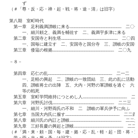
　　　ず

（＃「尊・反・応・禅・起・戦・将・途・清」は旧字）

第八期　室町時代

　第一章　足利義満讃岐に来る………………………………………………………　二〇一
　　　一、細川頼之、義満を輔佐す　二、義満宇多津に来る

　第二章　安国寺と利生塔……………………………………………………………　二〇四

　　　一、国毎に建立す　二、安国寺と国分寺　三、讃岐の安国寺
　第三章　倭寇の根拠…………………………………………………………………　二〇九

－８－

　第四章　応仁の乱……………………………………………………………………　二一二

　　　一、足軽の興起　二、讃岐の一致団結　三、此の乱に活動せ
　　　四、讃岐将士の出陣　五、大内・河野の軍讃岐を過ぐ　六、
　　　等の戦死

　第五章　室町学問維持につとめし人………………………………………………　二二
　第六章　河野氏討伐…………………………………………………………………　二二三

　　　一、細川・河野両氏の不和　二　讃岐の軍兵伊予に向ふ

　第七章　当国大内氏に服す…………………………………………………………　二二四

　第八章　細川氏の内訌と讃岐………………………………………………………　二二六
　第九章　三好長慶の興起と讃岐……………………………………………………　二二七
（＃「満・来・頼・国・毎・建・拠・応・乱・軽・起・団・将・過