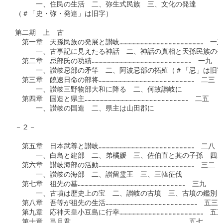
　　　一、住民の生活　二、弥生式民族　三、文化の発達

（＃「史・弥・発達」は旧字）

第二期　上　古

　第一章　天孫民族の発展と讃岐………………………………………………………　一五
　　　一、古事記に見えたる神話　二、神話の真相と天孫民族の発
　第二章　忌部氏の功績…………………………………………………………………　一九

　　　一、讃岐忌部の矛竿　二、阿波忌部の拓殖（＃「忌」は旧字､
　第三章　饒速日命の部将………………………………………………………………　二三

　　　一、讃岐三野物部大和に降る　二、何故讃岐に

　第四章　国造と県主……………………………………………………………………　二五

　　　一、讃岐の国造　二、県主は山田郡に

－２－

　第五章　日本武尊と讃岐………………………………………………………………　二八

　　　一、白鳥と建部　二、弟橘媛　三、佐伯直と其の子孫　四、
　第六章　讃岐海部の活動………………………………………………………………　三二

　　　一、讃岐の海部　二、讃留霊王　三、三韓征伐

　第七章　祖先の墓………………………………………………………………………　三九

　　　一、古墳は歴史上の宝　二、讃岐の古墳　三、古墳の鑑別　
　第八章　吾等が祖先の生活……………………………………………………………　五三

　第九章　応神天皇小豆島に行幸………………………………………………………　五五
　第十章　弓月君…………………………………………………………………………　五七
