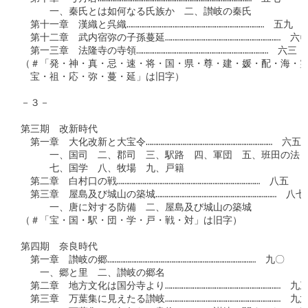
　　　一、秦氏とは如何なる氏族か　二、讃岐の秦氏

　第十一章　漢織と呉織…………………………………………………………………　五九

　第十二章　武内宿弥の子孫蔓延………………………………………………………　六〇
　第一三章　法隆寺の寺領………………………………………………………………　六三

（＃「発・神・真・忌・速・将・国・県・尊・建・媛・配・海・霊
　宝・祖・応・弥・蔓・延」は旧字）

－３－

第三期　改新時代

　第一章　大化改新と大宝令……………………………………………………………　六五

　　　一、国司　二、郡司　三、駅路　四、軍団　五、班田の法　
　　　七、国学　八、牧場　九、戸籍

　第二章　白村口の戦……………………………………………………………………　八五

　第三章　屋島及び城山の築城…………………………………………………………　八七

　　　一、唐に対する防備　二、屋島及び城山の築城

（＃「宝・国・駅・団・学・戸・戦・対」は旧字）

第四期　奈良時代

　第一章　讃岐の郷………………………………………………………………………　九〇

　　一、郷と里　二、讃岐の郷名

　第二章　地方文化は国分寺より………………………………………………………　九三
　第三章　万葉集に見えたる讃岐………………………………………………………　九六