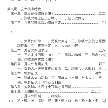
　学・両・当・服・予」は旧字）

第九期　安土桃山時代

　第一章　織田信長讃岐を服す………………………………………………………　二二九
　　　一、讃岐の将士信長と戦ふ　二、信長に降る

　第二章　長曾我部元親の讃岐平定…………………………………………………　二三
－９－

　　　一、大西に出陣　二、元親の大志　三、讃岐の形勢と元親の
　　　讃征服　五、東讃平定　六、人民の困苦

　第三章　秀吉の四国平定……………………………………………………………　二三八

　　　一、三方より四国に向ふ　二、元親の防備　三、秀吉への質
　　　四、讃岐国内秀吉に服す

　第四章　秀吉の九州征伐……………………………………………………………　二四三

　　　一、塩飽の水夫等豊後に渡る　二、讃岐兵士の敗戦　三、尾
　第五章　朝鮮征伐……………………………………………………………………　二四六

　　　一、讃岐水夫の活動　二、讃岐より出陣したる人々　三、慶
　　　四、朝鮮征伐より得たる利益

　第六章　大阪城の大石は小豆島と香田浦…………………………………………　二
　第七章　太閤検地……………………………………………………………………　二五五

　　　一、秀吉の田制　二、租税法

（＃「将・戦・国・塩飽・豊・藤・朝・益・検・税・服・平」は旧