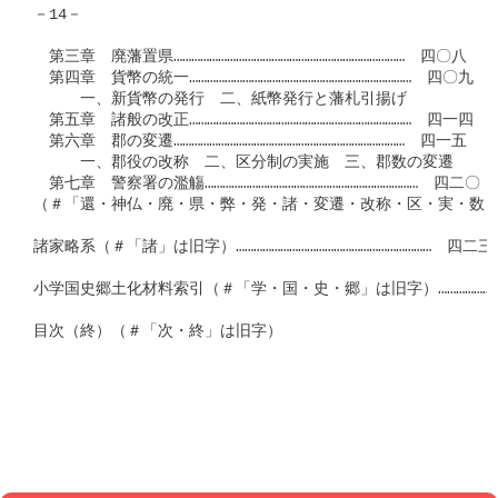
－14－

　第三章　廃藩置県……………………………………………………………………　四〇八

　第四章　貨幣の統一…………………………………………………………………　四〇九

　　　一、新貨幣の発行　二、紙幣発行と藩札引揚げ

　第五章　諸般の改正…………………………………………………………………　四一四

　第六章　郡の変遷……………………………………………………………………　四一五

　　　一、郡役の改称　二、区分制の実施　三、郡数の変遷

　第七章　警察署の濫觴………………………………………………………………　四二〇

（＃「還・神仏・廃・県・弊・発・諸・変遷・改称・区・実・数・
諸家略系（＃「諸」は旧字）…………………………………………………………　四二三

小学国史郷土化材料索引（＃「学・国・史・郷」は旧字）…………………
目次（終）（＃「次・終」は旧字）
