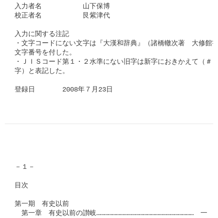
入力者名　　　　　　山下保博

校正者名　　　　　　艮紫津代　

入力に関する注記

・文字コードにない文字は『大漢和辞典』（諸橋轍次著　大修館書
文字番号を付した。

・ＪＩＳコード第１・２水準にない旧字は新字におきかえて（＃「□
字）と表記した。

登録日　　　　2008年７月23日      
－１－

目次

第一期　有史以前

　第一章　有史以前の讃岐…………………………………………………………………　一
