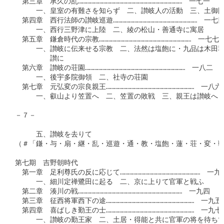
　第三章　承久の乱……………………………………………………………………　一七一

　　　一、皇室の有難さを知らず　二、讃岐人の活動　三、土御門
　第四章　西行法師の讃岐巡遊………………………………………………………　一七四
　　　一、西行三野津に上陸　二、綾の松山・善通寺に寓居

　第五章　鎌倉時代の宗教……………………………………………………………　一七七

　　　一、讃岐に伝来せる宗教　二、法然は塩飽に・九品は木田郡
　　　　　讃に

　第六章　讃岐の荘園…………………………………………………………………　一八二

　　　一、後宇多院御領　二、社寺の荘園

　第七章　元弘変の宗良親王…………………………………………………………　一八六

　　　一、叡山より笠置へ　二、笠置の敗戦　三、親王は讃岐へ　
－７－

　　　五、讃岐を去りて

（＃「鎌・与・扇・継・乱・巡遊・通・教・塩飽・蓮・荘・変・戦
第七期　吉野朝時代

　第一章　足利尊氏の反に応じて……………………………………………………　一九二
　　　一、細川定禅鷺田に起る　二、京に上りて官軍と戦ふ

　第二章　湊川の戦……………………………………………………………………　一九四

　第三章　征西将軍西下の途…………………………………………………………　一九五

　第四章　喜ばしき勤王の士…………………………………………………………　一九七

　　　一、讃岐の勤王家　二、土居・得能と共に官軍の将を待ちて