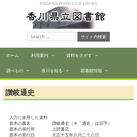
Skip
KAGAWA Prefectural Library
to
content
Search
for:
ホーム
利用案内
資料をさがす
調べもの
香川を知る
図書館情報
讃岐通史
入力に使用した資料

底本の書名　　　　　讃岐通史（＃「通史」は旧字）　

底本の発行所　　　　上田書店　　　　　　  　

底本の発行日　　　　大正十五年六月二十八日　
