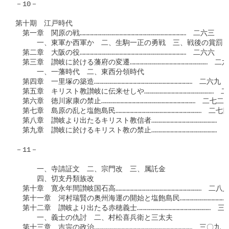
－10－

第十期　江戸時代

　第一章　関原の戦……………………………………………………………………　二六三

　　　一、東軍か西軍か　二、生駒一正の勇戦　三、戦後の賞罰

　第二章　大阪の役……………………………………………………………………　二六六

　第三章　讃岐に於ける藩府の変遷…………………………………………………　二六
　　　一、一藩時代　二、東西分領時代

　第四章　一里塚の築造………………………………………………………………　二六九

　第五章　キリスト教讃岐に伝来せしや……………………………………………　二
　第六章　徳川家康の禁止……………………………………………………………　二七二

　第七章　島原の乱と塩飽島民………………………………………………………　二七四
　第八章　讃岐より出たるキリスト教信者…………………………………………　二
　第九章　讃岐に於けるキリスト教の禁止…………………………………………　二
－11－

　　　一、寺請証文　二、宗門改　三、属託金

　　　四、切支丹類族改

　第十章　寛永年間讃岐国石高………………………………………………………　二八八
　第十一章　河村瑞賢の奥州海運の開始と塩飽島民………………………………
　第十二章　讃岐より出たる赤穂義士………………………………………………　三〇
　　　一、義士の仇討　二、村松喜兵衛と三太夫

　第十三章　吉宗の政治………………………………………………………………　三〇九
