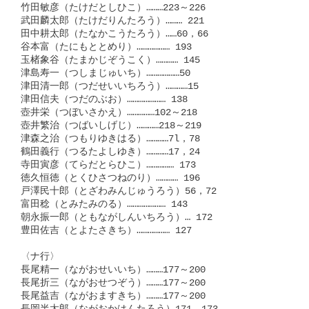
竹田敏彦（たけだとしひこ）………223～226

武田麟太郎（たけだりんたろう）……… 221

田中耕太郎（たなかこうたろう）……60，66

谷本富（たにもととめり）……………… 193

玉楮象谷（たまかじぞうこく）………… 145

津島寿一（つしまじゅいち）………………50

津田清一郎（つだせいいちろう）…………15

津田信夫（つだのぶお）………………… 138

壺井栄（つぼいさかえ）……………102～218

壺井繁治（つばいしげじ）…………218～219

津森之治（つもりゆきはる）…………7l，78

鶴田義行（つるたよしゆき）…………17，24

寺田寅彦（てらだとらひこ）…………… 173

徳久恒徳（とくひさつねのり）………… 196

戸澤民十郎（とざわみんじゅうろう）56，72

富田稔（とみたみのる）………………… 143

朝永振一郎（ともながしんいちろう）… 172

豊田佐吉（とよたさきち）……………… 127

〈ナ行〉

長尾精一（ながおせいいち）………177～200

長尾折三（ながおせつぞう）………177～200

長尾益吉（ながおますきち）………177～200
