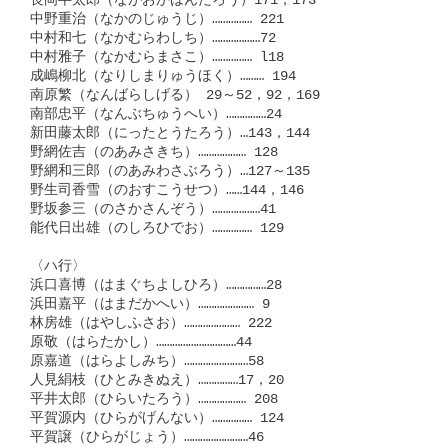
長岡半太郎（ながおかはんたろう）171，173

中野重治（なかのじゅうじ）…………… 221

中村和七（なかむらわしち）………………72

中村雅子（なかむらまさこ）…………… l18

成嶋柳北（なりしまりゅうほく）……… 194

南原繁（なんばらしげる） 29～52，92，169

南部忠平（なんぶちゅうへい）……………24

新田藤太郎（にったとうたろう）…143，144

野網佐吉（のあみさきち）……………… 128

野網和三郎（のあみわさぶろう）…127～135

野生司香雪（のおすこうせつ）……144，146

野坂参三（のさかさんぞう）………………41

能代日出雄（のしろひでお）…………… 129

〈ハ行〉

浜口喜博（はまぐちよしひろ）……………28

浜田嘉平（はまだかへい）………………… 9

林房雄（はやしふさお）………………… 222

原敬（はらたかし）…………………………44

原嘉道（はらよしみち）……………………58

人見絹枝（ひとみきぬえ）……………17，20

平井太郎（ひらいたろう）……………… 208

平賀源内（ひらがげんない）…………… 124

平賀譲（ひらがじょう）……………………46
