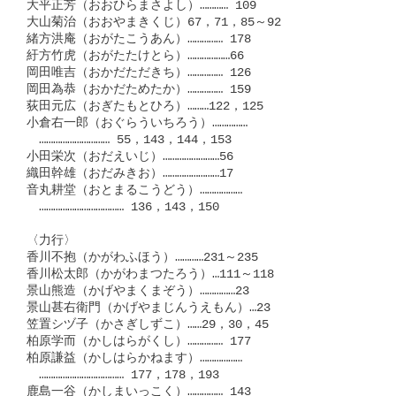
大平正芳（おおひらまさよし）………… 109

大山菊治（おおやまきくじ）67，71，85～92

緒方洪庵（おがたこうあん）…………… 178

紆方竹虎（おがたたけとら）………………66

岡田唯吉（おかだただきち）…………… 126

岡田為恭（おかだためたか）…………… 159

荻田元広（おぎたもとひろ）………122，125

小倉右一郎（おぐらういちろう）……………

　………………………… 55，143，144，153

小田栄次（おだえいじ）……………………56

織田幹雄（おだみきお）……………………17

音丸耕堂（おとまるこうどう）………………

　……………………………… 136，143，150

〈力行〉

香川不抱（かがわふほう）…………231～235

香川松太郎（かがわまつたろう）…111～118

景山熊造（かげやまくまぞう）……………23

景山甚右衛門（かげやまじんうえもん）…23

笠置シヅ子（かさぎしずこ）……29，30，45

柏原学而（かしはらがくし）…………… 177

柏原謙益（かしはらかねます）………………

　……………………………… 177，178，193

鹿島一谷（かしまいっこく）…………… 143
