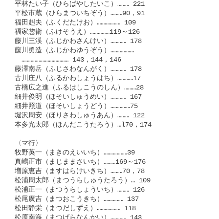
平林たい子（ひらばやしたいこ）……… 221

平松市蔵（ひらまついちぞう）………90，91

福田赳夫（ふくだたけお）……………… 109

福家惣衛（ふけそうえ）……………119～126

藤川三渓（ふじかわさんけい）………… 178

藤川勇造（ふじかわゆうぞう）………………

　……………………………… 143，144，146

藤澤南岳（ふじさわなんがく）………… 178

古川庄八（ふるかわしょうはち）…………17

古橋広之進（ふるはしこうのしん）………28

細井俊明（ほそいしゅうめい）………… 167

細井照道（ほそいしょうどう）……………75

堀沢周安（ほりさわしゅうあん）……… 122

本多光太郎（ほんだこうたろう）…l70，174

〈マ行〉

牧野英一（まきのえいいち）………………39

真嶋正市（まじままさいち）………169～176

増原恵吉（ますはらけいきち）………70，78

松浦周太郎（まつうらしゅうたろう）… 109

松浦正一（まつうらしょういち）……… 126

松尾廣吉（まつおこうきち）…………… 137

松田静栄（まつだしずえ）……………… 118

松原南海（まつげらなんかい）………… 143
