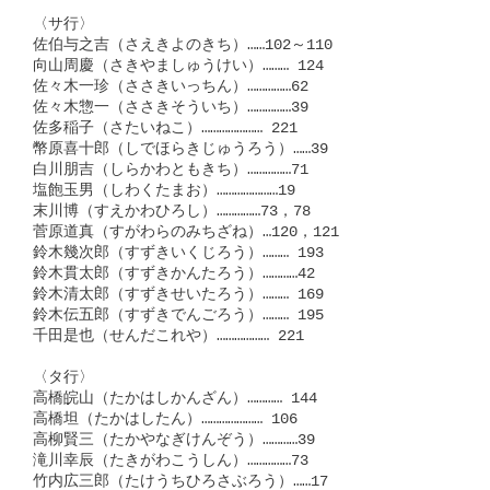
〈サ行〉

佐伯与之吉（さえきよのきち）……102～110

向山周慶（さきやましゅうけい）……… 124

佐々木一珍（ささきいっちん）……………62

佐々木惣一（ささきそういち）……………39

佐多稲子（さたいねこ）………………… 221

幣原喜十郎（しでほらきじゅうろう）……39

白川朋吉（しらかわともきち）……………71

塩飽玉男（しわくたまお）…………………19

末川博（すえかわひろし）……………73，78

菅原道真（すがわらのみちざね）…120，121

鈴木幾次郎（すずきいくじろう）……… 193

鈴木貫太郎（すずきかんたろう）…………42

鈴木清太郎（すずきせいたろう）……… 169

鈴木伝五郎（すずきでんごろう）……… 195

千田是也（せんだこれや）……………… 221

〈タ行〉

高橋皖山（たかはしかんざん）………… 144

高橋坦（たかはしたん）………………… 106

高柳賢三（たかやなぎけんぞう）…………39

滝川幸辰（たきがわこうしん）……………73

竹内広三郎（たけうちひろさぶろう）……17
