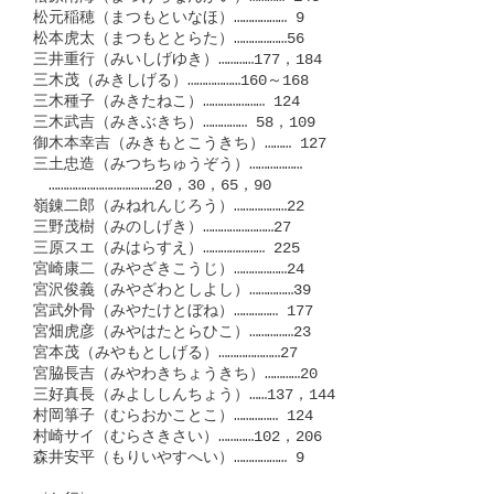
松元稲穂（まつもといなほ）……………… 9

松本虎太（まつもととらた）………………56

三井重行（みいしげゆき）…………177，184

三木茂（みきしげる）………………160～168

三木種子（みきたねこ）………………… 124

三木武吉（みきぶきち）…………… 58，109

御木本幸吉（みきもとこうきち）……… 127

三土忠造（みつちちゅうぞう）………………

　………………………………20，30，65，90

嶺錬二郎（みねれんじろう）………………22

三野茂樹（みのしげき）……………………27

三原スエ（みはらすえ）………………… 225

宮崎康二（みやざきこうじ）………………24

宮沢俊義（みやざわとしよし）……………39

宮武外骨（みやたけとぼね）…………… 177

宮畑虎彦（みやはたとらひこ）……………23

宮本茂（みやもとしげる）…………………27

宮脇長吉（みやわきちょうきち）…………20

三好真長（みよししんちょう）……137，144

村岡箏子（むらおかことこ）…………… 124

村崎サイ（むらさきさい）…………102，206

森井安平（もりいやすへい）……………… 9
