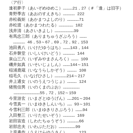
〈ア行〉

逢初夢子（あいぞめゆめこ）…………21，27（＃「逢」は旧字）

青野季吉（あおのすえきち）…………… 222

赤松義矩（あかまつよしのり）……………71

赤松渡（あかまつわたる）……………… 182

浅井清（あさいきよし）……………………39

有馬忠三郎（ありまちゅうざぶろう）………

　…………… 46，53～67，69，72，92，153

池田勇八（いけだゆうはち）………143，144

石井磐堂（いしいけいどう）…………… 144

泉山三六（いずみやまさんろく）……… 109

磯井如真（いそいじょしん）………144～151

稲浦鹿蔵（いなうらしかぞう）………… 108

稲毛久（いなげひさし）……………214～217

井上通女（いのうえつうじょ）………… 124

猪熊信男（いのくまのぶお）…………………

  ……………………………55，72，152～159

今里游玄（いまざとゆうげん）……201～204

今雪真一（いまゆきしんいち）…… 93～101

今雪利三郎（いまゆきりさぶろう）………94

入田整三（いりたせいぞう）…………… 169

岩田宙造（しわたちゅうぞう）……………66

岩部忠夫（いわぶただお）…………………99

上原勇作（うえはらゆうさく）………… 123
