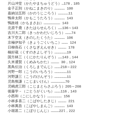
片山冲堂（かたやまちゅうどう）…178，185

金子正則（かねこまきのり）…………… 100

嘉納治五郎（かのうじごろう）……………11

鴨幸太郎（かもこうたろう）…………… 143

鴨政雄（かもまさお）…………………… 143

北原千鹿（きたはらせんろく）……136～143

吉川大二郎（きっかわだいじろう）………74

木下空太（きのしたくうた）…………… 106

京極伊知子（きょうごくいちこ）……… 124

日柳燕石（くさなぎえんせき）………… 178

楠好蔵（くすのきよしぞう）………………19

国方林三（くにかたりんぞう）……143，144

久米通賢（くめみちかた）………… 30，124

黒鳥伝治（くろしまでんじ）………218～222

河野一郎（こうのいちろう）………………11

河野謙三（こうのけんぞう）………………11

児島惟謙（こじまいけん）…………………70

児嶋虎三郎（こじまとらさぶろう）205～208

後藤学－（ごとうがくいち）………116，143

小西和（こにしかなう）………………… 156

小林多喜二（こばやしたきじ）………… 221

小林萬吾（こばやしまんご）…………… 143

小堀甚二（こぼりじんじ）…………22l，222
