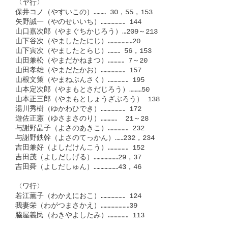
〈ヤ行〉

保井コノ（やすいこの）……… 30，55，153

矢野誠一（やのせいいち）……………… 144

山口嘉次郎（やまぐちかじろう）…209～213

山下谷次（やましたたにじ）………………20

山下寅次（やましたとらじ）……… 56，153

山田兼松（やまだかねまつ）………… 7～20

山田孝雄（やまだたかお）……………… 157

山根文策（やまねぶんさく）…………… 195

山本定次郎（やまもとさだじろう）………50

山本正三郎（やまもとしょうざぶろう） 138

湯川秀樹（ゆかわひでき）……………… 172

遊佐正憲（ゆさまさのり）…………  21～28

与謝野晶子（よさのあきこ）…………… 232

与謝野鉄幹（よさのてっかん）……232，234

吉田兼好（よしだけんこう）…………… 152

吉田茂（よしだしげる）………………29，37

吉田舜（よしだしゅん）………………43，46

〈ワ行〉

若江薫子（わかえにおこ）……………… 124

我妻栄（わがつまさかえ）…………………39

脇屋義民（わきやよしたみ）…………… 113
