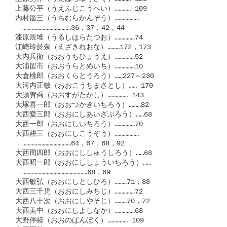
上藤公平（うえふじこうへい）………… 109

内村鑑三（うちむらかんぞう）………………

　………………………………36，37，42，44

漆原辰堆（うるしはらたつお）……………74

江崎玲於奈（えざきれおな）………172，173

大内兵衛（おおうちひょうえ）……………52

大浦留市（おおうらとめいち）……………10

大倉桃郎（おおくらとうろう）……227～230

大河内正敏（おおこうちまさとし）…… 170

大須賀喬（おおすがたかし）…………… 143

大塚喜一郎（おおつかきいちろう）………82

大西愛三郎（おおにしあいざぶろう）……68

大西一郎（おおにしいちろう）……………70

大西耕三（おおにしこうぞう）………………

　………………………………64，67，68，92

大西周四郎（おおにししゅうしろう）……68

大西昭一郎（おおにししょういちろう）……

　…………………………………………68，69

大西敏弘（おおにしとしひろ）………71，88

大西三千児（おおにしみちじ）……………72

大西八十次（おおにしやそじ）………70，72

大西美中（おおにしよしなか）……………68

大野伴睦（おおのばんぼく）…………… 109
