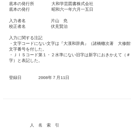
底本の発行所　　　  大和学芸図書株式会社

底本の発行　　　　  昭和六一年六月一五日　　

入力者名　　　　　　片山　尭

校正者名　　　　　　伏見賢治　　　　　

入力に関する注記

・文字コードにない文字は『大漢和辞典』（諸橋轍次著　大修館書
文字番号を付した。

・ＪＩＳコード第１・２水準にない旧字は新字におきかえて（＃「□
字）と表記した。

登録日　　　　2008年７月11日      
　　　　　人　名　索　引
