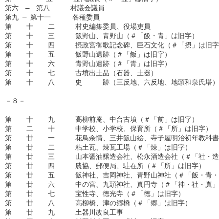
第六　―　第八　　　村議会議員

第九 ― 第十一　  　各種委員

第  　十  　二　　　村史編集委員、役場吏員

第　  十  　三　　　飯野山、青野山（＃「飯・青」は旧字）　　
第  　十  　四　　　摂政宮御歌記念碑、巨石文化（＃「摂」は旧字
第　  十  　五　　　飯野山遺跡（＃「飯」は旧字）　　　　　　　
第　  十　  六　　　青野山遺跡（＃「青」は旧字）　　　　　　
第  　十  　七　　　古墳出土品（石器、土器）

第　  十  　八　　　史　　　跡（三反地、六反地、地頭和泉氏塔）

－８－

第　  十  　九　　　高柳前庵、中台古墳（＃「前」は旧字）

第  　二　  十　　　中学校、小学校、保育所（＃「所」は旧字）

第　  廿  　一　　　花鳥余情、三井飯山絵、寺子屋明治初年教科
第　  廿  　二　　　粘土瓦、煉瓦工場（＃「煉」は旧字）　　　　
第　  廿　  三　　　山本醤油醸造会社、松永酒造会社（＃「社・
第　  廿  　四　　　農協、郵便局、駐在所（＃「所」は旧字）

第　  廿  　五　　　飯神社、吉岡神社、青野山神社（＃「飯・青
第　  廿  　六　　　中の宮、九頭神社、真円寺（＃「神・社・真
第  　廿  　七　　　宝性寺、徳光寺（＃「徳」は旧字）

第　  廿　  八　　　高柳橋、津の郷橋（＃「郷」は旧字）　　　　
第　  廿  　九　　　土器川改良工事
