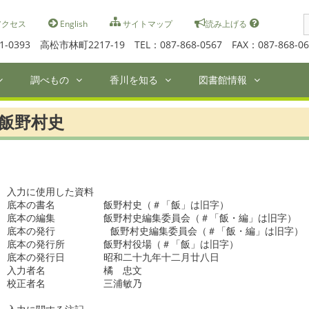
S
クセス
English
サイトマップ
読み上げる
f
1-0393 高松市林町2217-19 TEL：087-868-0567 FAX：087-868-06
調べもの
香川を知る
図書館情報
飯野村史
入力に使用した資料

底本の書名　　　　　飯野村史（＃「飯」は旧字）

底本の編集　　　　　飯野村史編集委員会（＃「飯・編」は旧字）

底本の発行          飯野村史編集委員会（＃「飯・編」は旧字）　
底本の発行所　　　　飯野村役場（＃「飯」は旧字）　　　　  　

底本の発行日　　　　昭和二十九年十二月廿八日

入力者名　　　　　　橘　忠文

校正者名　　　　　　三浦敏乃　　　
