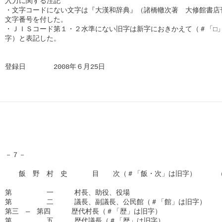
入力に関する注記

・文字コードにない文字は『大漢和辞典』（諸橋轍次著　大修館書店刊
文字番号を付した。

・ＪＩＳコード第１・２水準にない旧字は新字におきかえて（＃「□」
字）と表記した。

登録日　　　　2008年６月25日　 
－７－

　　飯　野　村　史　　 　目　　次（＃「飯・次」は旧字）　　　（
第　　　　　一　　　村長、助役、役場

第　　　　　二　　　議長、副議長、公民館（＃「館」は旧字）

第三　―　第四　　　歴代村長（＃「歴」は旧字）

第　　　　　五　　　歴代議長（＃「歴」は旧字）
