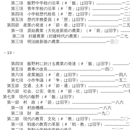
　　第二項　飯野中学校の沿革（＃「飯」は旧字）……………………………一二
　　第三項　青年学校の沿革（＃「青」は旧字）………………………………一二
　　第四項　小学校歴代校長（＃「歴」は旧字）………………………………一二
　　第五項　歴代学務委員（＃「歴」は旧字）…………………………………一二三
　第四節　産業の発達（＃「節・産」は旧字）…………………………………一二五
　　第一項　原始農業（大化改新前の農業）（＃「前」は旧字）……………
    第二項　封建農業（封建時代の農業）………………………………………一二七

　　第三項　明治維新後の農業……………………………………………………一三〇

－13－

　　第四項　飯野村に於ける農業の発達（＃「飯」は旧字）…………………
　　第五項　農事の改良……………………………………………………………一四〇

　　第六項　産業施設（＃「産」は旧字）………………………………………一四八

　　第七項　小作争議（＃「争」は旧字）………………………………………一五二

　第五節　交通、土木（＃「節・通」は旧字）…………………………………一六三
　第六節　社会、公安、衛生（＃「節・社」は旧字）…………………………一七
第七章　現代の飯野（＃「飯」は旧字）　　　　　　　　　　　　　
　第一節　村　政（＃「節」は旧字）……………………………………………一八六

　　第一項　村政機構………………………………………………………………一八六

　　第二項　財　政…………………………………………………………………一九〇

　第二節　現代の教育、文化（＃「教」は旧字）………………………………二〇一
　　第一項　戦後の教育の革新（＃「戦・教」は旧字）………………………二
　　第二項　新制小学校中学校の発足……………………………………………二〇二
