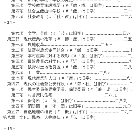
　　第三項　学校教育施設概要（＃「教・概」は旧字）………………………二
　　第四項　組合立飯山中学校（＃「飯」は旧字）……………………………二一
　　第五項　社会教育（＃「社・教」は旧字）…………………………………二二六
－14－

　　第六項　文学、芸能（＃「芸」は旧字）……………………………………二四八
　第三節　現代産業の改革（＃「節・産」は旧字）……………………………二五
　　第一項　農地改革………………………………………………………………二五三

　　第二項　飯野村農業協同組合（＃「飯」は旧字）…………………………二七
　　第三項　本村産業に対する表彰（＃「産」は旧字）………………………二
　　第四項　最近農業の科学化（＃「近」は旧字）……………………………二八
　　第五項　飯野村土地改良区（＃「飯」は旧字）……………………………二八
　　第六項　工　業…………………………………………………………………二八五

　　第七項　現代産業別人口（＃「産」は旧字）………………………………二八七
　第四節　現代の社会並公安施設（＃「節・社」は旧字）……………………二
　　第一項　民生委員兼児童委員、保護委員（＃「兼・児」は旧字）……
　　第二項　村営庶民住宅…………………………………………………………二八九

　　第三項　保育所（＃「所」は旧字）…………………………………………二八九

　　第四項　消防団（＃「消・団」は旧字）……………………………………二九〇
　第五節　自然地理の概要（＃「概」は旧字）…………………………………二九二
第八章　文化、民俗、人物略伝（＃「伝」は旧字）　　　　　　　　
－15－
