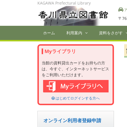
Skip
KAGAWA Prefectural Library
to
ア
content
〒76
ホーム
利用案内
資料をさがす
Myライブラリ
当館の資料貸出カードをお持ちの方
は、今すぐ、インターネットサービス
をご利用いただけます。
はじめてログインする方へ
オンライン利用者登録申請