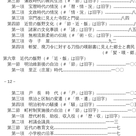
　第三節　藩政時代の農民生活（＃「節」は旧字）………………………………八
　　第一項　宝暦時代の情況（＃「暦・情・況」は旧字）………………………
　　第二項　文政時代の情況（＃「情・況」は旧字）……………………………八
　　第三項　宗門改に見えた寺院と門徒……………………………………………八四

　第四節　近世の飯野文化（＃「節・近・飯」は旧字）…………………………八
　　第一項　諸家の文化事蹟（＃「諸」は旧字）…………………………………八五
　　第二項　無相流新柔術の伝統（＃「術・伝」は旧字）………………………
　　第三項　寺　子　屋………………………………………………………………九二

　　第四項　斬髪、廃刀令に対する刀指の嘆願書に見えた郷士と農民

                                        （＃「髪・
第六章　近代の飯野（＃「近・飯」は旧字）　　　　　　　　　　　
　第一節　明治維新後の自治（＃「節」は旧字）………………………………一〇
　　第一項　里正（庄屋）時代……………………………………………………一〇〇

－12－

　　第二項　戸　長　時　代（＃「戸」は旧字）………………………………一〇二
　　第三項　県治と区制の変遷（＃「県・遷」は旧字）　……………………
　　第四項　明治初年の騒擾（＃「騒」は旧字）………………………………一〇五
　第二節　町村制実施後の自治（＃「節」は旧字）……………………………一〇
　　第一項　歴代村長、助役、収入役（＃「歴・収」は旧字）………………
　　第二項　村議会議員……………………………………………………………一一三

　第三節　近代の教育文化…………………………………………………………一一七　　

　　第一項　小学校の沿革…………………………………………………………一一七
