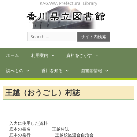
Skip
KAGAWA Prefectural Library
to
content
Search
for:
ホーム
利用案内
資料をさがす
調べもの
香川を知る
図書館情報
王越（おうごし）村誌
入力に使用した資料

底本の書名　　　　　王越村誌

底本の発行          王越校区連合自治会　　　　　  　
