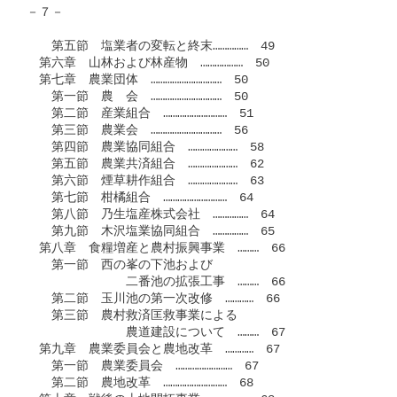
－７－

　　第五節　塩業者の変転と終末……………　49

　第六章　山林および林産物　………………　50

　第七章　農業団体　…………………………　50

　　第一節　農　会　…………………………　50

　　第二節　産業組合　………………………　51

　　第三節　農業会　…………………………　56

　　第四節　農業協同組合　…………………　58

　　第五節　農業共済組合　…………………　62

　　第六節　煙草耕作組合　…………………　63

　　第七節　柑橘組合　………………………　64

　　第八節　乃生塩産株式会社　……………　64

　　第九節　木沢塩業協同組合　……………　65

　第八章　食糧増産と農村振興事業　………　66

　　第一節　西の峯の下池および

　　　　　　　　二番池の拡張工事　………　66

　　第二節　玉川池の第一次改修　…………　66

　　第三節　農村救済匡救事業による

　　　　　　　　農道建設について　………　67

　第九章　農業委員会と農地改革　…………　67

　　第一節　農業委員会　……………………　67

　　第二節　農地改革　………………………　68
