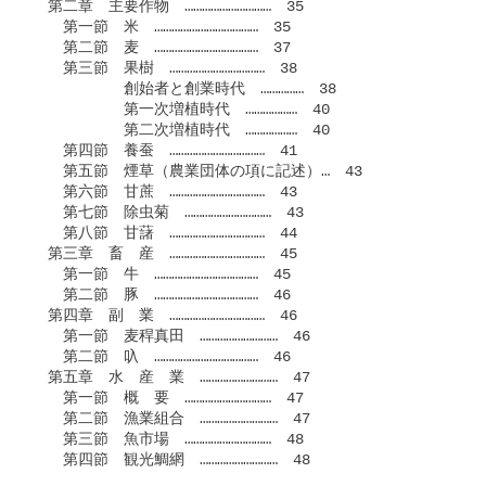
　第二章　主要作物　…………………………　35

　　第一節　米　………………………………　35

　　第二節　麦　………………………………　37

　　第三節　果樹　……………………………　38

　　　　　　創始者と創業時代　……………　38

　　　　　　第一次増植時代　………………　40

　　　　　　第二次増植時代　………………　40

　　第四節　養蚕　……………………………　41

　　第五節　煙草（農業団体の項に記述）…　43

　　第六節　甘蔗　……………………………　43

　　第七節　除虫菊　…………………………　43

　　第八節　甘藷　……………………………　44

　第三章　畜　産　……………………………　45

　　第一節　牛　………………………………　45

　　第二節　豚　………………………………　46

　第四章　副　業　……………………………　46

　　第一節　麦稈真田　………………………　46

　　第二節　叺　………………………………　46

　第五章　水　産　業　………………………　47

　　第一節　概　要　…………………………　47

　　第二節　漁業組合　………………………　47

　　第三節　魚市場　…………………………　48

　　第四節　観光鯛網　………………………　48
