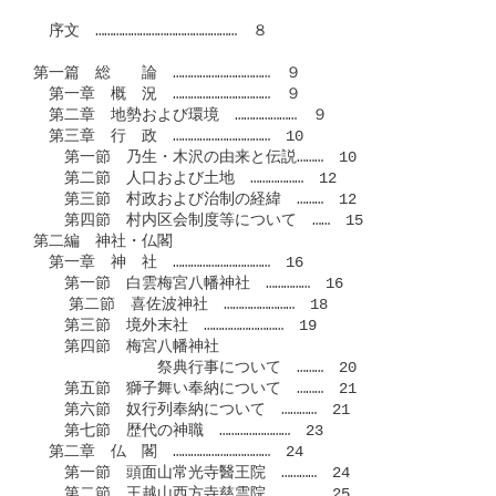
　序文　…………………………………………　８

第一篇　総　　論　……………………………　９

　第一章　概　況　……………………………　９

　第二章　地勢および環境　…………………　９

　第三章　行　政　……………………………　10

　　第一節　乃生・木沢の由来と伝説………　10

　　第二節　人口および土地　………………　12

　　第三節　村政および治制の経緯　………　12

　　第四節　村内区会制度等について　……　15

第二編　神社・仏閣　

　第一章　神　社　……………………………　16

　　第一節　白雲梅宮八幡神社　……………　16

    第二節　喜佐波神社　……………………　18

　　第三節　境外末社　………………………　19

　　第四節　梅宮八幡神社

　　　　　　　　祭典行事について　………　20

　　第五節　獅子舞い奉納について　………　21

　　第六節　奴行列奉納について　…………　21

　　第七節　歴代の神職　……………………　23

　第二章　仏　閣　……………………………　24

　　第一節　頭面山常光寺醫王院　…………　24

　　第二節　王越山西方寺慈雲院　…………　25
