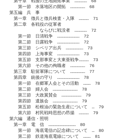
　第十章　戦後の土地開拓事業　……………　68

　　第一節　水落地区の開拓　………………　68

第五編　兵　事　

　第一章　徴兵と徴兵検査・入隊　…………　71

　第二章　各戦役の従軍者

　　　　　　　ならびに戦没者　……………　72

　　第一節　日清戦争　………………………　72

　　第二節　日露戦争　………………………　72

　　第三節　シベリア出兵　…………………　73

　　第四節　上海事変　………………………　73

　　第五節　支那事変と大東亜戦争…………　73

　　第六節　その他の殉職者　………………　76

　第三章　駐留軍隊について　………………　77

　第四章　銃後の守り　………………………　78

　　第一節　在郷軍人会とその活動　………　78

　　第二節　婦人会　…………………………　78

　　第三節　大政翼賛会　……………………　79

　　第四節　遺族会　…………………………　79

　　第五節　松根油の緊急生産について　…　79

　　第六節　村民戦時思想の昂揚　…………　79

第六編　通信・照明　

　第一章　電　信　……………………………　80

　　第一節　海底電信の記念碑について　…　80

　　第二節　鉄道海底電線について　………　81
