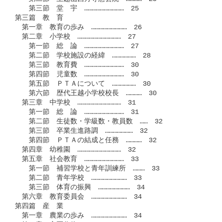
　　第三節　堂　宇　…………………………　25

第三篇　教　育　

　第一章　教育の歩み　………………………　26

　第二章　小学校　……………………………　27

　　第一節　総　論　…………………………　27

　　第二節　学校施設の経緯　………………　28

　　第三節　教育費　…………………………　30

　　第四節　児童数　…………………………　30

　　第五節　ＰＴＡについて　………………　30

　　第六節　歴代王越小学校校長　…………　30

　第三章　中学校　……………………………　31

　　第一節　総　論　…………………………　31

　　第二節　生徒数・学級数・教員数　……　32

　　第三節　卒業生進路調　…………………　32

　　第四節　ＰＴＡの結成と任務　…………　32

　第四章　幼稚園　……………………………　32

　第五章　社会教育　…………………………　33

　　第一節　補習学校と青年訓練所　………　33

　　第二節　青年学校　………………………　33

　　第三節　体育の振興　……………………　34

　第六章　教育委員会　………………………　34

第四篇　産　業　

　第一章　農業の歩み　………………………　34
