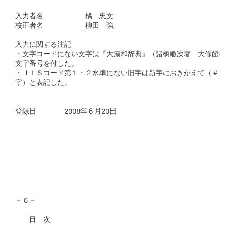
入力者名　　　　　　橘　忠文

校正者名　　　　　　柳田　強　　　

入力に関する注記

・文字コードにない文字は『大漢和辞典』（諸橋轍次著　大修館書
文字番号を付した。

・ＪＩＳコード第１・２水準にない旧字は新字におきかえて（＃「□
字）と表記した。

登録日　　　　2008年６月20日     
－６－

　　目　次
