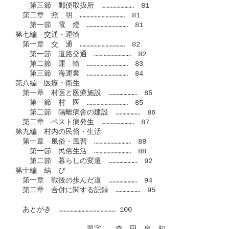
　　第三節　郵便取扱所　……………………　81

　第二章　照　明　……………………………　81

　　第一節　電　燈　…………………………　81

第七編　交通・運輸　

　第一章　交　通　……………………………　82

　　第一節　道路交通　………………………　82

　　第二節　運　輸　…………………………　83

　　第三節　海運業　…………………………　84

第八編　医療・衛生

　第一章　村医と医療施設　…………………　85

　　第一節　村　医　…………………………　85

　　第二節　隔離病舎の建設　………………　86

　第二章　ペスト病発生　……………………　87

第九編　村内の民俗・生活　

　第一章　風俗・風習　………………………　88

　　第一節　民俗生活　………………………　88

　　第二節　暮らしの変遷　…………………　92

第十編　結　び　

　第一章　戦後の歩んだ道　…………………　94

　第二章　合併に関する記録　………………　95

　あとがき　…………………………………… 100
