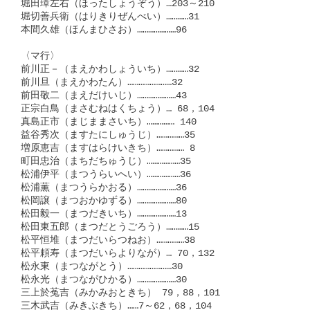
堀田璋左右（ほったしょうぞう）…203～210

堀切善兵衛（はりきりぜんべい）…………31

本間久雄（ほんまひさお）…………………96

〈マ行〉

前川正－（まえかわしょういち）…………32

前川旦（まえかわたん）……………………32

前田敬二（まえだけいじ）…………………43

正宗白鳥（まさむねはくちょう）… 68，104

真島正市（まじままさいち）…………… 140

益谷秀次（ますたにしゅうじ）……………35

増原恵吉（ますはらけいきち）…………… 8

町田忠治（まちだちゅうじ）………………35

松浦伊平（まつうらいへい）………………36

松浦薫（まつうらかおる）…………………36

松岡譲（まつおかゆずる）…………………80

松田毅一（まつだきいち）…………………13

松田東五郎（まつだとうごろう）…………15

松平恒堆（まつだいらつねお）……………38

松平頼寿（まつだいらよりなが）… 70，132

松永東（まつながとう）……………………30

松永光（まつながひかる）…………………30

三上於菟吉（みかみおときち） 79，88，101

三木武吉（みきぶきち）……7～62，68，104
