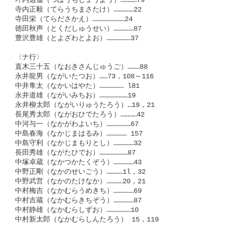
坪内逍遙（つぼうちしょうよう）…………79

寺内正毅（てらうちまさたけ）……………22

寺田栄（てらださかえ）……………………24

徳田秋声（とくだしゅうせい）……………87

豊沢豊雄（とよざわとよお）………………37

〈ナ行〉

直木三十五（なおきさんじゅうご）………88

永井龍男（ながいたつお）……73，108～116

中井隼太（なかいはやた）……………… l81

永井道雄（ながいみちお）…………………19

永井柳太郎（ながいりゅうたろう）…19，21

長尾秀太郎（ながおひでたろう）…………42

中河与一（なかがわよいち）………………67

中島春海（なかじまはるみ）…………… 157

中島守利（なかじまもりとし）……………32

長田秀雄（ながたひでお）…………………87

中塚卓蔵（なかつかたくぞう）……………43

中野正剛（なかのせいごう）…………1l，32

中野武営（なかのたけなか）…………20，21

中村梅吉（なかむらうめきち）……………69

中村吉蔵（なかむらきちぞう）……………87

中村静雄（なかむらしずお）………………10

中村新太郎（なかむらしんたろう） 15，119
