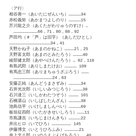
〈ア行〉

相谷善一（あいたにぜんいち）……………34

赤松義矩（あかまつよしのり）……………15

芥川龍之介（あくたがわりゅうのすけ）…

　…………………………66，71，80，88，92

芦田均（＃「芦」は旧字）（あしだひとし）

……………………………………………34，41

天野かね子（あまのかねこ）…………2l，25

天野富太郎（あまのとみたろう）…………40

綾部健太郎（あやべけんたろう）… 82，118

有島武郎（ありしまたけお）…………… 109

有馬忠三郎（ありまちゅうざぶろう）………

　…………………………………………24，63

安藤正純（あんどうまさずみ）……………34

石井光次郎（いしいみつじろう）…………38

石川達三（いしかわたつぞう）………… 101

石橋湛山（いしばしたんざん）……………38

池島信平（いけしましんぺい）……………69

板垣征四郎（いたがきせいしろう）………11

市島謙吉（いちじまけんきち）……………22

井出ヒロ（いでひろ）…………………… 145

伊藤博文（いとうひろふみ）………………21

井上文八郎（いのうえぶんぱちろう）……40
