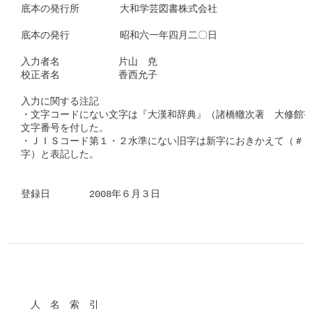
底本の発行所　　　  大和学芸図書株式会社

底本の発行　　　　  昭和六一年四月二〇日　　

入力者名　　　　　　片山　尭

校正者名　　　　　　香西允子　　　　　

入力に関する注記

・文字コードにない文字は『大漢和辞典』（諸橋轍次著　大修館書
文字番号を付した。

・ＪＩＳコード第１・２水準にない旧字は新字におきかえて（＃「□
字）と表記した。

登録日　　　　2008年６月３日      
　人　名　索　引
