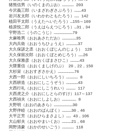
猪熊信男（いのくまのぶお）…………… 203

今沢義三郎（いまざわぎさぶろう）………43

岩川友太郎（いわかわともたろう）…… 142

植田平太郎（うえたへいたろう）…155～169

植原悦二郎（うえはらえつじろう）…31，34

宇野浩二（うのこうじ）……………………79

大麻唯男（おおあさただお）………………35

大内兵衛（おおうちひょうえ）……………37

大久保諶之丞（おおくぼじんのじょう） 128

大久保留次郎（おおくぼとめじろう）……26

大久保雅彦（おおくぼまさひこ）…………43

大隈重信（おおくましげのぶ） 20，22，150

大杉栄（おおすぎさかえ）…………………76

大西一郎（おおにしいちろう）…………… 8

大西耕造（おおにしこうぞう）……………43

大西行礼（おおにしこうれい）………… 117

大西虎之介（おおにしとらのすけ）117～137

大西禎夫（おおにしよしお）……………… 8

大野明（おおのあきら）……………………30

大野伴睦（おおのばんぼく）…………30，46

大平正芳（おおひらまさよし）…… 43，106

大山郁夫（おおやまいくお）…………21，68

岡野清豪（おかのせいごう）…………… 118
