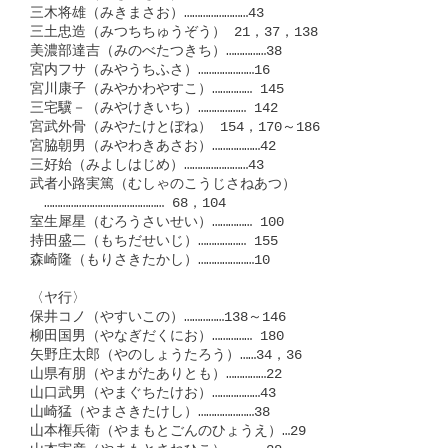
三木将雄（みきまさお）……………………43

三土忠造（みつちちゅうぞう） 21，37，138

美濃部達吉（みのべたつきち）……………38

宮内フサ（みやうちふさ）…………………16

宮川康子（みやかわやすこ）…………… 145

三宅驥－（みやけきいち）……………… 142

宮武外骨（みやたけとぼね） 154，170～186

宮脇朝男（みやわきあさお）………………42

三好始（みよしはじめ）……………………43

武者小路実篤（むしゃのこうじさねあつ）

　……………………………………… 68，104

室生犀星（むろうさいせい）…………… 100

持田盛二（もちだせいじ）……………… 155

森崎隆（もりさきたかし）…………………10

〈ヤ行〉

保井コノ（やすいこの）……………138～146

柳田国男（やなぎだくにお）…………… 180

矢野庄太郎（やのしょうたろう）……34，36

山県有朋（やまがたありとも）……………22

山口武男（やまぐちたけお）………………43

山崎猛（やまさきたけし）…………………38

山本権兵衛（やまもとごんのひょうえ）…29
