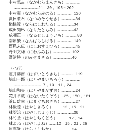
中村萬吉（なかむらまんきち）………………

　……………………………21，30，195～202

中村実（なかむらみのる）……………… 120

夏日漱石（なつめそうせき）………………84

楢橋渡（ならはしわたる）…………………34

成田知巳（なりたともみ）…………………42

成瀬正一（なるせしょういち）……………80

南原繁（なんばらしげる）……………… 140

西尾末広（にしおすえひろ）………………45

丹羽文雄（にわふみお）………………… 102

野溝勝（のみぞまさる）……………………46

〈ハ行〉

蓮井藤吉（はすいとうきち）…………… 119

鳩山一郎（はとやまいちろう）………………

　……………………………… 7，10，11，24

鳩山和夫（はとやまかずお）………………24

花井卓蔵（はないたくぞう）…25，150，181

浜口雄幸（はまぐちおさち）………………27

林毅陸（はやしきろく）…………12，15，21

林譲治（はやしじょうじ）…………………35

林竹堂（はやしちくどう）……………12，14

林よね（はやしよね）………12，15，21，25

原嘉近（はらよしちか）……………………24
