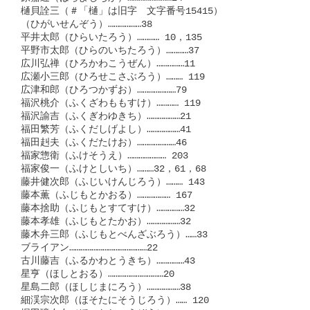
樋貝詮三（＃「樋」は旧字　文字番号15415）

（ひがいせんぞう）………………38

平井太郎（ひらいたろう）………… 10，135

平野市太郎（ひらのいちたろう）…………37

広川弘禅（ひろかわこうぜん）……………11

広瀬小三郎（ひろせこさぶろう）……… 119

広津和郎（ひろつかずお）…………………79

福沢桃介（ふくざわももすけ）………… 119

福沢諭吉（ふくぎわゆきち）………………21

福田繁芳（ふくだしげよし）………………41

福田赳夫（ふくだたけお）…………………46

福家惣衛（ふけそうえ）………………… 203

福家俊一（ふけとしいち）………32，61，68

藤井健次郎（ふじいけんじろう）……… 143

藤本薫（ふじもとかおる）……………… 167

藤本捨助（ふじもとすてすけ）……………32

藤本孝雄（ふじもとたかお）………………32

藤木弁三郎（ふじもとべんざぶろう）……33

ブライアン……………………………………22

古川藤吉（ふるかわとうきち）……………43

星亨（ほしとおる）…………………………20

星島二郎（ほしじまにろう）………………38

細渓宗次郎（ほそたにそうじろう）…… 120
