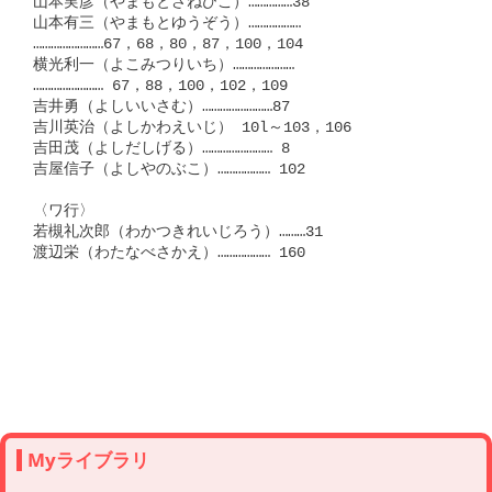
山本実彦（やまもとさねひこ）……………38

山本有三（やまもとゆうぞう）………………

……………………67，68，80，87，100，104

横光利一（よこみつりいち）…………………

…………………… 67，88，100，102，109

吉井勇（よしいいさむ）……………………87

吉川英治（よしかわえいじ） 10l～103，106

吉田茂（よしだしげる）…………………… 8

吉屋信子（よしやのぶこ）……………… 102

〈ワ行〉

若槻礼次郎（わかつきれいじろう）………31

渡辺栄（わたなべさかえ）……………… 160

Myライブラリ