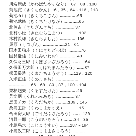
川端康成（かわばたやすなり） 67，88，100

菊池寛（きくちかん）16，35，64～116，l18

菊池五山（きくちござん）…………………65

菊池武脩（きくちたけなが）………………65

北吟吉（きたぎんきち）……………………37

北村小松（きたむらこまつ）…………… 102

木村義雄（きむらよしお）……………… 106

屈原（くつげん）………………………21，61

国木田独歩（くにきだどっぽ）……………76

国見巌雄（くにみいわお）…………………43

久保財三郎（くぼざいざぶろう）……… 164

久保田万太郎（くぼたまんたろう）………87

熊田長造（くまたちょうぞう）……119，120

久米正雄（くめまさお）………………………

…………………  66，68，80，87，100～104

栗栖赳夫（くるすたけお）…………………46

呉文炳（くれふみあき）……………………37

黒田チカ（くろだちか）……………139，145

桑島主計（くわじまかずえ）………………15

合田房太郎（ごうだふさたろう）……… 120

河野一郎（こうのいちろう）…………34，35

小島烏水（こじまうすい）…………187～194

小島政二郎（こじままさじろう）……………
