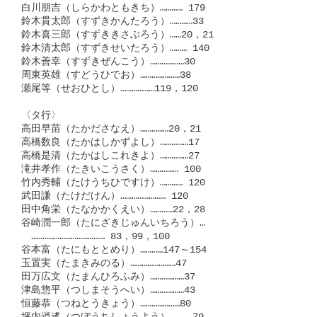
白川朋吉（しらかわともきち）………… 179

鈴木貫太郎（すずきかんたろう）…………33

鈴木喜三郎（すずききさぶろう）……20，21

鈴木清太郎（すずきせいたろう）……… 140

鈴木善幸（すずきぜんこう）………………30

周東英雄（すどうひでお）…………………38

瀬尾等（せおひとし）………………119，120

〈タ行〉

高田早苗（たかださなえ）……………20，21

高橋数良（たかはしかずよし）……………17

高橋是清（たかはしこれきよ）……………27

滝井孝作（たきいこうさく）…………… 100

竹内秀輔（たけうちひですけ）………… 120

武田謙（たけだけん）…………………… 120

田中角栄（たなかかくえい）…………22，28

谷崎潤一郎（たにざきじゅんいちろう）…

　………………………………… 83，99，100

谷本富（たにもととめり）…………147～154

玉置実（たまきみのる）……………………47

田万広文（たまんひろふみ）………………37

津島惣平（つしまそうへい）………………43

恒藤恭（つねとうきょう）…………………80
