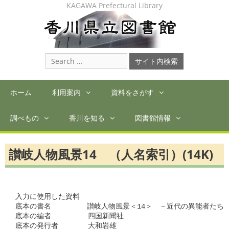
Skip
KAGAWA Prefectural Library
to
content
Search
for:
ホーム
利用案内
資料をさがす
調べもの
香川を知る
図書館情報
讃岐人物風景14 （人名索引）(14K)
入力に使用した資料

底本の書名　　　　　讃岐人物風景＜14＞　－近代の異能者たち

底本の編者　　　  　四国新聞社

底本の発行者　　　  大和岩雄
