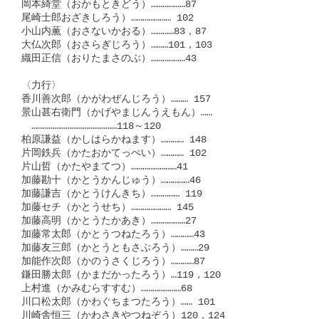
岡本綺堂（おかもときどう）………………87

尾崎士郎おざきしろう）………………… 102

小山内薫（おさないかおる）…………83，87

大仏次郎（おさらぎじろう）………101，103

織田正信（おりたまさのぶ）………………43

〈力行〉

香川善次郎（かがわぜんじろう）……… 157

景山甚右衛門（かげやまじんうえもん）……

　………………………………………118～120

柏原謙益（かしはらかねます）………… 148

片岡鉄兵（かたおかてっぺい）………… 102

片山哲（かたやまてつ）……………………41

加藤勘十（かとうかんじゅう）……………46

加藤謙吉（かとうけんきち）…………… 119

加藤セチ（かとうせち）………………… 145

加藤高明（かとうたかあき）………………27

加藤常太郎（かとうつねたろう）…………43

加藤友三郎（かとうともさぶろう）………29

加能作次郎（かのうさくじろう）…………87

鎌田勝太郎（かまだかったろう）…119，120

上村進（かみむらすすむ）…………………68

川口松太郎（かわぐちまつたろう）…… 101

川崎舎恒三（かわさきやつねぞう）120，124
