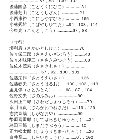
………………………………67，88，100～102

後藤国彦（ごとうくにひこ）………………31

後藤芝山（ごとうしざん）…………………21

小西康裕（こにしやすひろ）…………… 165

小林秀雄（こばやしひでお）…94，103，l14

今東光（こんとうこう）………………67，88

〈サ行〉

堺利彦（さかいとしひこ）…………………76

佐々栄三郎（ささえいざぶろう）…………43

佐々木味津三（ささきみつぞう）…………88

佐佐木茂索（ささきもさく）…………………

……………………………　67，92，100，101

佐藤栄作（さとうえいさく）…………… 126

佐藤春夫（さとうはるお）… 100，102，113

里見弴（さとみとん）………… 68，87，104

佐野文夫（さのふみお）……………………80

沢田正二郎（さわだしょうじろう）………79

寒川恒貞（さんがわつねさだ）……119，120

志賀直哉（しがなおや）……………………99

幣原喜重郎（しではらきじゅうろう）……34

島田三郎（しまださぶろう）………………10

正力松太郎（しょうりきまったろう）……26

白井喬二（しらいきょうじ）………IOl，102
