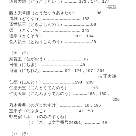
道興大師（どうこうだいし）…………… 173，174，177

　　　　　　　　　　　　　　　　          　→実慧

藤太夫章隆（とうだゆうあきたか）……………………36

道雄（どうゆう）……………………………………… 182

斎世親王（ときよしんのう）……………………………50

徳一（とくいち）……………………………………… 143

徳崇（とくそう）…………………………………101，104

舎人親王（とねりしんのう）……………………………28

〈ナ　行〉

奈賀王（ながおう）………………………………………67

日儀（にちぎ）……………………………………………48

日蓮（にちれん）…………………… 92，124，197，204

　　　　　　　　　　　　　　　        　→立正大師

仁徳（にんとく）…………………………………198，203

仁徳天皇（にんとくてんのう）…………………………19

仁明天皇（にんみょうてんのう）………………168，180，

　　　　　　　　　　　　　　　　           　　206

乃木希典（のぎまれすけ）……………………… 18，196

宣来子（のぶきこ）…………………………………41，53

野見宿〔ネ〕（のみのすくね）

　　　　（＃「ネ」は文字番号24851）……………… 40

〈ハ　行〉
