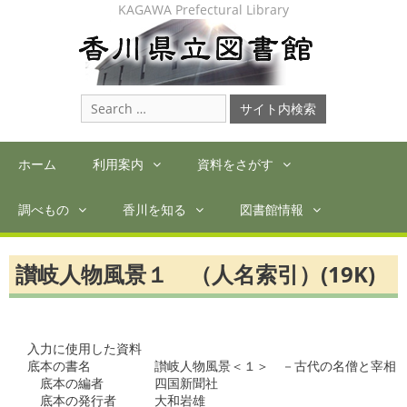
Skip
KAGAWA Prefectural Library
to
content
Search
for:
ホーム
利用案内
資料をさがす
調べもの
香川を知る
図書館情報
讃岐人物風景１ （人名索引）(19K)
入力に使用した資料

底本の書名　　　　　讃岐人物風景＜１＞　－古代の名僧と宰相

　底本の編者　　　　四国新聞社

　底本の発行者　　　大和岩雄
