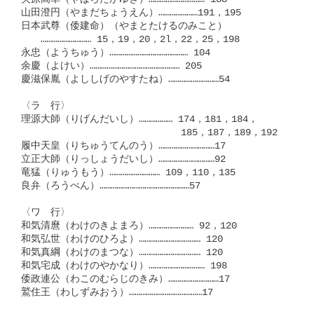
山田澄円（やまだちょうえん）…………………191，195

日本武尊（倭建命）（やまとたけるのみこと）

　　……………………… 15，19，20，2l，22，25，198

永忠（ようちゅう）…………………………………… 104

余慶（よけい）………………………………………… 205

慶滋保胤（よししげのやすたね）………………………54

〈ラ　行〉

理源大師（りげんだいし）……………… 174，181，184，

　　　　　　　　　　　　　　    185，187，189，192

履中天皇（りちゅうてんのう）…………………………17

立正大師（りっしょうだいし）…………………………92

竜猛（りゅうもう）……………………… 109，110，135

良弁（ろうべん）…………………………………………57

〈ワ　行〉

和気清麿（わけのきよまろ）…………………… 92，120

和気弘世（わけのひろよ）…………………………… 120

和気真綱（わけのまつな）…………………………… 120

和気宅成（わけのやかなり）………………………… 198

倭政連公（わこのむらじのきみ）………………………17

鷲住王（わしずみおう）…………………………………17
