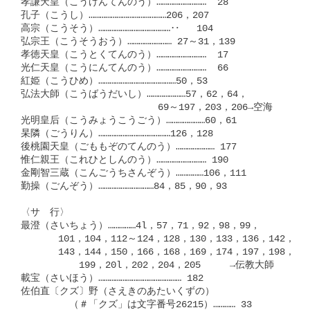
孝謙天皇（こうけんてんのう）………………………  28

孔子（こうし）……………………………………206，207

高宗（こうそう）…………………………………‥   104

弘宗王（こうそうおう）…………………… 27～31，139

孝徳天皇（こうとくてんのう）………………………  17

光仁天皇（こうにんてんのう）………………………  66

紅姫（こうひめ）……………………………………50，53

弘法大師（こうばうだいし）…………………57，62，64，

　　　　　　　　　         69～197，203，206→空海

光明皇后（こうみょうこうごう）…………………60，61

杲隣（ごうりん）…………………………………126，128

後桃園天皇（ごももぞのてんのう）………………… 177

惟仁親王（これひとしんのう）……………………… 190

金剛智三蔵（こんごうちさんぞう）……………106，111

勤操（ごんぞう）…………………………84，85，90，93

〈サ　行〉

最澄（さいちょう）……………4l，57，71，92，98，99，

　     101，104，112～124，128，130，133，136，142，

　     143，144，150，166，168，169，174，197，198，

　　       199，20l，202，204，205　　　→伝教大師

載宝（さいほう）……………………………………… 182

佐伯直〔クズ〕野（さえきのあたいくずの）

　　　　　（＃「クズ」は文字番号26215）………… 33
