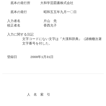
　底本の発行所　　　大和学芸図書株式会社

　底本の発行　　　　　昭和五五年九月一〇日

入力者名　　　　　　　片山　尭

校正者名　　　　　　　香西允子　　　　　

入力に関する注記

	文字コードにない文字は『大漢和辞典』（諸橋轍次著　大修館書店刊）の

	文字番号を付した。

登録日　　　　2008年1月31日      
　　　　　　人　名　索　引
