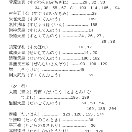
菅原道真（すがわらのみちざね）……………29，32，33，

　　　    　34，38～55，67，81，103，114，165，194

村主五十公（すぐりのいかきみ）………………………28

朱雀天皇（すぎくてんのう）………………………… 189

素性法印（すじょうほういん）……………………… 188

崇神天皇（すじんてんのう）……………………………14

崇徳天皇（すとくてんのう）…………………24，26，27，

　　　　　　　　　　　　　　　　　      　　36，38

須売保礼（すめほれ）………………………………16，17

成務天皇（せいむてんのう）………………………14，20

清和天皇（せいわてんのう）……………………180，182

喜無畏三蔵（ぜんむいさんぞう）…………93，106，129

増圭（ぞうけい）…………………………………………48

則夫武后（そくてんぶこう）……………………………65

〈夕　行〉

太閤（豊臣）秀吉（たいこう〔とよとみ〕ひ

　　　でよし）……………………………………185，189

醍醐天皇（だいごてんのう）………………  50，53，54，

　　　　　　　　　　　　　　　     　169，185，204

泰範（たいはん）…………………  123，126，155，174

平惟時（たいらのこれとき）……………………………36

平正盛（たいらのまさもり）…………………………  36

高階遠成（たかしなのとうなり）………………111，126
