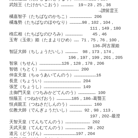
武殻王（たけかいこおう）……………  19～23，25，36

　　　　　　　　　　　　　　　          →讃留霊王

橘嘉智子（たちばなのかちこ）……………………… 206

橘逸勢（たちばなのほやなり）……………98，102，104，

　　　　　　　　　　　　　　　　　   111，149，180

楕広相（たちばなのひろみ）…………………    45，46

玉寄（玉依）姫（たまよりひめ）…… 71，75，76，100，

　　　　　　　　　　　　　           136→阿古屋姫

智証大師（ちしょうだいし）……………  98，173，174，

　　　　　　　　　　　　   196，197，199，201，205

智泉（ちせん）………………………126，128，178，206

智徳（ちとく）………………………………………… 200

仲哀天皇（ちゅうあいてんのう）………………………16

長意（ちょうい）……………………………………… 204

張芝（ちょうし）……………………………………… 149

土御門天皇（つちみかどてんのう）………………… 100

恒蔭王（つねかげおう）………………185，186→葛聾王

恒貞親王（つねさだしんのう）……………………… 160

伝教大師（でんぎょうだいし）…………… 92，98，113，

　　　　　　　　　　　　　          197，202→最澄

天智天皇（てんちてんのう）………………………… 202

天武天皇（てんむてんのう）…………………… 28，202

道元（どうげん）…………………………………197，204
