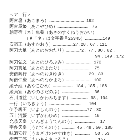
＜ア　行＞

阿古麿（あこまろ）…………………………………… 192

阿古屋姫（あこやひめ）………………………………　75

朝野宿〔ネ〕魚養（あさのすくねうおかい）

      （＃「ネ」は文字番号25345）…………………149

安宿王（あすかおう）……………………27,28，67，111

阿刀大足（あとのおおたり）……………72，77，80，82，

　　　　　　　　　　　　　        　　94，149，172

阿刀弘文（あとのひろぶみ）………………………… 172

阿刀真足（あとのまたり）……………………………  75

安倍興行（あべのおきゆき）………………………29，33

阿倍仲麿（あべのなかまろ）………………………… 100

綾子姫（あやこひめ）…………………… 184，185，186

綾貞宜（あやのさだのぶ）……………………………  36

石川道益（いしかわみちます）………………… 98，104

一行（いちぎょう）…………………………………   104

伊予親王（いよしんのう）…………………………77，80

五十河媛（いずかわひめ）……………………………  15

允恭天皇（いんぎょうてんのう）……………………  17

宇多天皇（うだてんのう）…………… 45，49，50，185

味酒安行（うまざけのやすゆき）………………  50，53

衛門三郎（えいもんさぶろう）……………………   157
