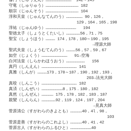
修円（しゅうえん）……………………………  142～145

守竜（しゅりゅう）…………………………………… 182

順宗（じゅんそう）…………………………………… 104

淳和天皇（じゅんなてんのう）………………… 90，126，

　　　　　　　　　　　        　129，164，165，198

淳祐（じゅんゆう）…………………………………   194

聖徳太子（しょうとくたいし）………………56，71，75

聖宝（しょうほう）………… 174，178，180～190，195

　　　　　　　　　　　　　　　      　　→理源大師

聖武夫皇（しょうむてんのう）…………56，57，59，67

如空（じょくう）……………………………   91→空海

白河法皇（しらかわほうおう）……………………   156

真円（しんえん）……………………………………… 141

真雅（しんが）…………173，178～187，190，192，193，

　　　　　　　　　　　　　       　　203→法光大師

真咬（しんこう）……………………………………… 182

真済（しんぜい）………………………8，175．180，182

真然（しんぜん）…………… 175，178，182，183，187

親鸞（しんらん）………………92，119，124，197，204

　　　　　　　　　　　　　　　        　→見真大師

菅原清公（すがわらのきよとも）……………40，4l，98，

　　　　　　　　　　　　　　　　　　       　　103

菅原是善（すがわらのこれよし）……………40，41，42

菅原古人（すがわらのふるひと）………………………40
