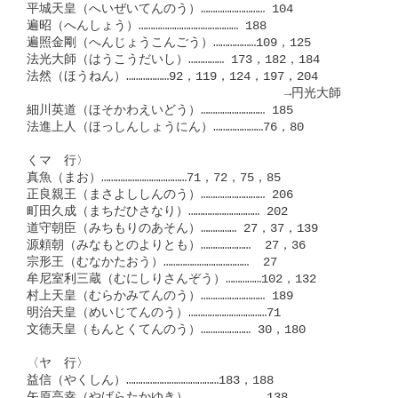
平城天皇（へいぜいてんのう）……………………… 104

遍昭（へんしょう）…………………………………… 188

遍照金剛（へんじょうこんごう）………………109，125

法光大師（はうこうだいし）…………… 173，182，184

法然（ほうねん）………………92，119，124，197，204

　　　　　　　　　　　　　　　          →円光大師

細川英道（ほそかわえいどう）……………………… 185

法進上人（ほっしんしょうにん）…………………76，80

くマ　行〉

真魚（まお）………………………………71，72，75，85

正良親王（まさよししんのう）……………………… 206

町田久成（まちだひさなり）………………………… 202

道守朝臣（みちもりのあそん）…………… 27，37，139

源頼朝（みなもとのよりとも）…………………  27，36

宗形王（むなかたおう）………………………………  27

牟尼室利三蔵（むにしりさんぞう）……………102，132

村上天皇（むらかみてんのう）……………………… 189

明治天皇（めいじてんのう）……………………………71

文徳天皇（もんとくてんのう）………………… 30，180

〈ヤ　行〉

益信（やくしん）…………………………………183，188

矢原高幸（やばらたかゆき）………………………… 138
