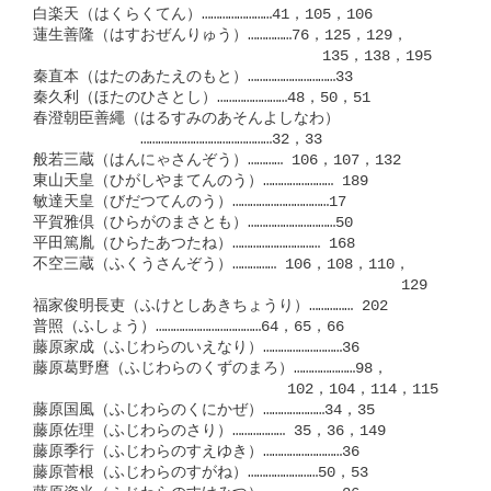
白楽天（はくらくてん）……………………41，105，106

蓮生善隆（はすおぜんりゅう）……………76，125，129，

　　　　　　　　　　　　　　　　     135，138，195

秦直本（はたのあたえのもと）…………………………33

秦久利（ほたのひさとし）……………………48，50，51

春澄朝臣善繩（はるすみのあそんよしなわ）

　　　　　　　………………………………………32，33

般若三蔵（はんにゃさんぞう）………… 106，107，132

東山天皇（ひがしやまてんのう）…………………… 189

敏達天皇（びだつてんのう）……………………………17

平賀雅倶（ひらがのまさとも）…………………………50

平田篤胤（ひらたあつたね）………………………… 168

不空三蔵（ふくうさんぞう）…………… 106，108，110，

　　　　　　　　　　　　　　　　　　　       　129

福家俊明長吏（ふけとしあきちょうり）…………… 202

普照（ふしょう）………………………………64，65，66

藤原家成（ふじわらのいえなり）………………………36

藤原葛野麿（ふじわらのくずのまろ）…………………98，

　　　　　　　　　　　　        102，104，114，115

藤原国風（ふじわらのくにかぜ）…………………34，35

藤原佐理（ふじわらのさり）……………… 35，36，149

藤原季行（ふじわらのすえゆき）………………………36

藤原菅根（ふじわらのすがね）……………………50，53
