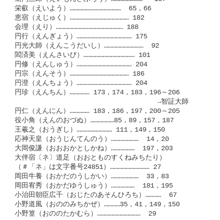
栄叡（えいよう）…………………………………  65，66

恵宿（えじゅく）……………………………………… 182

会理（えり）…………………………………………… 188

円行（えんぎょう）…………………………………… 175

円光大師（えんこうだいし）…………………………  92

閻済美（えんさいび）………………………………… 101

円修（えんしゅう）…………………………………… 204

円宗（えんそう）……………………………………… 186

円澄（えんちょう）…………………………………… 204

円珍（えんちん）…………… 173，174，183，196～206

　　　　　　　　　　　　　　          　→智証大師

円仁（えんにん）…………… 183，186，197，200～205

役小角（えんのおづぬ）………………85，89，157，187

王羲之（おうぎし）……………………… 111，149，150

応神天皇（おうじんてんのう）…………………  14，20

大岡俊謙（おおおかとしかね）………………  197，203

大伴宿〔ネ〕道足（おおとものすくねみちたり）

（＃「ネ」は文字番号24851）………………………… 27

岡田牛養（おかだのうしかい）…………………  33，83

岡田宥秀（おかだゆうしゅう）………………  181，195

小治田朝臣広千（おじたのあそんひろち）…………  67

小野道風（おののみちかぜ）…………35，41，149，150

小野篁（おののたかむら）……………………………  29
