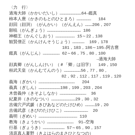
〈力　行〉

過海大師（かかいだいし）………………………64→鑑真

柿本人麿（かきのもとのひとまろ）………………   184

顔回（顔渕）（がんかい）（がんえん）………206，207

願暁（がんぎょう）…………………………………… 186

神櫛王（かんぐしおう）…………………… 15～22，138

観賢僧正（かんけんそうじょう）……………  169，178

　　　　　　　　        181，183，186～195→阿古麿

鑑真（がんじん）………………… 62～66，75，80，100

　　　　　　　　　　　　　　　          →過海大師

顔真卿（がんしんけい）（＃「卿」は旧字）  149，150

桓武天皇（かんむてんのう）…………………56，77，80，

　　　　　　　　      　82，92，112，117，119，120

義海（ぎかい）………………………………………   204

義真（ぎしん）………………………198，199，203，204

木曾義仲（きそよしなか）……………………………  36

紀夏井（きのなつい）…………………………29，30，32

吉備穴戸武媛（きびあなどのたけひめ）…………19，20

吉備武彦（きびのたけひこ）…………………………  20

義明（ぎめい）………………………………………… 110

教海（きょうかい）……………………………  91→空海

行基（ぎょうき）……………………… 57～65，90，157

清原真人夏野（きよはらのまさひとなつの）
