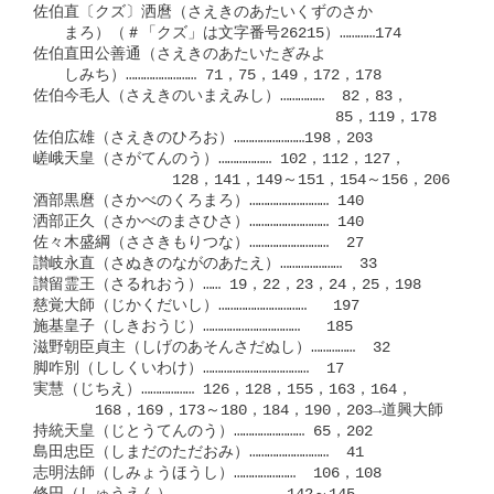
佐伯直〔クズ〕洒麿（さえきのあたいくずのさか

　　まろ）（＃「クズ」は文字番号26215）…………174

佐伯直田公善通（さえきのあたいたぎみよ

　　しみち）…………………… 71，75，149，172，178

佐伯今毛人（さえきのいまえみし）……………  82，83，

　　　　　　　　　　　　　　　        85，119，178

佐伯広雄（さえきのひろお）……………………198，203

嵯峨天皇（さがてんのう）……………… 102，112，127，

　　　　       　128，141，149～151，154～156，206

酒部黒麿（さかべのくろまろ）……………………… 140

洒部正久（さかべのまさひさ）……………………… 140

佐々木盛綱（ささきもりつな）………………………  27

讃岐永直（さぬきのながのあたえ）…………………  33

讃留霊王（さるれおう）…… 19，22，23，24，25，198

慈覚大師（じかくだいし）…………………………   197

施基皇子（しきおうじ）……………………………   185

滋野朝臣貞主（しげのあそんさだぬし）……………  32

脚咋別（ししくいわけ）………………………………  17

実慧（じちえ）……………… 126，128，155，163，164，

       168，169，173～180，184，190，203→道興大師

持統天皇（じとうてんのう）…………………… 65，202

島田忠臣（しまだのただおみ）………………………  41

志明法師（しみょうほうし）…………………  106，108
