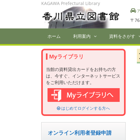
Skip
KAGAWA Prefectural Library
to
ア
content
〒76
ホーム
利用案内
資料をさがす
Myライブラリ
当館の資料貸出カードをお持ちの方
は、今すぐ、インターネットサービス
をご利用いただけます。
はじめてログインする方へ
オンライン利用者登録申請