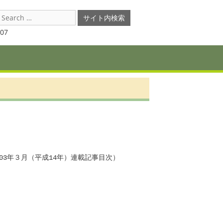
earch
or:
07