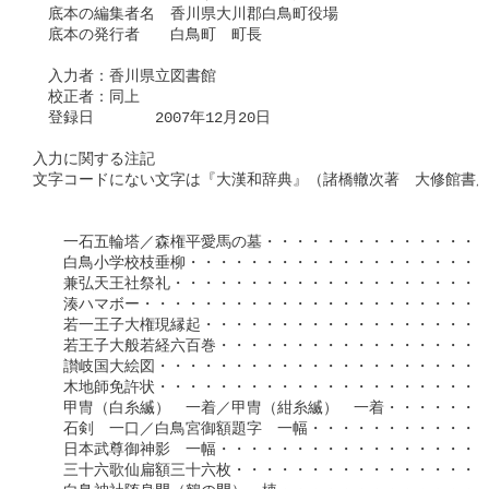
　底本の編集者名　香川県大川郡白鳥町役場

　底本の発行者　　白鳥町　町長　

　入力者：香川県立図書館

　校正者：同上

　登録日　　　　2007年12月20日

入力に関する注記　　

文字コードにない文字は『大漢和辞典』（諸橋轍次著　大修館書店
　　一石五輪塔／森権平愛馬の墓・・・・・・・・・・・・・・・・第
　　白鳥小学校枝垂柳・・・・・・・・・・・・・・・・・・・・・第
　　兼弘天王社祭礼・・・・・・・・・・・・・・・・・・・・・・第
　　湊ハマボー・・・・・・・・・・・・・・・・・・・・・・・・第
　　若一王子大権現縁起・・・・・・・・・・・・・・・・・・・・第
　　若王子大般若経六百巻・・・・・・・・・・・・・・・・・・・第
　　讃岐国大絵図・・・・・・・・・・・・・・・・・・・・・・・第
　　木地師免許状・・・・・・・・・・・・・・・・・・・・・・・第
　　甲冑（白糸縅）　一着／甲冑（紺糸縅）　一着・・・・・・・・第
　　石剣　一口／白鳥宮御額題字　一幅・・・・・・・・・・・・・第
　　日本武尊御神影　一幅・・・・・・・・・・・・・・・・・・・第
　　三十六歌仙扁額三十六枚・・・・・・・・・・・・・・・・・・第