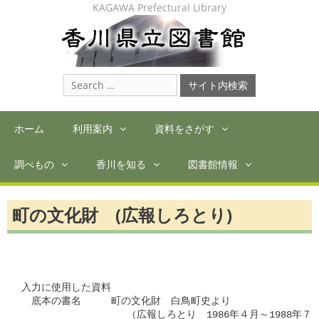
Skip
KAGAWA Prefectural Library
to
content
Search
for:
ホーム
利用案内
資料をさがす
調べもの
香川を知る
図書館情報
町の文化財 (広報しろとり)
入力に使用した資料

　底本の書名　　　町の文化財　白鳥町史より

               　　（広報しろとり　1986年４月～1988年