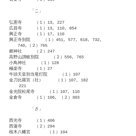
　　　　　「こ」

弘憲寺　　　（１）13, 227

広昌寺　　　（１）13, 110, 854

興正寺　　　（１）17, 110

興正寺別院　　　（１）451, 577, 618, 732,

　　740,（２）765

郷神社　　　（２）247

高野山讃岐別院　　　（２）556, 765

小鳥神社　　　（１）128

極楽寺　　　（１）27

牛頭天皇別当竜灯院　　　（１）107

金刀比羅宮（社）　　　（１）107, 182

    221

金光院松尾寺　　　（１）107, 110

金倉寺　　　（１）106, （２）303

　　　　　「さ」

西光寺　　　（１）406

西蓮寺　　　（２）294

桜木八幡宮　　　　（１）104
