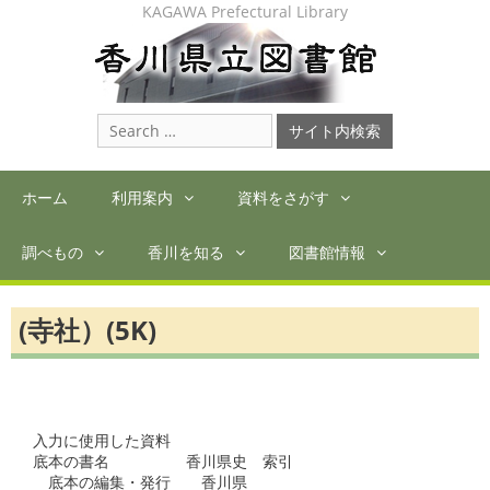
Skip
KAGAWA Prefectural Library
to
content
Search
for:
ホーム
利用案内
資料をさがす
調べもの
香川を知る
図書館情報
(寺社）(5K)
入力に使用した資料

底本の書名　　　　　香川県史　索引

　底本の編集・発行　　香川県
