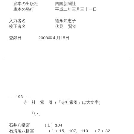
　底本の出版社　　　　四国新聞社

　底本の発行　　　　　平成二年三月三十一日

入力者名　　　　　　　徳永知恵子

校正者名　　　　　　　伏見  賢治　　　　　

登録日　　　　2008年４月15日      
―　193　―

      寺　社　索　引（「寺社索引」は大文字）

　　　　　「い」

石井八幡宮　　　（１）104

石清尾八幡宮　　　（１）15, 107, 110  （２）32
