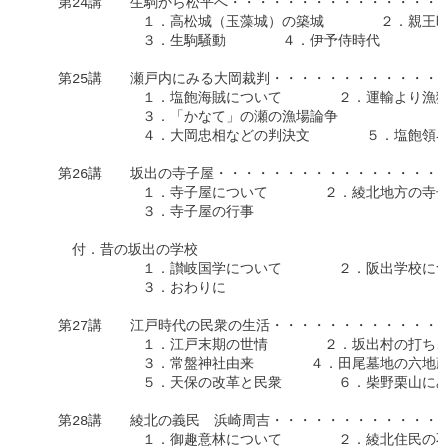
　　第24講　　生駒から松平へ・・・・・・・・・・・・・・・・・
　　　　　　　　１．高松城（玉藻城）の築城　　　　２．親王時
　　　　　　　　３．生駒騒動　　　　４．伊予侍時代　　　　５
　　第25講　　瀬戸内にみる大岡裁判・・・・・・・・・・・・・・
　　　　　　　　１．塩飽海賊について　　　　２．運輸より漁猟
　　　　　　　　３．「かなて」の瀬の漁場論争

　　　　　　　　４．大岡忠相などの判決文　　　　５．塩飽領界
　　第26講　　坂出の寺子屋・・・・・・・・・・・・・・・・・・
　　　　　　　　１．寺子屋について　　　　２．綾北地方の寺子
　　　　　　　　３．寺子屋の行事

　　　付．昔の坂出の学校

　　　　　　　　１．讃岐国学について　　　　２．阪出学校につ
　　　　　　　　３．おわりに

　　第27講　　江戸時代の民衆の生活・・・・・・・・・・・・・・
　　　　　　　　１．江戸末期の世情　　　　２．坂出村の打ちこ
　　　　　　　　３．常盤神社由来　　　　４．田尾墓地の六地蔵
　　　　　　　　５．天保の改革と民衆　　　　６．柴野栗山にみ
　　第28講　　綾北の義民　浜崎周吉・・・・・・・・・・・・・・
　　　　　　　　１．御趣意林について　　　　２．綾北住民の不