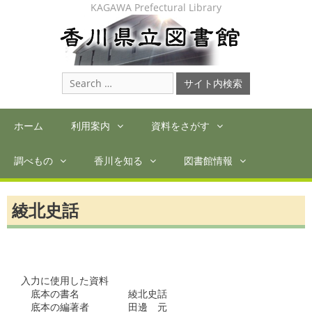
Skip
KAGAWA Prefectural Library
to
content
Search
for:
ホーム
利用案内
資料をさがす
調べもの
香川を知る
図書館情報
綾北史話
入力に使用した資料

　底本の書名　　　　　綾北史話

　底本の編著者　　　　田邊　元　　
