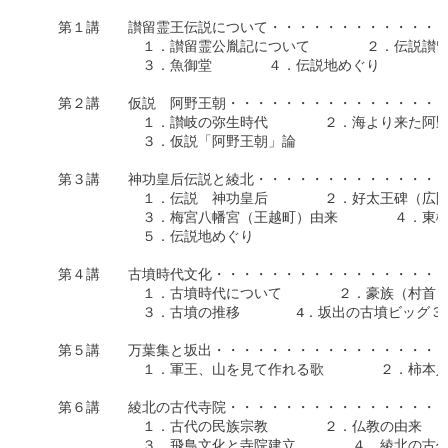
　　第１講　　讃留霊王伝説について・・・・・・・・・・・・・
　　　　　　　　１．讃留霊公胤記について　　　　２．伝説讃留
　　　　　　　　３．魚御堂　　　　４．伝説地めぐり

　　第２講　　仮説　阿野王朝・・・・・・・・・・・・・・・・
　　　　　　　　１．讃岐の弥生時代　　　　２．海より来た阿野
　　　　　　　　３．仮説「阿野王朝」論

　　第３講　　神功皇后伝説と綾北・・・・・・・・・・・・・・・
　　　　　　　　１．伝説　神功皇后　　　　２．好太王碑（広開
　　　　　　　　３．梅宮八幡宮（王越町）由来　　　　４．東梶
　　　　　　　　５．伝説地めぐり

　　第４講　　古墳時代文化・・・・・・・・・・・・・・・・・・
　　　　　　　　１．古墳時代について　　　　２．豪族（村首）
　　　　　　　　３．古墳の推移　　　　4．坂出の古墳ビッグ３

　　第５講　　万葉集と坂出・・・・・・・・・・・・・・・・・・
　　　　　　　　１．軍王、山を見て作れる歌　　　　２．柿本人
　　第６講　　綾北の古代寺院・・・・・・・・・・・・・・・・・
　　　　　　　　１．古代の民族宗教　　　　２．仏教の由来

　　　　　　　　３．飛鳥文化と寺院建立　　　　４．綾北の古代