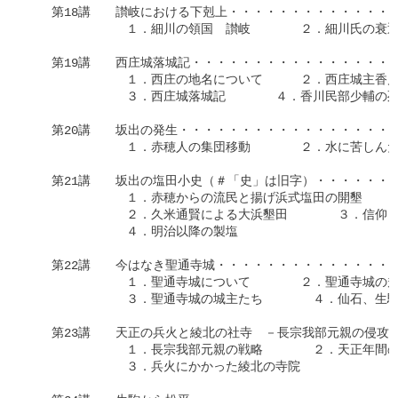
　　第18講　　讃岐における下剋上・・・・・・・・・・・・・・
　　　　　　　　１．細川の領国　讃岐　　　　２．細川氏の衰退
　　第19講　　西庄城落城記・・・・・・・・・・・・・・・・・
　　　　　　　　１．西庄の地名について　　　２．西庄城主香川
　　　　　　　　３．西庄城落城記　　　　４．香川民部少輔の死
　　第20講　　坂出の発生・・・・・・・・・・・・・・・・・・
　　　　　　　　１．赤穂人の集団移動　　　　２．水に苦しんだ
　　第21講　　坂出の塩田小史（＃「史」は旧字）・・・・・・・
　　　　　　　　１．赤穂からの流民と揚げ浜式塩田の開墾

　　　　　　　　２．久米通賢による大浜墾田　　　　３．信仰

　　　　　　　　４．明治以降の製塩

　　第22講　　今はなき聖通寺城・・・・・・・・・・・・・・・
　　　　　　　　１．聖通寺城について　　　　２．聖通寺城の規
　　　　　　　　３．聖通寺城の城主たち　　　　４．仙石、生駒
　　第23講　　天正の兵火と綾北の社寺　－長宗我部元親の侵攻－・
　　　　　　　　１．長宗我部元親の戦略　　　　２．天正年間の
　　　　　　　　３．兵火にかかった綾北の寺院
