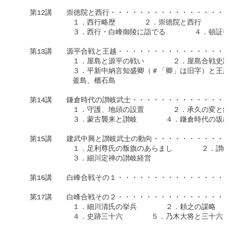
　　第12講　　崇徳院と西行・・・・・・・・・・・・・・・・・
　　　　　　　　１．西行略歴　　　　２．崇徳院と西行

　　　　　　　　３．西行・白峰御陵に詣でる　　　　４．頓証寺
　　第13講　　源平合戦と王越・・・・・・・・・・・・・・・・
　　　　　　　　１．屋島と源平の戦い　　　　２．屋島合戦史跡
　　　　　　　　３．平新中納言知盛卿（＃「卿」は旧字）と王越
　　　　　　　　釜島、櫃石島

　　第14講　　鎌倉時代の讃岐武士・・・・・・・・・・・・・・
　　　　　　　　１．守護、地頭の設置　　　　２．承久の変と綾
　　　　　　　　３．蒙古襲来と讃岐　　　　４．鎌倉時代の坂出
　　第15講　　建武中興と讃岐武士の動向・・・・・・・・・・・
　　　　　　　　１．足利尊氏の叛旗のあらまし　　　　２．讃岐
　　　　　　　　３．細川定禅の讃岐経営

　　第16講　　白峰合戦その１・・・・・・・・・・・・・・・・
　　第17講　　白峰合戦その２・・・・・・・・・・・・・・・・
　　　　　　　　１．細川清氏の挙兵　　　　２．頼之の謀略　　
　　　　　　　　４．史跡三十六　　　　５．乃木大将と三十六
