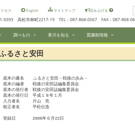
S
クセス
English
サイトマップ
読み上げる
f
1-0393 高松市林町2217-19 TEL：087-868-0567 FAX：087-868-06
調べもの
香川を知る
図書館情報
ふるさと安田
底本の書名　  ふるさと安田－戦後の歩み－

底本の編者　　戦後の安田誌編集委員会

底本の発行者　戦後の安田誌編集委員会

底本の発行日　平成１８年１月　

入力者名　　　片山　尭

校正者名　　　平松伝造

登録日　　　　2006年６月22日
