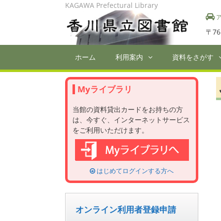
Skip
KAGAWA Prefectural Library
to
ア
content
〒76
ホーム
利用案内
資料をさがす
Myライブラリ
当館の資料貸出カードをお持ちの方
は、今すぐ、インターネットサービス
をご利用いただけます。
はじめてログインする方へ
オンライン利用者登録申請