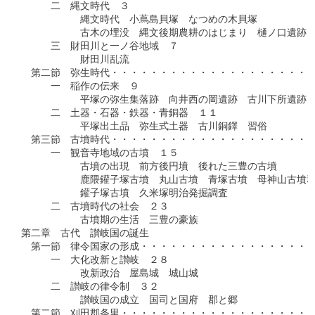
　　　二　縄文時代　３

　　　　　　縄文時代　小蔦島貝塚　なつめの木貝塚

　　　　　　古木の埋没　縄文後期農耕のはじまり　樋ノ口遺跡

　　　三　財田川と一ノ谷地域　７

　　　　　　財田川乱流

　第二節　弥生時代・・・・・・・・・・・・・・・・・・・・・
　　　一　稲作の伝来　９

　　　　　　平塚の弥生集落跡　向井西の岡遺跡　古川下所遺跡

　　　二　土器・石器・鉄器・青銅器　１１

　　　　　　平塚出土品　弥生式土器　古川銅鐸　習俗

　第三節　古墳時代・・・・・・・・・・・・・・・・・・・・・
　　　一　観音寺地域の古墳　１５

　　　　　　古墳の出現　前方後円墳　後れた三豊の古墳

　　　　　　鹿隈鑵子塚古墳　丸山古墳　青塚古墳　母神山古墳群
　　　　　　鑵子塚古墳　久米塚明治発掘調査

　　　二　古墳時代の社会　２３

　　　　　　古墳期の生活　三豊の豪族

第二章　古代　讃岐国の誕生

　第一節　律令国家の形成・・・・・・・・・・・・・・・・・・
　　　一　大化改新と讃岐　２８

　　　　　　改新政治　屋島城　城山城

　　　二　讃岐の律令制　３２

　　　　　　讃岐国の成立　国司と国府　郡と郷

　第二節　刈田郡条里・・・・・・・・・・・・・・・・・・・・