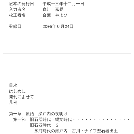
底本の発行日　　平成十三年十二月一日

入力者名　　　　森川　嘉晃

校正者名　　　　合葉　やよひ

登録日　　　　　2005年６月24日

　　　　　　　　　　　　　　　　　　　　　　　　　　　　　　
目次

はじめに

発刊によせて

凡例

第一章　原始　瀬戸内の夜明け

　第一節　旧石器時代・縄文時代・・・・・・・・・・・・・・・
　　　一　旧石器時代　２

　　　　　　氷河時代の瀬戸内　古川・ナイフ型石器出土
