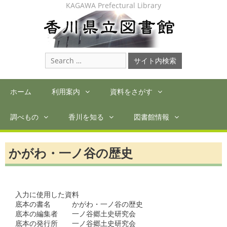
Skip
KAGAWA Prefectural Library
to
content
Search
for:
ホーム
利用案内
資料をさがす
調べもの
香川を知る
図書館情報
かがわ・一ノ谷の歴史
入力に使用した資料

底本の書名　　　かがわ・一ノ谷の歴史

底本の編集者　　一ノ谷郷土史研究会

底本の発行所　　一ノ谷郷土史研究会
