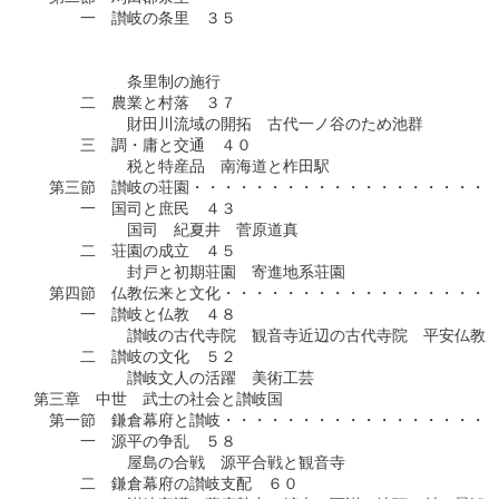
　　　一　讃岐の条里　３５

　　　　　　　　　　　　　　　　　　　　　　　　　　　　　　
　　　　　　　　　　　　　　　　　　　　　　　　　　　　　　
　　　　　　条里制の施行

　　　二　農業と村落　３７

　　　　　　財田川流域の開拓　古代一ノ谷のため池群

　　　三　調・庸と交通　４０

　　　　　　税と特産品　南海道と柞田駅

　第三節　讃岐の荘園・・・・・・・・・・・・・・・・・・・・
　　　一　国司と庶民　４３

　　　　　　国司　紀夏井　菅原道真

　　　二　荘園の成立　４５

　　　　　　封戸と初期荘園　寄進地系荘園

　第四節　仏教伝来と文化・・・・・・・・・・・・・・・・・・
　　　一　讃岐と仏教　４８

　　　　　　讃岐の古代寺院　観音寺近辺の古代寺院　平安仏教と
　　　二　讃岐の文化　５２

　　　　　　讃岐文人の活躍　美術工芸

第三章　中世　武士の社会と讃岐国

　第一節　鎌倉幕府と讃岐・・・・・・・・・・・・・・・・・・
　　　一　源平の争乱　５８

　　　　　　屋島の合戦　源平合戦と観音寺

　　　二　鎌倉幕府の讃岐支配　６０
