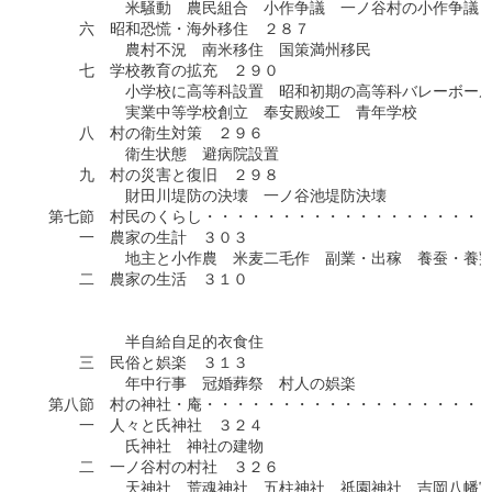
　　　　　　米騒動　農民組合　小作争議　一ノ谷村の小作争議

　　　六　昭和恐慌・海外移住　２８７

　　　　　　農村不況　南米移住　国策満州移民

　　　七　学校教育の拡充　２９０

　　　　　　小学校に高等科設置　昭和初期の高等科バレーボール
　　　　　　実業中等学校創立　奉安殿竣工　青年学校

　　　八　村の衛生対策　２９６

　　　　　　衛生状態　避病院設置

　　　九　村の災害と復旧　２９８

　　　　　　財田川堤防の決壊　一ノ谷池堤防決壊

　第七節　村民のくらし・・・・・・・・・・・・・・・・・・・
　　　一　農家の生計　３０３

　　　　　　地主と小作農　米麦二毛作　副業・出稼　養蚕・養鶏
　　　二　農家の生活　３１０

　　　　　　　　　　　　　　　　　　　　　　　　　　　　　　
　　　　　　　　　　　　　　　　　　　　　　　　　　　　　　
　　　　　　半自給自足的衣食住

　　　三　民俗と娯楽　３１３

　　　　　　年中行事　冠婚葬祭　村人の娯楽

　第八節　村の神社・庵・・・・・・・・・・・・・・・・・・・
　　　一　人々と氏神社　３２４

　　　　　　氏神社　神社の建物

　　　二　一ノ谷村の村社　３２６

　　　　　　天神社　荒魂神社　五柱神社　祇園神社　吉岡八幡宮