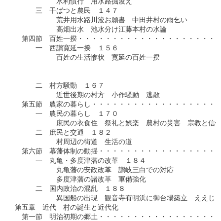
　　　　　　水利慣行　用水路掘浚え

　　　三　干ばつと農民　１４７

　　　　　　荒井用水路川浚お願書　中田井村の雨乞い

　　　　　　高畑出水　池水分け江藤本村の水論

　第四節　百姓一揆・・・・・・・・・・・・・・・・・・・・・
　　　一　西讃寛延一揆　１５６

　　　　　　百姓の生活惨状　寛延の百姓一揆

　　　　　　　　　　　　　　　　　　　　　　　　　　　　　　
　　　　　　　　　　　　　　　　　　　　　　　　　　　　　　
　　　二　村方騒動　１６７

　　　　　　近世後期の村方　小作騒動　逃散

　第五節　農家の暮らし・・・・・・・・・・・・・・・・・・・
　　　一　農民の暮らし　１７０

　　　　　　庶民の衣食住　祭礼と娯楽　農村の災害　宗教と信仰
　　　二　庶民と交通　１８２

　　　　　　村周辺の街道　生活の道

　第六節　幕藩体制の動揺・・・・・・・・・・・・・・・・・・
　　　一　丸亀・多度津藩の改革　１８４

　　　　　　丸亀藩の安政改革　讃岐三白での対応

　　　　　　多度津藩の諸改革　軍備強化

　　　二　国内政治の混乱　１８８

　　　　　　異国船の出現　観音寺有明浜に御台場築立　ええじゃ
第五章　近代　村の誕生と近代化

　第一節　明治初期の郷土・・・・・・・・・・・・・・・・・・