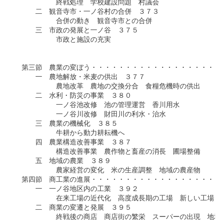
　　　　　　終戦処理　学校建設問題　村議会

　　　二　観音寺市・一ノ谷村の合併　３７３

　　　　　　合併の動き　観音寺市との合併

　　　三　市政の発展と一ノ谷　３７５

　　　　　　市政と施設の充実

　　　　　　　　　　　　　　　　　　　　　　　　　　　　　　
　　　　　　　　　　　　　　　　　　　　　　　　　　　　　　
　第三節　農業の変ぼう・・・・・・・・・・・・・・・・・・・
　　　一　農地解放・米麦の供出　３７７

　　　　　　農地改革　農地の交換分合　食糧危機時の供出

　　　二　水利・防災の事業　３８０

　　　　　　一ノ谷池改修　池の管理運営　香川用水

　　　　　　一ノ谷川改修　財田川の利水・治水

　　　三　農業の機械化　３８５

　　　　　　牛耕から動力耕耘機へ

　　　四　農業構造改善事業　３８７

　　　　　　構造改善事業　農作物と畜産の消長　圃場整備

　　　五　地域の農業　３８９

　　　　　　農家経営の変化　米の生産調整　地域の農産物

　第四節　商工業の進展・・・・・・・・・・・・・・・・・・・
　　　一　一ノ谷地区内の工業　３９２

　　　　　　在来工場の近代化　高度成長期の工場　新しい工場

　　　二　商業の変遷と発展　３９５

　　　　　　終戦後の商店　商店街の繁栄　スーパーの出現　地域