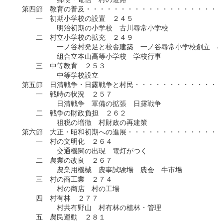
　　　　　　郵便・電信　村の道路

　第四節　教育の普及・・・・・・・・・・・・・・・・・・・・
　　　一　初期小学校の設置　２４５

　　　　　　明治初期の小学校　古川尋常小学校

　　　二　村立小学校の拡充　２４９

　　　　　　一ノ谷村発足と校舎建築　一ノ谷尋常小学校創立　小
　　　　　　組合立本山高等小学校　学校行事

　　　三　中等教育　２５３

　　　　　　中等学校設立

　第五節　日清戦争・日露戦争と村民・・・・・・・・・・・・・
　　　一　戦時の状況　２５７

　　　　　　日清戦争　軍備の拡張　日露戦争

　　　二　戦争の財政負担　２６２

　　　　　　祖税の増徴　村財政の再建策

　第六節　大正・昭和初期への進展・・・・・・・・・・・・・・
　　　一　村の文明化　２６４

　　　　　　交通機関の出現　電灯がつく

　　　二　農業の改良　２６７

　　　　　　農業用機械　農事試験場　農会　牛市場

　　　三　村の商工業　２７４

　　　　　　村の商店　村の工場

　　　四　村有林　２７７

　　　　　　村共有野山　村有林の植林・管理

　　　五　農民運動　２８１
