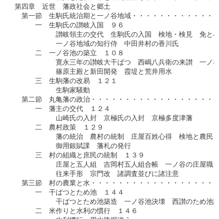
第四章　近世　藩政社会と郷土

　第一節　生駒氏統治期と一ノ谷地域・・・・・・・・・・・・・
　　　一　生駒氏の讃岐入国　９６

　　　　　　讃岐領主の交代　生駒氏の入国　検地・検見　免と小
　　　　　　一ノ谷地域の知行侍　中田井村の香川氏

　　　二　一ノ谷池の築立　１０８

　　　　　　寛永三年の讃岐大干ばつ　西嶋八兵衛の来讃　一ノ谷
　　　　　　篠原主殿と新田開発　霞堤と荒井用水

　　　三　生駒藩の改易　１２１

　　　　　　生駒家騒動

　第二節　丸亀藩の政治・・・・・・・・・・・・・・・・・・・
　　　一　藩主の交代　１２４

　　　　　　山崎氏の入封　京極氏の入封　京極多度津藩

　　　二　農村政策　１２９

　　　　　　藩の統治　農村の統制　庄屋百姓心得　検地と農民　
　　　　　　御用銀賦課　藩札の発行

　　　三　村の組織と庶民の統制　１３９

　　　　　　庄屋と五人組　吉岡村五人組合帳　一ノ谷の庄屋職

　　　　　　往来手形　宗門改　諸調査並びに諸注意

　第三節　村の農業と水・・・・・・・・・・・・・・・・・・・
　　　一　干ばつとため池　１４４

　　　　　　干ばつとため池築造　一ノ谷池決壊　西讃のため池築
　　　二　米作りと水利の慣行　１４６
