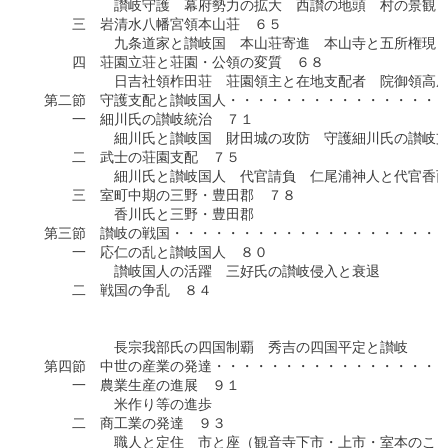
　　　　　　讃岐守護　幕府勢力の拡大　西讃の地頭　村の景観と
　　　三　岩清水八幡宮領本山荘　６５

　　　　　　九条道家と讃岐国　本山荘寄進　本山寺と五所権現

　　　四　荘園立荘と荘園・公領の変質　６８

　　　　　　日吉社領柞田荘　荘園領主と在地支配者　院御領高屋
　第二節　守護支配と讃岐国人・・・・・・・・・・・・・・・・
　　　一　細川氏の讃岐統治　７１

　　　　　　細川氏と讃岐国　財田城の攻防　守護細川氏の讃岐支
　　　二　武士の荘園支配　７５

　　　　　　細川氏と讃岐国人　代官請負　仁尾浦神人と代官香西
　　　三　室町中期の三野・豊田郡　７８

　　　　　　香川氏と三野・豊田郡

　第三節　讃岐の戦国・・・・・・・・・・・・・・・・・・・・
　　　一　応仁の乱と讃岐国人　８０

　　　　　　讃岐国人の活躍　三好氏の讃岐侵入と衰退

　　　二　戦国の争乱　８４

　　　　　　　　　　　　　　　　　　　　　　　　　　　　　　
　　　　　　　　　　　　　　　　　　　　　　　　　　　　　　
　　　　　　長宗我部氏の四国制覇　秀吉の四国平定と讃岐

　第四節　中世の産業の発達・・・・・・・・・・・・・・・・・
　　　一　農業生産の進展　９１

　　　　　　米作り等の進歩

　　　二　商工業の発達　９３

　　　　　　職人と定住　市と座（観音寺下市・上市・室本のこう