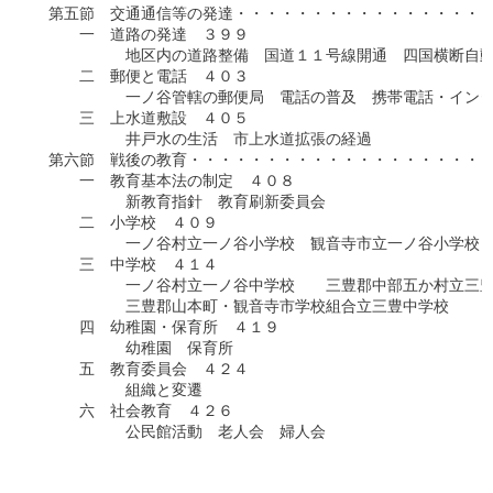
　第五節　交通通信等の発達・・・・・・・・・・・・・・・・・
　　　一　道路の発達　３９９

　　　　　　地区内の道路整備　国道１１号線開通　四国横断自動
　　　二　郵便と電話　４０３

　　　　　　一ノ谷管轄の郵便局　電話の普及　携帯電話・インタ
　　　三　上水道敷設　４０５

　　　　　　井戸水の生活　市上水道拡張の経過

　第六節　戦後の教育・・・・・・・・・・・・・・・・・・・・
　　　一　教育基本法の制定　４０８

　　　　　　新教育指針　教育刷新委員会

　　　二　小学校　４０９

　　　　　　一ノ谷村立一ノ谷小学校　観音寺市立一ノ谷小学校

　　　三　中学校　４１４

　　　　　　一ノ谷村立一ノ谷中学校　　三豊郡中部五か村立三豊
　　　　　　三豊郡山本町・観音寺市学校組合立三豊中学校

　　　四　幼稚園・保育所　４１９

　　　　　　幼稚園　保育所

　　　五　教育委員会　４２４

　　　　　　組織と変遷

　　　六　社会教育　４２６

　　　　　　公民館活動　老人会　婦人会
