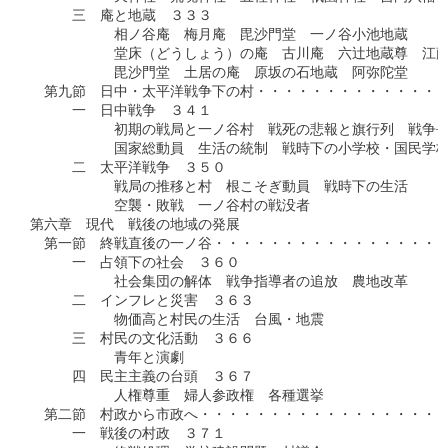
　　　三　庵と地蔵　３３３

　　　　　　相ノ谷庵　梅月庵　毘沙門堂　一ノ谷小池地蔵

　　　　　　堂床（どうしょう）の庵　古川庵　六辻地蔵尊　江藤
　　　　　　毘沙門堂　土居の庵　原坂の石地蔵　阿弥陀堂

　第九節　日中・太平洋戦争下の村・・・・・・・・・・・・・・
　　　一　日中戦争　３４１

　　　　　　初期の戦局と一ノ谷村　戦死の悲報と旗行列　戦争長
　　　　　　国家総動員　生活の統制　戦時下の小学校・国民学校
　　　二　太平洋戦争　３５０

　　　　　　戦局の推移と村　根こそぎ動員　戦時下の生活

　　　　　　空襲・敗戦　一ノ谷村の戦没者

第六章　現代　戦後の地域の発展

　第一節　終戦直後の一ノ谷・・・・・・・・・・・・・・・・・
　　　一　占領下の社会　３６０

　　　　　　社会集団の解体　戦争指導者の追放　農地改革

　　　二　インフレと災害　３６３

　　　　　　物価高と村民の生活　台風・地震

　　　三　村民の文化活動　３６６

　　　　　　青年と演劇

　　　四　民主主義の台頭　３６７

　　　　　　人権尊重　婦人参政権　各種選挙

　第二節　村政から市政へ・・・・・・・・・・・・・・・・・・
　　　一　戦後の村政　３７１
