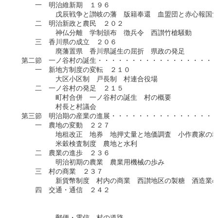
　　　一　明治維新期　１９６

　　　　　　戊辰戦争と讃岐の藩　版籍奉還　血盟団と赤心報国党
　　　二　明治新政と農民　２０２

　　　　　　神仏分離　学制頒布　徴兵令　西讃竹槍騒動

　　　三　香川県の成立　２０６

　　　　　　廃藩置県　香川県誕生の屈折　県政の発足

　第二節　一ノ谷村の誕生・・・・・・・・・・・・・・・・・・
　　　一　新地方制度の変転　２１０

　　　　　　大区小区制　戸長制　村連合役場

　　　二　一ノ谷村の発足　２１５

　　　　　　町村合併　一ノ谷村の誕生　村の概要

　　　　　　村長と村議会

　第三節　明治期の産業の進展・・・・・・・・・・・・・・・・
　　　一　農地の変動　２２７

　　　　　　地租改正　地券　地押丈量と地価調査　小作農家の増
　　　　　　米穀検査制度　農地と水利

　　　二　農業の進歩　２３６

　　　　　　明治初期の農業　農業用機械の歩み

　　　三　村の商業　２３７

　　　　　　新貨幣制度　村内の商業　西讃地区の製糖　酒造業の
　　　四　交通・通信　２４２

　　　　　　　　　　　　　　　　　　　　　　　　　　　　　　
　　　　　　　　　　　　　　　　　　　　　　　　　　　　　　