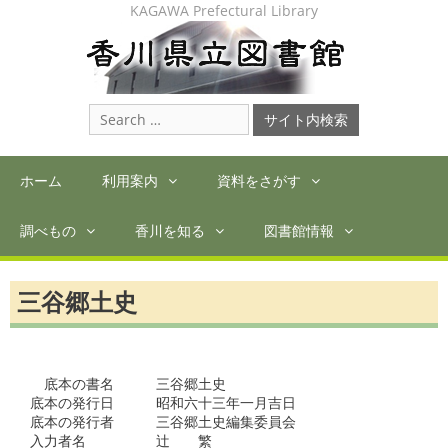
Skip
KAGAWA Prefectural Library
to
content
Search
for:
ホーム
利用案内
資料をさがす
調べもの
香川を知る
図書館情報
三谷郷土史
　底本の書名　　　三谷郷土史

底本の発行日　　　昭和六十三年一月吉日

底本の発行者　　　三谷郷土史編集委員会

入力者名　　　　　辻　　繁
