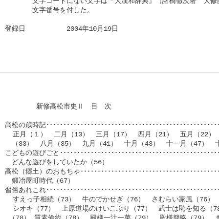
　　　　文字コードにない文字は『大漢和辞典』（諸橋徹次著　大修館
　　　　文字番号を付した。

登録日　　　　　　2004年10月19日

	新修高松市史Ⅱ　目　次

高松の歳時記･･････････････････････････････････････････････････
  正月（１）　二月（13）　三月（17）　四月（21）　五月（22）　
　（33）　八月（35）　九月（41）　十月（43）　十一月（47）　十
こどもの遊びごと･･････････････････････････････････････････････
　どんな遊びをしていたか（56）

高松（郷土）のおもちゃ････････････････････････････････････････
　鍛冶屋町時代（67）

習俗あれこれ･････････････････････････････････････････････････
  すえっ子相続（73）　牛のでかせぎ（76）　さむらい家風（76）
  シオキ（77）　上原道場のけいこぶり（77）　武士は恥を知る（78
 （78） 質素倹約（78）　殿様一汁一菜（79）　殿様簡略（79）　