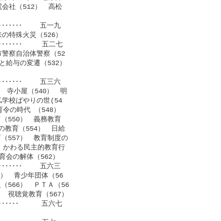
会社（512）　高松

･････････ 　　五一九

の特殊火災（526）

････････     五二七

警察自治体警察（52

給与の変遷（532）

･････････　　 五三六

　寺小屋（540）　明

学校ばやりの世(54

令の時代 （548）

550）　義務教育

教育（554）　日給

（557）　教育制度の

　かわる民主的教育行

会の解体（562）

･････････　　 五六三

）　青少年団体（56

（566）　ＰＴＡ（56

　視聴覚教育（567）

･･････　    五六七
