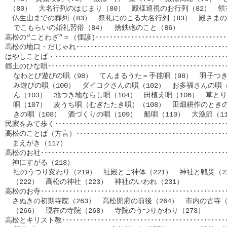
 （80）　大名行列のはじまり（80）　殿様巡視のお行列（82）　領主
　仏生山までの葬列（83）　祭礼にのこる大名行列（83）　殿さまのお
  でこもらいの婚礼習俗（84）  捨鉄砲のこと（86）

高松の“ことわざ”＝（俚諺)･････････････････････････････････････
高松の地口・だじゃれ･･････････････････････････････････････････
はやしことば・････････････････････････････････････････････････
郷土のひな唄･････････････････････････････････････････････････
  なわとび遊びの唄（98）　てんまるうた＝手毬唄（98）　羽子つき唄
  み遊びの唄（100）　ダイコクさんの唄（102）　お多福さんの唄（
  ん（103）　地つき地ならし唄（104）　田植え唄（106）　草とり
  唄（107）　麦うち唄（むぎたたき唄）（108）　田畑耕作のときの
  きの唄（108）　酒づくりの唄（109）　船唄（110）　大漁節（11
民家をみて歩く････････････････････････････････････････････････
高松のことば（方言）･･････････････････････････････････････････
　まえがき（117）　

高松のお社･･･････････････････････････････････････････････････
　神にすがる（218）

  社のうつり変わり（219）　社殿とご神体（221）　神社と戦災（2
　（222）　高松の神社（223）　神社のいわれ（231）

高松のお寺･･･････････････････････････････････････････････････
　さぬきの初期寺院（263）　高松開府の前後（264）　市内の古寺（2
　（266）　現在の寺院（268）　寺院のうつりかわり（273）

高松とキリスト教･････････････････････････････････････････････