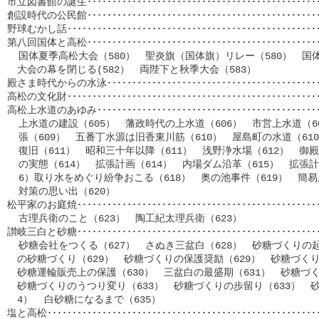
市立図書館の誕生･･････････････････････････････････････････････
創設時代の公民館･･････････････････････････････････････････････
野球むかし話･････････････････････････････････････････････････
第八回国体と高松･･････････････････････････････････････････････
  国体夏季高松大会（580）　聖炎旗（国体旗）リレー（580）　国体
　大会の幕を閉じる(582）　両陛下と秋季大会（583）

殿さま時代からの水泳･･････････････････････････････････････････
高松の文化財･････････････････････････････････････････････････
高松上水道のあゆみ･････････････････････････････････････････････
  上水道の建設（605）　藩政時代の上水道（606）　市営上水道（60
  張（609）　五番丁水源は旧香東川筋（610）　屋島町の水道（61
  復旧（611）　昭和三十年以降（611）　浅野浄水場（612）　御殿
  の実態（614）　拡張計画（614）　内場ダム沿革（615）　拡張計
  6）取り水をめぐり紛争おこる（618）　奥の池事件（619）　簡易上
  対策の思い出（620）　

松平家のお庭焼････････････････････････････････････････････････
  古理兵衛のこと（623）　陶工紀太理兵衛（623）

讃岐三白と砂糖････････････････････････････････････････････････
  砂糖会社をつくる（627）　さぬき三盆白（628）　砂糖づくりの起
　の砂糖づくり（629）　砂糖づくりの保護奨励（629）　砂糖づくりの
　砂糖運輪販売上の保護（630）　三盆白の最盛期（631）　砂糖づくり
　砂糖づくりのうつり変り（633）　砂糖づくりの歩留り（633）　砂
　4）  白砂糖になるまで（635）

塩と高松･････････････････････････････････････････････････････