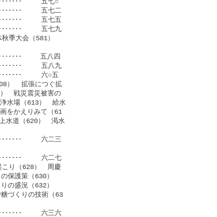
･･･････     五七○

･･･････     五七二

････････     五七五

･･･････     五七九

秋季大会（581）　

･･･････　   五八四

････････     五八九

･･････     六○五

8）  拡張につぐ拡

0）　戦災震災被害の

浄水場（613）　給水

画をかえりみて（61

水道（620）　渇水

･･･････     六二三

･･･････     六二七

こり（628）　周慶

保護策（630）　

の盛況（632）　

糖づくりの技術（63

････････     六三六
