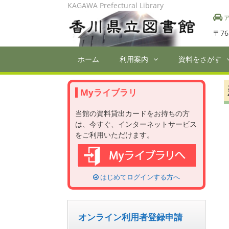
Skip
KAGAWA Prefectural Library
to
ア
content
〒76
ホーム
利用案内
資料をさがす
Myライブラリ
当館の資料貸出カードをお持ちの方
は、今すぐ、インターネットサービス
をご利用いただけます。
はじめてログインする方へ
オンライン利用者登録申請