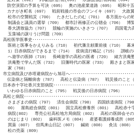
　防空演習の予算を可決（695）　奥の池産業道路（695）　昭和十五年
　カナがき町名（697）　戦前戦後の市会のフンイキ（697）　大政翼賛
  松市の空襲戦災（700）　たきだしたのむ（701）　各方面からの戦
  制議会と議員の選挙（709）　都市計画修正の公聴会（706）　博覧会
  香大誘致協力（707）　競輪の実施のいきさつ（707）  四国電力高
  玉藻城の譲りうけ問題（709）

高松医学医事史････････････････････････････････････････････････
  医術と医事をかえりみる（710）　初代藩主頼重前後（710）　幕末
  1）日赤病院ができるまで（714）　疫病流行略記（715）　讃岐の種
  へ遊学の医師（719）　長崎遊学の高松の医者（720）　緒方洪庵塾と
  洪庵塾で学んだ医（732）　旧藩時代の医家（733）　殿さまと医家
  家（768）

市立病院及び赤塔避病院から旭荘へ････････････････････････････････
　伝染病と隔離病舎（787）　高松と伝染病（787）　戦災後のこと（7
日本赤十字社香川支部病院･･･････････････････････････････････････
　いわゆる日赤病院のこと（795）　戦災後の日赤病院（796）

高松と病院･･･････････････････････････････････････････････････
  さまざまの病院（797）　済生会病院（798）　四国鉄道病院（798
  00）　屋島総合病院（801）　国立高松療養所（801）　高松赤十字
  病院(802）  専売公社高松地方局病院（802）　高松の医師会その
  のはじまり（802）  歯科医メモ（804）　産婆看護婦養成所（80
  買薬（807）　但馬来山日記（807）　鍼術（808）　灸法（808）
  松の売薬（809）
