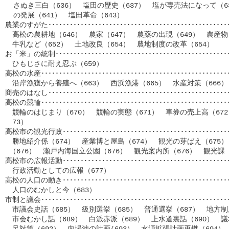
  さぬき三白（636）　塩田の歴史（637）　塩が専売法になって（6
  の発展（641）　塩田革命（643）　

農業のすがた･････････････････････････････････････････････････
　高松の農耕地（646）　農家（647）　農薬の出現（649）　農産物（6
　牛乳など（652）　土地改良（654）　農地制度の改革（654）

お「米」の統制････････････････････････････････････････････････
　ひもじさに耐え忍ぶ（659）

高松の水産･･･････････････････････････････････････････････････
　沿岸漁獲から養殖へ（663）　西浜漁港（665）　水産対策（666）

商売のはなし･････････････････････････････････････････････････
高松の競輪････････････････････････････････････････････････････
　競輪のはじまり（670）　競輪の実態（671）　車券の売上高（672
　73）

高松市の観光行政･････････････････････････････････････････････
　勝地紹介係（674）　産業博と屋島（674）　観光の芽ばえ（675）
 （676）　瀬戸内海国立公園（676）　観光案内所（676）　観光課（6
高松市の広報活動･･････････････････････････････････････････････
　行政活動としての広報（677）

高松の人口の動き･･････････････････････････････････････････････
　人口のむかしと今（683）

市制と議会･･･････････････････････････････････････････････････
　市議会史話（685）　級別選挙（685）　普通選挙（687）　地方制度
　市会むかし話（689）　白派赤派（689）　上水道裏話（690）　議場
　足対策（692）　内場池の計画(693）　水源拡張計画再燃（694）　