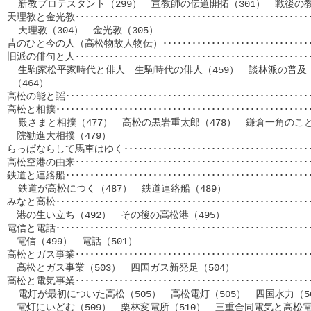
  新教プロテスタント（299）　宣教師の伝道開拓（301）　戦後の教会
天理教と金光教････････････････････････････････････････････････
  天理教（304）　金光教（305）

昔のひと今の人（高松物故人物伝）････････････････････････････････
旧派の俳句と人････････････････････････････････････････････････
  生駒家松平家時代と俳人　生駒時代の俳人（459）　談林派の普及（
 （464）

高松の能と謡･････････････････････････････････････････････････
高松と相撲･･･････････････････････････････････････････････････
  殿さまと相撲（477）　高松の黒岩重太郎（478）　鎌倉一角のこと
　院勧進大相撲（479）

らっぱならして馬車はゆく･･･････････････････････････････････････
高松空港の由来････････････････････････････････････････････････
鉄道と連絡船･････････････････････････････････････････････････
  鉄道が高松につく（487）　鉄道連絡船（489）

みなと高松･･･････････････････････････････････････････････････
　港の生い立ち（492）　その後の高松港（495）

電信と電話･･･････････････････････････････････････････････････
　電信（499）　電話（501）

高松とガス事業････････････････････････････････････････････････
　高松とガス事業（503）　四国ガス新発足（504）　

高松と電気事業････････････････････････････････････････････････
  電灯が最初についた高松（505）　高松電灯（505）　四国水力（5
　電灯にいどむ（509）　栗林変電所（510）　三重合同電気と高松電灯