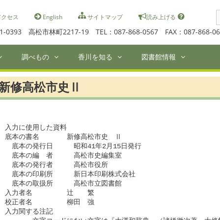
S
クセス
English
サイトマップ
読み上げる
f
1-0393 高松市林町2217-19 TEL：087-868-0567 FAX：087-868-06
調べもの
香川を知る
図書館情報
新修高松市史Ⅱ
入力に使用した資料

底本の書名　　　　新修高松市史　Ⅱ

　底本の発行日　　　昭和41年2月15日発行

　底本の編　者　　　高松市史編集室

　底本の発行者　　　高松市役所

　底本の印刷所　　　新日本印刷株式会社

　底本の取扱所　　　高松市立図書館

入力者名　　　　　辻　　繁

校正者名　　　　　柳田　強

入力関する注記
