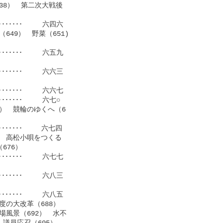
38）　第二次大戦後

････････     六四六

49）　野菜（651)

･･･････     六五九

････････     六六三

････････     六六七

･･･････     六七○

）　競輪のゆくへ（6

････････　   六七四

　高松小唄をつくる

76）

･･･････     六七七

･･･････     六八三

････････     六八五

の大改革（688）　

風景（692）　水不

議員応召（695）　
