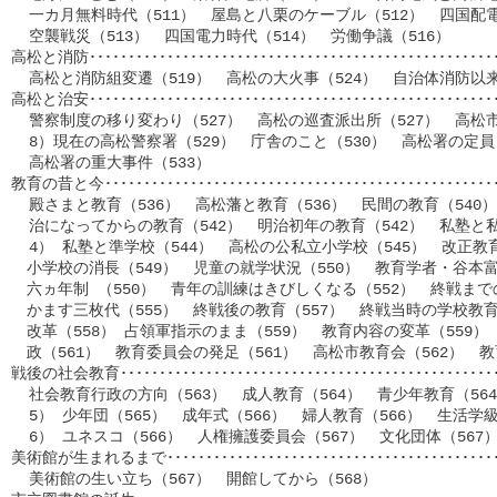
  一カ月無料時代（511）　屋島と八栗のケーブル（512）　四国配電
  空襲戦災（513）　四国電力時代（514）　労働争議（516）

高松と消防･･････････････････････････････････････････････････
  高松と消防組変遷（519）　高松の大火事（524）　自治体消防以来
高松と治安･･･････････････････････････････････････････････････
  警察制度の移り変わり（527）　高松の巡査派出所（527）　高松市
  8）現在の高松警察署（529）　庁舎のこと（530）　高松署の定員と
  高松署の重大事件（533）

教育の昔と今････････････････････････････････････････････････
  殿さまと教育（536）　高松藩と教育（536）　民間の教育（540）
  治になってからの教育（542）　明治初年の教育（542）　私塾と私
  4） 私塾と準学校（544）　高松の公私立小学校（545）　改正教育
　小学校の消長（549）　児童の就学状況（550）　教育学者・谷本富（
　六ヵ年制 （550）　青年の訓練はきびしくなる（552）　終戦までの
　かます三枚代（555）　終戦後の教育（557）　終戦当時の学校教育
　改革（558） 占領軍指示のまま（559）　教育内容の変革（559）
　政（561）　教育委員会の発足（561）　高松市教育会（562）　教育
戦後の社会教育･･････････････････････････････････････････････
  社会教育行政の方向（563）　成人教育（564）　青少年教育（564
  5） 少年団（565）　成年式（566）　婦人教育（566）　生活学級
  6） ユネスコ（566）　人権擁護委員会（567）　文化団体（567）
美術館が生まれるまで･･････････････････････････････････････････
  美術館の生い立ち（567）　開館してから（568）
