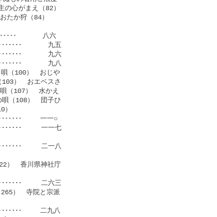
の心がまえ（82）

たか狩（84）　

･････     　八六

･･･････     　九五

･･･････     　九六

････････     　九八

（100）　おじや

103）　おエベスさ

唄（107）　水かえ

唄（108）　団子ひ

0）

･･･････　   一一○

･･･････     一一七

････････     二一八

22）　香川県神社庁

････････     二六三

65）　寺院と宗派

････････　   二九八
