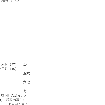
書店刊）の

･･･････      　 一

六月（27）　七月

二月（49）

･･･････     　五六

･･･････     　六七

････････     　七三

　城下町の治安とオ

） 武家の暮らし

きぬもの着用ご法度
