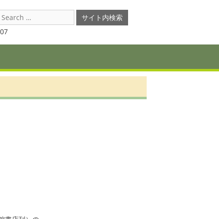
earch
or:
07