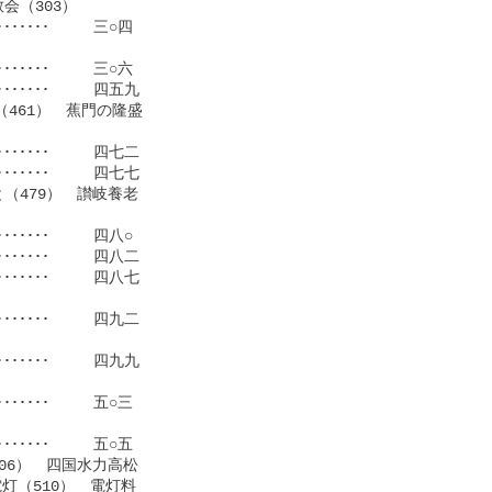
（303）

･･･････     三○四

･････     三○六

･･･････     四五九

461）　蕉門の隆盛

････････     四七二

････････     四七七

（479）　讃岐養老

･･････     四八○

･･･････     四八二

････････     四八七

････････     四九二

････････     四九九

･･･････     五○三

･･･････     五○五

06）　四国水力高松

（510）　電灯料
