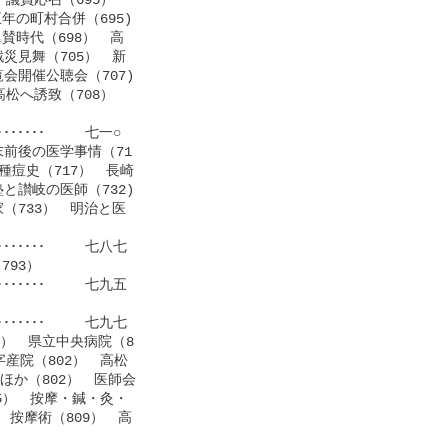
の町村合併（695)

時代（698）　高

災見舞（705）　新

開催公聴会（707)

松へ誘致（708）　

･･･････     七一○

前後の医学事情（71

痘史（717）　長崎

讃岐の医師（732)

（733）　明治と医

･････     七八七

93）

･･････     七九五

････････     七九七

）　県立中央病院（8

産院（802）　高松

ほか（802）　医師会

5）　按摩・鍼・灸・

　按摩術（809）　高
