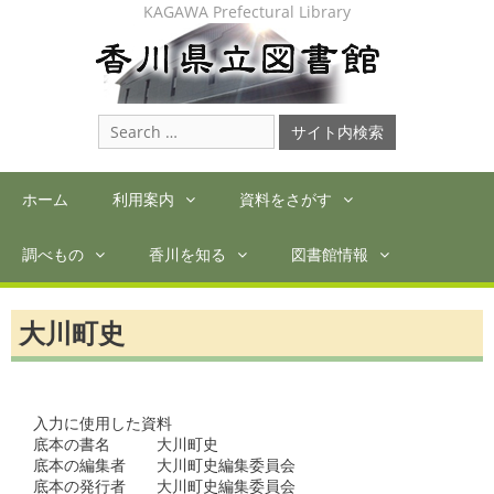
Skip
KAGAWA Prefectural Library
to
content
Search
for:
ホーム
利用案内
資料をさがす
調べもの
香川を知る
図書館情報
大川町史
入力に使用した資料

底本の書名　　　大川町史

底本の編集者　　大川町史編集委員会

底本の発行者　　大川町史編集委員会
