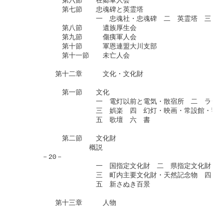
　　　　　　　第六節　　在郷軍人会

　　　　　　　第七節　　忠魂碑と英霊塔

　　　　　　　　　　　　一　忠魂社・忠魂碑　二　英霊塔　三　
　　　　　　　第八節　　　遺族厚生会

　　　　　　　第九節　　　傷痍軍人会

　　　　　　　第十節　　　軍恩連盟大川支部　

　　　　　　　第十一節　　未亡人会　

　　　　　　第十二章　　　文化・文化財

　　　　　　　第一節　　文化　

　　　　　　　　　　　　一　電灯以前と電気・散宿所　二　ラジ
　　　　　　　　　　　　三　娯楽　四　幻灯・映画・常設館・蓄
　　　　　　　　　　　　五　歌壇　六　書

　　　　　　　第二節　　文化財　

　　　　　　　　　　　概説

　　　　－20－

　　　　　　　　　　　　一　国指定文化財　二　県指定文化財・
　　　　　　　　　　　　三　町内主要文化財・天然記念物　四　
　　　　　　　　　　　　五　新さぬき百景

　　　　　　第十三章　　　人物　
