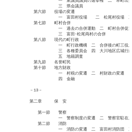
　　　　　　　　　　　　一　衆議員議員の選挙権　二　本町出身
　　　　　　　　　　　　三　県会議員

　　　　　　第六節　　役場の変遷

　　　　　　　　　　　　一　富田村役場　　二　松尾村役場　三
　　　　　　第七節　　町村合併

　　　　　　　　　　　　一　過去の合併運動　二　町村合併促進
　　　　　　　　　　　　三　富田･松尾両村の合併

　　　　　　第八節　　現代の町行政

　　　　　　　　　　　　一　町行政機構　二　合併後の町三役及
　　　　　　　　　　　　三　各種委員会　四　大川地区広城行政
　　　　　　　　　　　　五　地籍調査

　　　　　　第九節　　名誉町民

　　　　　　第十節　　地方財政

　　　　　　　　　　　　一　村税の変遷　二　村財政の変遷　　
　　　　　　　　　　　　四　金融

　　　　　－13－

　　　　　第二章　　　保　安

　　　　　　　第一節　　警察

　　　　　　　　　　　　一　警察制度の変遷　二　警察官駐在所
　　　　　　　第二節　　消防

　　　　　　　　　　　　一　消防の変遷　二　富田村消防団　三