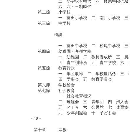
　　　　　　　　　　　　三　小学校令時代　四　修業年限の延長
　　　　　　　　　　　　六　六・三制時代

　　　　　　　第二節　　小学校

　　　　　　　　　　　　一　富田小学校　二　南川小学校　三　
　　　　　　　第三節　　中学校　

　　　　　　　　　　　概説　

　　　　　　　　　　　　一　富田中学校　二　松尾中学校　三　
　　　　　　　第四節　　幼稚園・各種学校　

　　　　　　　　　　　　一　幼稚園　二　教員養成所　三　農業
　　　　　　　　　　　　四　青年訓練所　五　青年学校　六　大
　　　　　　　第五節　　教育行政　

　　　　　　　　　　　　一　学区取締　二　学校世話係　三　学
　　　　　　　　　　　　四　学事会　五　教育委員会

　　　　　　　第六節　　学校給食

　　　　　　　第七節　　社会教育

　　　　　　　　　　　　一　社会教育概況

　　　　　　　　　　　　二　暁鐘会　三　青年団　四　婦人会　
　　　　　　　　　　　　五　ＰＴＡ　六　公民館　七　体育協会
　　　　　　　　　　　　九　少年剣誠会　十　子ども会

　　　　　－18－

　　　　　　第十章　　　宗教
