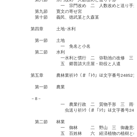
　　　　　　第八節　　宗門改め・人数改めと送り手形

　　　　　　　　　　　　一　宗門改め　二　人数改めと送り手形
　　　　　　第九節　　寛文の寄せ宮

　　　　　　第十節　　義民、徳武某と久森某

　　　　　第四章　　　土地･水利

　　　　　　第一節　　土地

　　　　　　　　　　　　一　免名と小名

　　　　　　第二節　　水利

　　　　　　　　　　　　一水利と慣行　二　弥勒池の改修　三　
　　　　　　　　　　　　五　郷普請大庄屋・助役と人遺

　　　　　第五章　　　農林業祈ﾄｳ（＃「ﾄｳ」は文字番号24852）

　　　　　　第一節　　農業

　　　　　－8－

　　　　　　　　　　　　一　農業行政　二　質物手形　三　雨乞
　　　　　　　　　　　　　虫送り祈ﾄｳ（＃「ﾄｳ」は文字番号2485
　　　　　　第二節　　林業

　　　　　　　　　　　　一　御林　　　二　野山　三　御趣意林
　　　　　　　　　　　　五　百姓林　　六　経済植物の植樹と植