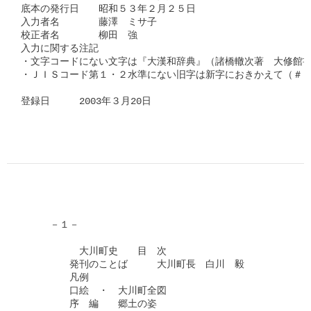
底本の発行日　　昭和５３年２月２５日

入力者名　　　　藤澤　ミサ子

校正者名　　　　柳田　強

入力に関する注記　

・文字コードにない文字は『大漢和辞典』（諸橋轍次著　大修館書
・ＪＩＳコード第１・２水準にない旧字は新字におきかえて（＃「
登録日　　　2003年３月20日

　　　－１－

　　　　　　大川町史　　目　次

　　　　　発刊のことば　　　大川町長　白川　毅

　　　　　凡例

　　　　　口絵　・　大川町全図

　　　　　序　編　　郷土の姿
