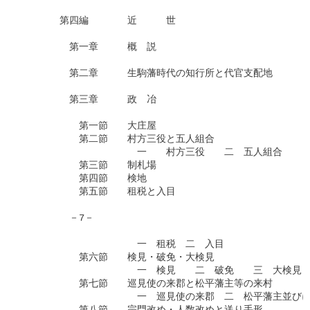
　　　　第四編　　　　近　　　世

　　　　　第一章　　　概　説

　　　　　第二章　　　生駒藩時代の知行所と代官支配地

　　　　　第三章　　　政　冶

　　　　　　第一節　　大庄屋

　　　　　　第二節　　村方三役と五人組合

　　　　　　　　　　　　一　　村方三役　　二　五人組合

　　　　　　第三節　　制札場

　　　　　　第四節　　検地

　　　　　　第五節　　租税と入目

　　　　　－7－

　　　　　　　　　　　　一　租税　二　入目

　　　　　　第六節　　検見・破免・大検見

　　　　　　　　　　　　一　検見　　二　破免　　三　大検見

　　　　　　第七節　　巡見使の来郡と松平藩主等の来村

　　　　　　　　　　　　一　巡見使の来郡　二　松平藩主並びに