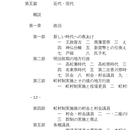
　　　　第五篇　　　　近代・現代

　　　　　　概説

　　　　　第一章　　　政治

　　　　　　第一節　　新しい時代への夜あけ

　　　　　　　　　　　　一　王政復古　二　廃藩置県　三　ええ
　　　　　　　　　　　　四　神仏分離　五　新貨幣との引換え　
　　　　　　　　　　　　七　戸籍　　　八　氏子札

　　　　　　第二節　　明治前期の地方行政

　　　　　　　　　　　　一　高松藩時代　二　高松県時代　三　
　　　　　　　　　　　　四　名東県時代　五　第二次香川県時代
　　　　　　　　　　　　七　区会　八　村会・村会議員　九　第
　　　　　　第三節　　町村制実施とその後の地方行政

　　　　　　　　　　　　一　町村制実施と役場吏員　二　町村制
　　　　　－12－

　　　　　　第四節　　町村制実施後の村会と村会議員

　　　　　　　　　　　　一　村会・村会議員　二　一・二級の区
　　　　　　　　　　　　三　郡制の実施と廃止

　　　　　　第五節　　各種議員
