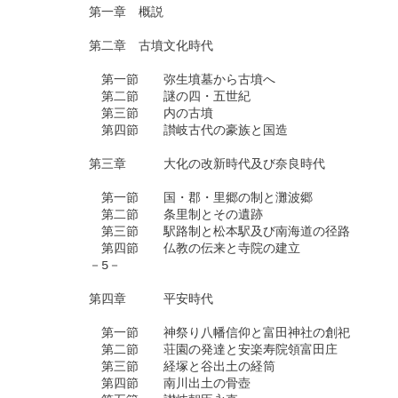
　　　　　第一章　概説

　　　　　第二章　古墳文化時代

　　　　　　第一節　　弥生墳墓から古墳へ

　　　　　　第二節　　謎の四・五世紀

　　　　　　第三節　　内の古墳

　　　　　　第四節　　讃岐古代の豪族と国造

　　　　　第三章　　　大化の改新時代及び奈良時代

　　　　　　第一節　　国・郡・里郷の制と灘波郷

　　　　　　第二節　　条里制とその遺跡

　　　　　　第三節　　駅路制と松本駅及び南海道の径路

　　　　　　第四節　　仏教の伝来と寺院の建立

　　　　　－5－

　　　　　第四章　　　平安時代

　　　　　　第一節　　神祭り八幡信仰と富田神社の創祀

　　　　　　第二節　　荘園の発達と安楽寿院領富田庄

　　　　　　第三節　　経塚と谷出土の経筒

　　　　　　第四節　　南川出土の骨壺
