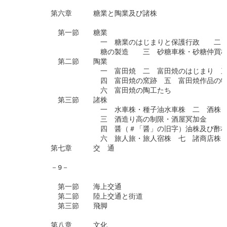
　　　　　第六章　　　糖業と陶業及び諸株

　　　　　　第一節　　糖業

　　　　　　　　　　　　一　糖業のはじまりと保護行政　　二　
　　　　　　　　　　　　糖の製造　　三　砂糖車株・砂糖仲買株
　　　　　　第二節　　陶業

　　　　　　　　　　　　一　富田焼　二　富田焼のはじまり　三
　　　　　　　　　　　　四　富田焼の窯跡　五　富田焼作品の特
　　　　　　　　　　　　六　富田焼の陶工たち

　　　　　　第三節　　諸株

　　　　　　　　　　　　一　水車株・種子油水車株　二　酒株

　　　　　　　　　　　　三　酒造り高の制限・酒屋冥加金

　　　　　　　　　　　　四　醤（＃「醤」の旧字）油株及び酢株
　　　　　　　　　　　　六　旅人旅・旅人宿株　七　諸商店株

　　　　　第七章　　　交　通

　　　　　－9－

　　　　　　第一節　　海上交通

　　　　　　第二節　　陸上交通と街道

　　　　　　第三節　　飛脚

　　　　　第八章　　　文化
