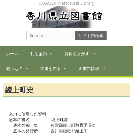
Skip
KAGAWA Prefectural Library
to
content
Search
for:
ホーム
利用案内
資料をさがす
調べもの
香川を知る
図書館情報
綾上町史
入力に使用した資料

底本の書名	　綾上町誌

　底本の編　集　　　綾歌郡綾上町教育委員会

　底本の発行所　　　香川県綾歌郡綾上町
