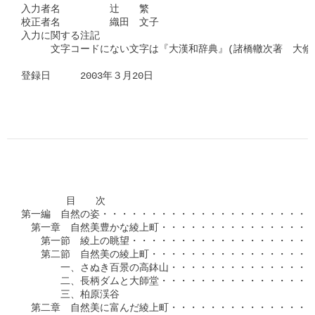
入力者名　　　　　辻　　繁

校正者名　　　　　織田　文子

入力に関する注記

　　　文字コードにない文字は『大漢和辞典』(諸橋轍次著　大修館
登録日　　　2003年３月20日
