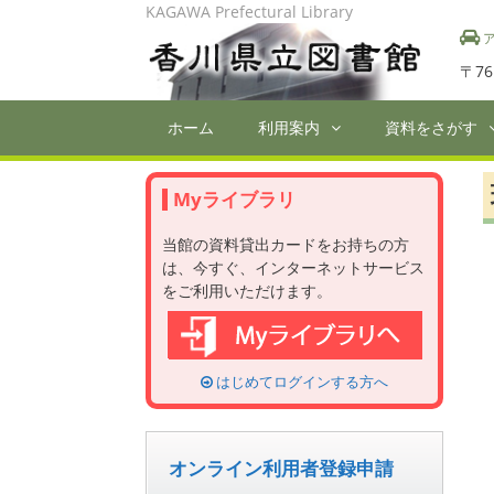
Skip
KAGAWA Prefectural Library
to
ア
content
〒76
ホーム
利用案内
資料をさがす
Myライブラリ
当館の資料貸出カードをお持ちの方
は、今すぐ、インターネットサービス
をご利用いただけます。
はじめてログインする方へ
オンライン利用者登録申請