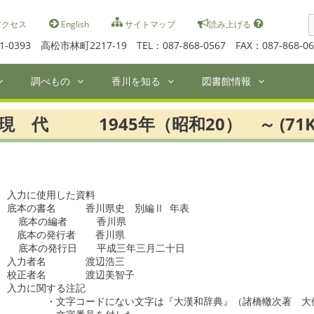
S
クセス
English
サイトマップ
読み上げる
f
1-0393 高松市林町2217-19 TEL：087-868-0567 FAX：087-868-06
調べもの
香川を知る
図書館情報
現 代 1945年（昭和20） ～ (71K
入力に使用した資料

底本の書名　　　香川県史　別編Ⅱ 年表　　　　

  底本の編者　　　香川県

　底本の発行者　　香川県

  底本の発行日　　平成三年三月二十日

入力者名　　　　渡辺浩三

校正者名　　　　渡辺美智子

入力に関する注記

　　　　・文字コードにない文字は『大漢和辞典』（諸橋轍次著　大修