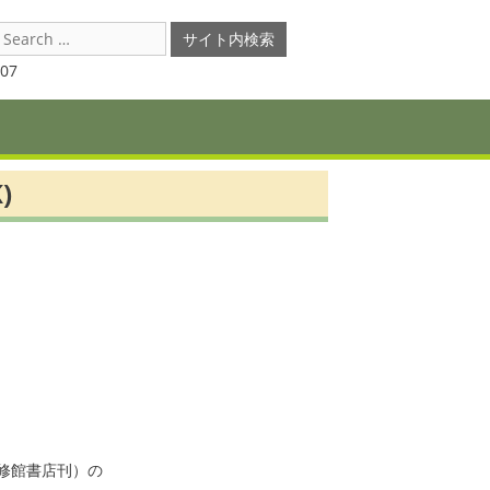
earch
or:
07
)
館書店刊）の
