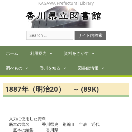
Skip
KAGAWA Prefectural Library
to
content
Search
for:
ホーム
利用案内
資料をさがす
調べもの
香川を知る
図書館情報
1887年（明治20） ～ (89K)
入力に使用した資料

底本の書名　　　香川県史　別編Ⅱ　年表　近代

　底本の編集　　　香川県
