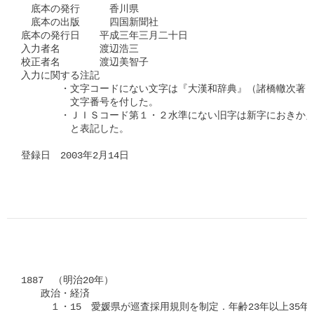
　底本の発行　　　香川県

　底本の出版　　　四国新聞社

底本の発行日　　平成三年三月二十日

入力者名　　　　渡辺浩三

校正者名　　　　渡辺美智子

入力に関する注記

　　　　・文字コードにない文字は『大漢和辞典』（諸橋轍次著　
　　　　　文字番号を付した。

　　　　・ＪＩＳコード第１・２水準にない旧字は新字におきかえ
　　　　　と表記した。

登録日　2003年2月14日
