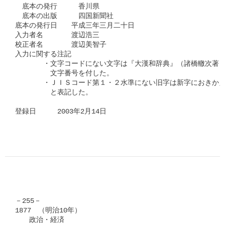
　底本の発行　　　香川県

　底本の出版　　　四国新聞社

底本の発行日　　平成三年三月二十日

入力者名　　　　渡辺浩三

校正者名　　　　渡辺美智子

入力に関する注記

　　　　・文字コードにない文字は『大漢和辞典』（諸橋轍次著　
　　　　　文字番号を付した。

　　　　・ＪＩＳコード第１・２水準にない旧字は新字におきかえ
　　　　　と表記した。

登録日　　　2003年2月14日
