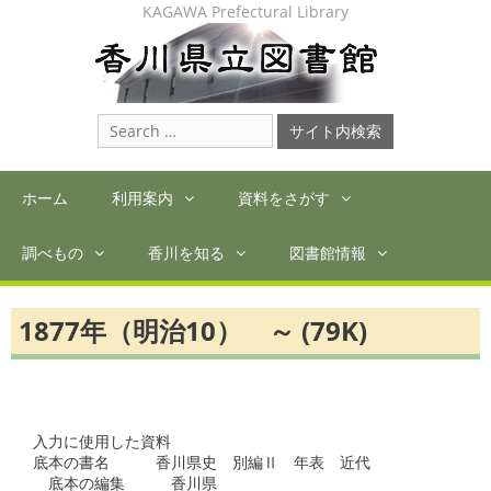
Skip
KAGAWA Prefectural Library
to
content
Search
for:
ホーム
利用案内
資料をさがす
調べもの
香川を知る
図書館情報
1877年（明治10） ～ (79K)
入力に使用した資料

底本の書名　　　香川県史　別編Ⅱ　年表　近代

　底本の編集　　　香川県
