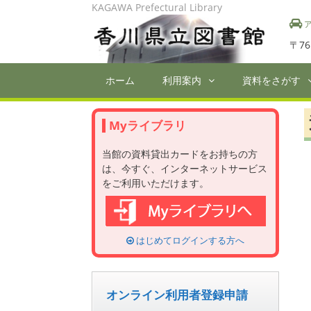
Skip
KAGAWA Prefectural Library
to
ア
content
〒76
ホーム
利用案内
資料をさがす
Myライブラリ
当館の資料貸出カードをお持ちの方
は、今すぐ、インターネットサービス
をご利用いただけます。
はじめてログインする方へ
オンライン利用者登録申請