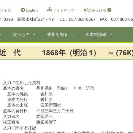
S
クセス
English
サイトマップ
読み上げる
f
1-0393 高松市林町2217-19 TEL：087-868-0567 FAX：087-868-06
調べもの
香川を知る
図書館情報
近 代 1868年（明治 1） ～ (76K
入力に使用した資料

底本の書名　　　香川県史　別編Ⅱ　年表　近代

　底本の編集　　　香川県

　底本の発行　　　香川県

　底本の出版　　　四国新聞社

底本の発行日　　平成三年三月二十日

入力者名　　　　渡辺浩三

校正者名　　　　渡辺美智子

入力に関する注記
