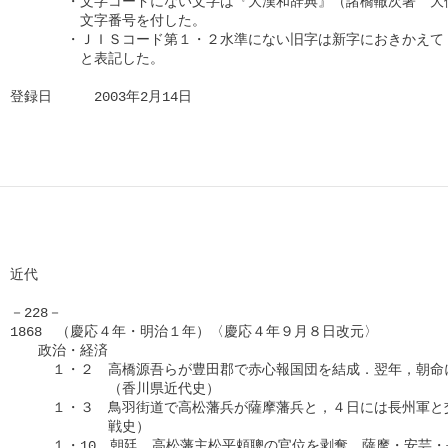
　　　　・文字コードにない文字は『大漢和辞典』（諸橋轍次著　大修
　　　　　文字番号を付した。

　　　　・ＪＩＳコード第１・２水準にない旧字は新字におきかえて（
　　　　　と表記した。

登録日　　　2003年2月14日
