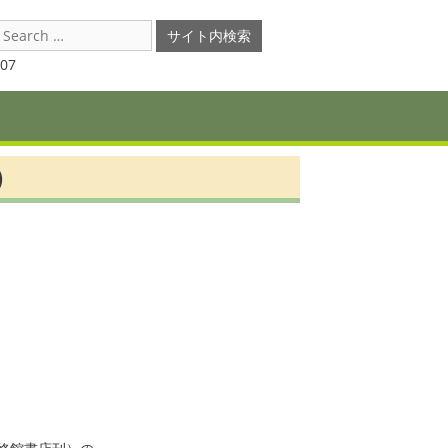
earch
or:
07
)