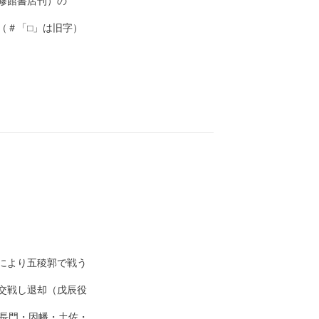
館書店刊）の

＃「□」は旧字）
